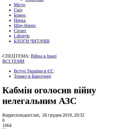
Місто
Світ
Бізнес
Наука
Шоу-бізнес
Спорт
Lifestyle
БЛОГИ ЧИТАЧІВ
СПЕЦТЕМА:
Війна в Ірані
ВСІ ТЕМИ
Вступ України в ЄС
Теракт в Барселоні
Кабмін оголосив війну
нелегальним АЗС
Корреспондент.net, 26 грудня 2019, 20:32
0
1064