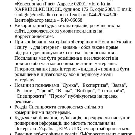
«КореспонденТ.net» Адреса: 02091, місто Київ,
ХАРКІВСЬКЕ ШОСЕ, будинок 172-Б, офіс 208/1 E-mail:
sunlight@mediadim.com.ua
Телефон: 044-205-43-00
Ідентифікатор медіа – R40-06068
Використання будь-яких матеріалів, розміщених на
сайті, дозволяється за умови посилання на
Корреспондент.net.
При копіюванні матеріалів зі сторінки « Новини України
і світу» , для інтернет - видань - обов'язкове пряме
відкрите для пошукових систем гіперпосилання .
Посилання має бути розміщена в незалежності від
повного або часткового використання матеріалів.
Гіперпосилання ( для інтернет - видань) - повинна бути
розміщена в підзаголовку або в першому абзаці
матеріалу.
Новини з позначками "Думка", "Експертиза", "Заява",
"Регіони", "Гроші", "Влада", "Вибори", "Тест-драйв",
"Спецпроекти", "Промо" публікуються на правах
реклами.
Розділ Спецпроекти створюється спільно з
комерційними партнерами.
Будь яке копіювання, публікація, передрук, чи наступне
поширення інформації, що містить посилання на
"Інтерфакс-Україна", EPA / UPG, суворо забороняється.
Власник веб-сторінки в розділі Я-Корреспондент є автор