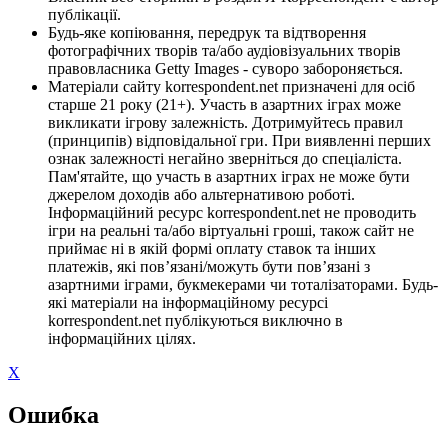
публікації.
Будь-яке копіювання, передрук та відтворення
фотографічних творів та/або аудіовізуальних творів
правовласника Getty Images - суворо забороняється.
Матеріали сайту korrespondent.net призначені для осіб
старше 21 року (21+). Участь в азартних іграх може
викликати ігрову залежність. Дотримуйтесь правил
(принципів) відповідальної гри. При виявленні перших
ознак залежності негайно зверніться до спеціаліста.
Пам'ятайте, що участь в азартних іграх не може бути
джерелом доходів або альтернативою роботі.
Інформаційний ресурс korrespondent.net не проводить
ігри на реальні та/або віртуальні гроші, також сайт не
приймає ні в якій формі оплату ставок та інших
платежів, які пов’язані/можуть бути пов’язані з
азартними іграми, букмекерами чи тоталізаторами. Будь-
які матеріали на інформаційному ресурсі
korrespondent.net публікуються виключно в
інформаційних цілях.
X
Ошибка