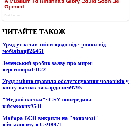
ЧИТАЙТЕ ТАКОЖ
Уряд ухвалив зміни щодо відстрочки від
мобілізації
26461
Зеленський зробив заяву про мирні
переговори
10122
Уряд змінив правила обслуговування чоловіків у
консульствах за кордоном
9795
"Медові пастки": СБУ попередила
військових
9581
Майора ВСП викрили на "допомозі"
військовому в СЗЧ
8971