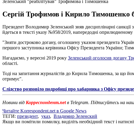
Зеленський "реабілітував" Трофимова і Тимошенка
Сергій Трофимов і Кирило Тимошенко бу
Президент Володимир Зеленський зняв дисциплінарні санкції 
йдеться в тексті указу №958/2019, напередодні оприлюдненому
"Зняти достроково догану, оголошену указом президента Україн
першого заступника керівника Офісу Президента України; Тимо
Нагадаємо, у вересні 2019 року
Зеленський оголосив догану Т
області.
Тоді на запитання журналістів до Кирила Тимошенка, за що йому
отримує".
Слідство розповіло подробиці про хабарника з Офісу презид
Новини від
Корреспондент.net
в Telegram. Підписуйтесь на на
Читайте Korrespondent.net в Google News
ТЕГИ:
президент
,
указ
,
Владимир Зеленский
Якщо ви помітили помилку, виділіть необхідний текст і натисніт