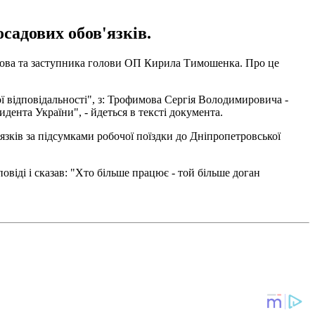
садових обов'язків.
мова та заступника голови ОП Кирила Тимошенка. Про це
 відповідальності", з: Трофимова Сергія Володимировича -
ента України", - йдеться в тексті документа.
зків за підсумками робочої поїздки до Дніпропетровської
віді і сказав: "Хто більше працює - той більше доган