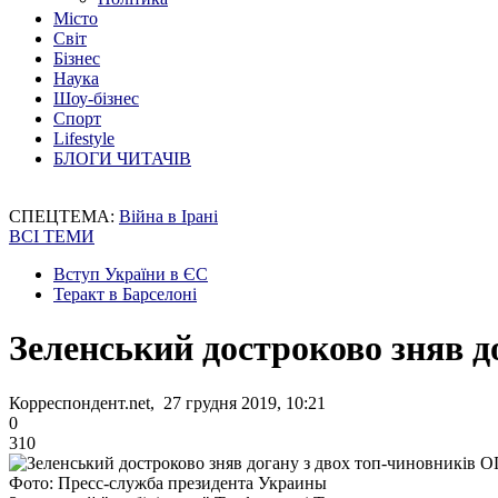
Місто
Світ
Бізнес
Наука
Шоу-бізнес
Спорт
Lifestyle
БЛОГИ ЧИТАЧІВ
СПЕЦТЕМА:
Війна в Ірані
ВСІ ТЕМИ
Вступ України в ЄС
Теракт в Барселоні
Зеленський достроково зняв д
Корреспондент.net, 27 грудня 2019, 10:21
0
310
Фото: Пресс-служба президента Украины