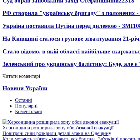
Суд обрав запобіжний захід Стефанішиній
22318
РФ створила "українську бригаду" з полонених -
Україна поставила Путіна перед дилемою - ЗМІ
10
На Київщині сталося групове зґвалтування 21-річ
Стало відомо, в якій області найбільше скаржать
Зеленський про українську балістику: Буде, але є
Читати коментарі
Новини України
Останні
Популярні
Коментовані
Херсонщина розширила зону обов'язкової евакуації
Повітряні сили розкрили деталі атаки на Одещину
Коли мовчить зв'язок - мовчить уся бригада. Зв'язківці просять