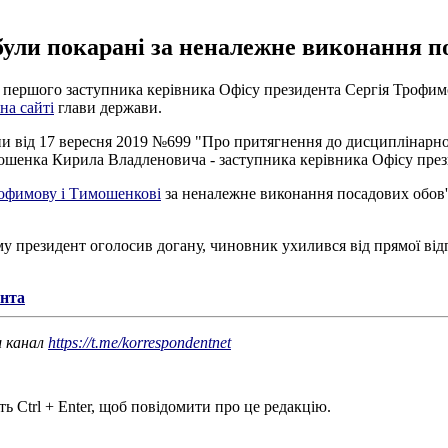
ли покарані за неналежне виконання по
з першого заступника керівника Офісу президента Сергія Трофи
на сайті
глави держави.
и від 17 вересня 2019 №699 "Про притягнення до дисциплінарної
шенка Кирила Владленовича - заступника керівника Офісу презид
рофимову і Тимошенкові
за неналежне виконання посадових обов'я
 президент оголосив догану, чиновник ухилився від прямої відпо
ента
ш канал
https://t.me/korrespondentnet
ь Ctrl + Enter, щоб повідомити про це редакцію.