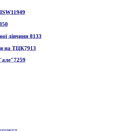
 ISW
11949
850
ної дівчини
8133
ся на ТЦК
7913
 "але"
7259
 допомоги