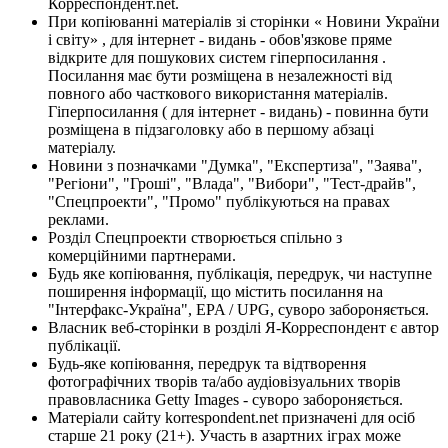
Корреспондент.net.
При копіюванні матеріалів зі сторінки « Новини України
і світу» , для інтернет - видань - обов'язкове пряме
відкрите для пошукових систем гіперпосилання .
Посилання має бути розміщена в незалежності від
повного або часткового використання матеріалів.
Гіперпосилання ( для інтернет - видань) - повинна бути
розміщена в підзаголовку або в першому абзаці
матеріалу.
Новини з позначками "Думка", "Експертиза", "Заява",
"Регіони", "Гроші", "Влада", "Вибори", "Тест-драйв",
"Спецпроекти", "Промо" публікуються на правах
реклами.
Розділ Спецпроекти створюється спільно з
комерційними партнерами.
Будь яке копіювання, публікація, передрук, чи наступне
поширення інформації, що містить посилання на
"Інтерфакс-Україна", EPA / UPG, суворо забороняється.
Власник веб-сторінки в розділі Я-Корреспондент є автор
публікації.
Будь-яке копіювання, передрук та відтворення
фотографічних творів та/або аудіовізуальних творів
правовласника Getty Images - суворо забороняється.
Матеріали сайту korrespondent.net призначені для осіб
старше 21 року (21+). Участь в азартних іграх може