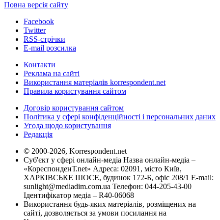
Повна версія сайту
Facebook
Twitter
RSS-стрічки
E-mail розсилка
Контакти
Реклама на сайті
Використання матеріалів korrespondent.net
Правила користування сайтом
Договір користування сайтом
Політика у сфері конфіденційності і персональних даних
Угода щодо користування
Редакція
© 2000-2026, Korrespondent.net
Суб'єкт у сфері онлайн-медіа Назва онлайн-медіа –
«КореспонденТ.net» Адреса: 02091, місто Київ,
ХАРКІВСЬКЕ ШОСЕ, будинок 172-Б, офіс 208/1 E-mail:
sunlight@mediadim.com.ua
Телефон: 044-205-43-00
Ідентифікатор медіа – R40-06068
Використання будь-яких матеріалів, розміщених на
сайті, дозволяється за умови посилання на