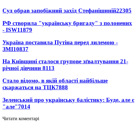
Суд обрав запобіжний захід Стефанішиній
22305
РФ створила "українську бригаду" з полонених
- ISW
11879
Україна поставила Путіна перед дилемою -
ЗМІ
10837
На Київщині сталося групове зґвалтування 21-
річної дівчини
8113
Стало відомо, в якій області найбільше
скаржаться на ТЦК
7888
Зеленський про українську балістику: Буде, але є
"але"
7014
Читати коментарі