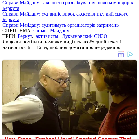
Справи Майдану: завершено розслідування щодо командирів
Беркута
Справи Майдану: суд виніс вирок екскерівнику київського
Беркута
Справи Майдану: судитимуть організаторів затримань
СПЕЦТЕМА:
Справа Майдану
ТЕГИ:
Беркут
,
активисты
,
Лукьяновский СИЗО
Якщо ви помітили помилку, виділіть необхідний текст і
натисніть Ctrl + Enter, щоб повідомити про це редакцію.