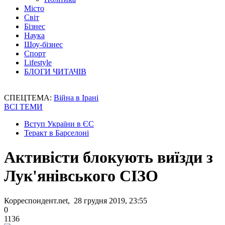
Місто
Світ
Бізнес
Наука
Шоу-бізнес
Спорт
Lifestyle
БЛОГИ ЧИТАЧІВ
СПЕЦТЕМА:
Війна в Ірані
ВСІ ТЕМИ
Вступ України в ЄС
Теракт в Барселоні
Активісти блокують виїзди з
Лук'янівського СІЗО
Корреспондент.net, 28 грудня 2019, 23:55
0
1136