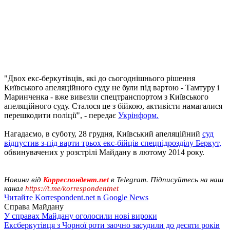
"Двох екс-беркутівців, які до сьогоднішнього рішення
Київського апеляційного суду не були під вартою - Тамтуру і
Маринченка - вже вивезли спецтранспортом з Київського
апеляційного суду. Сталося це з бійкою, активісти намагалися
перешкодити поліції", - передає
Укрінформ.
Нагадаємо, в суботу, 28 грудня, Київський апеляційний
суд
відпустив з-під варти трьох екс-бійців спецпідрозділу Беркут,
обвинувачених у розстрілі Майдану в лютому 2014 року.
Новини від
Корреспондент.net
в Telegram. Підписуйтесь на наш
канал
https://t.me/korrespondentnet
Читайте Korrespondent.net в Google News
Справа Майдану
У справах Майдану оголосили нові вироки
Ексберкутівця з Чорної роти заочно засудили до десяти років