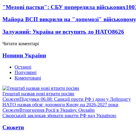
"Медові пастки": СБУ попередила військових
100
Майора ВСП викрили на "допомозі" військовому
Залужний: Україна не вступить до НАТО
8626
Читати коментарі
Новини України
Останні
Популярні
Коментовані
Генштаб назвав нові втрати росіян
Сюжет
Підсумки 06.08: Санкції проти РФ і дрон у Лейпцигу
НАТО назвав обсяг допомоги Києву на 2026-2027 роки
Сюжет
Вторгнення Росії в Україну. Онлайн
Сікорський закликав збивати ракети РФ над Україною
Сюжети