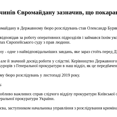
лочинів Євромайдану зазначив, що покара
ромайдану в Державному бюро розслідувань став Олександр Буряк,
ідповідав за роботу оперативних підрозділів і займався їхнім у
ілах Європейського суду з прав людини.
- одне з найвідповідальніших завдань, яке зараз стоїть перед Д
 але й значний досвід роботи у слідстві. Керівництво Державног
курорів з Генеральної прокуратури в наш відділ, як це передбаче
у бюро розслідувань у листопаді 2019 року.
у.
собливо важливих справ слідчого відділу прокуратури Київської 
еральної прокуратури України.
єва, заступником начальника управління з розслідування кримі