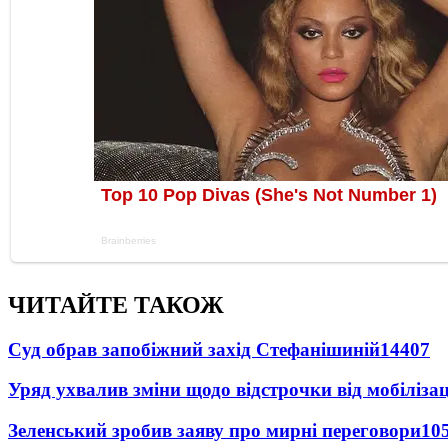
ЧИТАЙТЕ ТАКОЖ
Суд обрав запобіжний захід Стефанішиній
14407
Уряд ухвалив зміни щодо відстрочки від мобілізац
Зеленський зробив заяву про мирні переговори
10