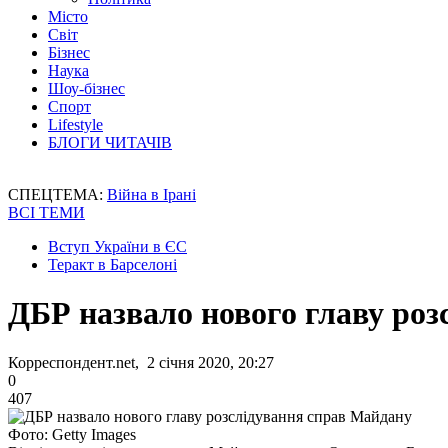
Місто
Світ
Бізнес
Наука
Шоу-бізнес
Спорт
Lifestyle
БЛОГИ ЧИТАЧІВ
СПЕЦТЕМА:
Війна в Ірані
ВСІ ТЕМИ
Вступ України в ЄС
Теракт в Барселоні
ДБР назвало нового главу ро
Корреспондент.net, 2 січня 2020, 20:27
0
407
Фото: Getty Images