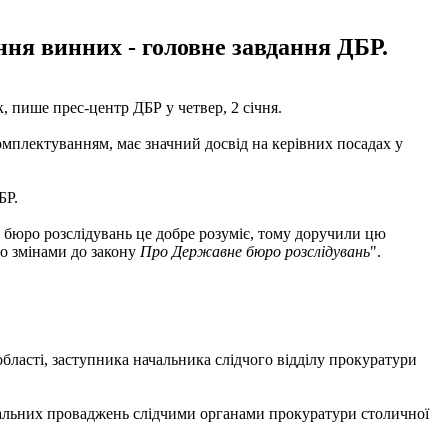
ння винних - головне завдання ДБР.
 пише прес-центр ДБР у четвер, 2 січня.
комплектуванням, має значний досвід на керівних посадах у
БР.
о бюро розслідувань це добре розуміє, тому доручили цю
но змінами до закону
Про Державне бюро розслідувань
".
області, заступника начальника слідчого відділу прокуратури
нальних проваджень слідчими органами прокуратури столичної