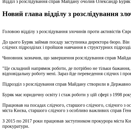
Відділ з розслідування справ Майдану очолив Олександр Буряк
Новий глава відділу з розслідування з
Головою відділу з розслідування злочинів проти активістів Єв
До цього Буряк займав посаду заступника директора бюро. Він в
слідчих підрозділах і пройшов навчання в структурних підрозд
Чиновник зазначив, що завершення розслідування справ Майдану 
"Це складний напрямок роботи, де потрібно не тільки бажання,
відповідальну роботу мені. Зараз йде переведення слідчих і про
Підрозділ з розслідування справ Майдану створили в Державном
Буряк має юридичну освіту і стаж роботи у цій сфері з 1998 рок
Працював на посадах слідчого, старшого слідчого, слідчого з о
міста Києва, старшого слідчого з особливо важливих справ Ген
З 2015 по 2017 роки працював заступником прокурора міста Ки
прокуратури.