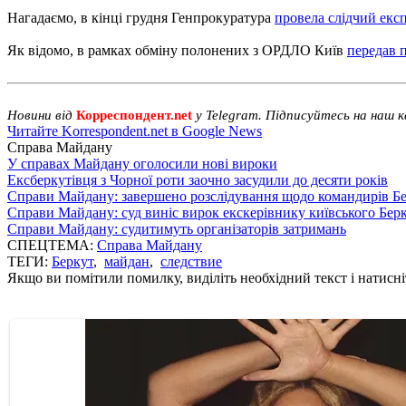
Нагадаємо, в кінці грудня Генпрокуратура
провела слідчий екс
Як відомо, в рамках обміну полонених з ОРДЛО Київ
передав п
Новини від
Корреспондент.net
у Telegram. Підписуйтесь на наш 
Читайте Korrespondent.net в Google News
Справа Майдану
У справах Майдану оголосили нові вироки
Ексберкутівця з Чорної роти заочно засудили до десяти років
Справи Майдану: завершено розслідування щодо командирів Б
Справи Майдану: суд виніс вирок екскерівнику київського Бер
Справи Майдану: судитимуть організаторів затримань
СПЕЦТЕМА:
Справа Майдану
ТЕГИ:
Беркут
,
майдан
,
следствие
Якщо ви помітили помилку, виділіть необхідний текст і натисніт