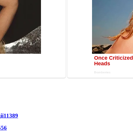
ії
11389
556