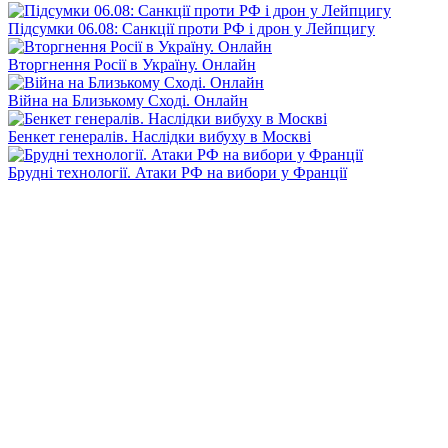
Підсумки 06.08: Санкції проти РФ і дрон у Лейпцигу
Вторгнення Росії в Україну. Онлайн
Війна на Близькому Сході. Онлайн
Бенкет генералів. Наслідки вибуху в Москві
Брудні технології. Атаки РФ на вибори у Франції