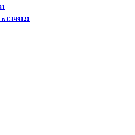
31
 в СЗЧ
9820