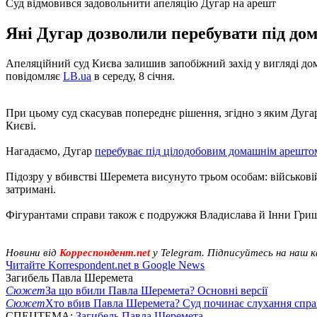
Суд відмовився задовольнити апеляцію Дугар на арешт
Яні Дугар дозволили перебувати під дом
Апеляційний суд Києва залишив запобіжний захід у вигляді до
повідомляє
LB.ua
в середу, 8 січня.
При цьому суд скасував попереднє рішення, згідно з яким Дуга
Києві.
Нагадаємо, Дугар
перебуває під цілодобовим домашнім арештом
Підозру у вбивстві Шеремета висунуто трьом особам: військові
затримані.
Фігурантами справи також є подружжя Владислава й Інни Грищ
Новини від
Корреспондент.net
у Telegram. Підписуйтесь на наш 
Читайте Korrespondent.net в Google News
Загибель Павла Шеремета
Сюжет
За що вбили Павла Шеремета? Основні версії
Сюжет
Хто вбив Павла Шеремета? Суд починає слухання спр
СПЕЦТЕМА:
Загибель Павла Шеремета