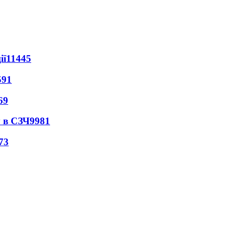
ії
11445
591
69
 в СЗЧ
9981
73