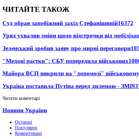
ЧИТАЙТЕ ТАКОЖ
Суд обрав запобіжний захід Стефанішиній
16372
Уряд ухвалив зміни щодо відстрочки від мобілізац
Зеленський зробив заяву про мирні переговори
10
"Медові пастки": СБУ попередила військових
100
Майора ВСП викрили на "допомозі" військовому
Україна поставила Путіна перед дилемою - ЗМІ
93
Читати коментарі
Новини України
Останні
Популярні
Коментовані