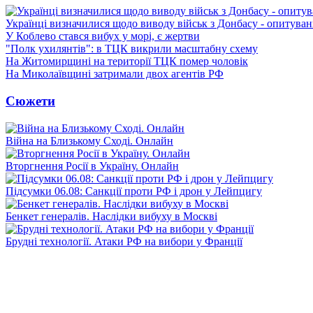
Українці визначилися щодо виводу військ з Донбасу - опитува
У Коблево стався вибух у морі, є жертви
"Полк ухилянтів": в ТЦК викрили масштабну схему
На Житомирщині на території ТЦК помер чоловік
На Миколаївщині затримали двох агентів РФ
Сюжети
Війна на Близькому Сході. Онлайн
Вторгнення Росії в Україну. Онлайн
Підсумки 06.08: Санкції проти РФ і дрон у Лейпцигу
Бенкет генералів. Наслідки вибуху в Москві
Брудні технології. Атаки РФ на вибори у Франції