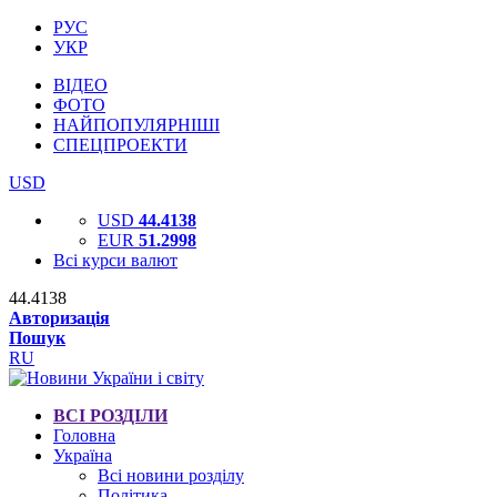
РУС
УКР
ВІДЕО
ФОТО
НАЙПОПУЛЯРНІШІ
СПЕЦПРОЕКТИ
USD
USD
44.4138
EUR
51.2998
Всі курси валют
44.4138
Авторизація
Пошук
RU
ВСІ РОЗДІЛИ
Головна
Україна
Всі новини розділу
Політика