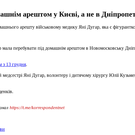
ашнім арештом у Києві, а не в Дніпропет
машнього арешту військовому медику Яні Дугар, яка є фігурант
р мала перебувати під домашнім арештом в Новомосковську Дніпр
 з 13 грудня
.
й медсестрі Яні Дугар, волонтеру і дитячому хірургу Юлії Кузь
енків.
канал
https://t.me/korrespondentnet
ави