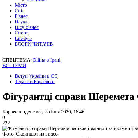
Місто
Світ
Бізнес
Наука
Шоу-бізнес
Спорт
Lifestyle
БЛОГИ ЧИТАЧІВ
СПЕЦТЕМА:
Війна в Ірані
ВСІ ТЕМИ
Вступ України в ЄС
Теракт в Барселоні
Фігурантці справи Шеремета ч
Корреспондент.net, 8 січня 2020, 16:46
0
232
Фото: Скриншот из видео