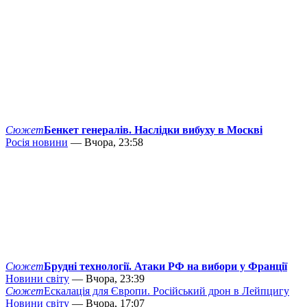
Сюжет
Бенкет генералів. Наслідки вибуху в Москві
Росія новини
— Вчора, 23:58
Сюжет
Брудні технології. Атаки РФ на вибори у Франції
Новини світу
— Вчора, 23:39
Сюжет
Ескалація для Європи. Російський дрон в Лейпцигу
Новини світу
— Вчора, 17:07