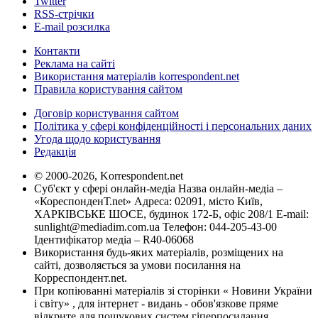
Twitter
RSS-стрічки
E-mail розсилка
Контакти
Реклама на сайті
Використання матеріалів korrespondent.net
Правила користування сайтом
Договір користування сайтом
Політика у сфері конфіденційності і персональних даних
Угода щодо користування
Редакція
© 2000-2026, Korrespondent.net
Суб'єкт у сфері онлайн-медіа Назва онлайн-медіа –
«КореспонденТ.net» Адреса: 02091, місто Київ,
ХАРКІВСЬКЕ ШОСЕ, будинок 172-Б, офіс 208/1 E-mail:
sunlight@mediadim.com.ua
Телефон: 044-205-43-00
Ідентифікатор медіа – R40-06068
Використання будь-яких матеріалів, розміщених на
сайті, дозволяється за умови посилання на
Корреспондент.net.
При копіюванні матеріалів зі сторінки « Новини України
і світу» , для інтернет - видань - обов'язкове пряме
відкрите для пошукових систем гіперпосилання .