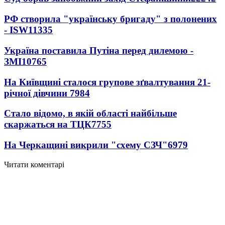
РФ створила "українську бригаду" з полонених
- ISW
11335
Україна поставила Путіна перед дилемою -
ЗМІ
10765
На Київщині сталося групове зґвалтування 21-
річної дівчини
7984
Стало відомо, в якій області найбільше
скаржаться на ТЦК
7755
На Черкащині викрили "схему СЗЧ"
6979
Читати коментарі