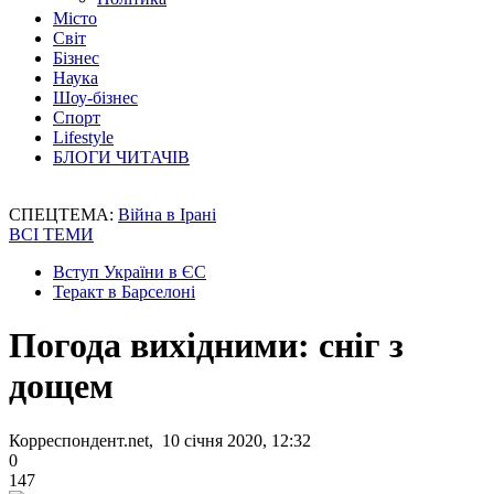
Місто
Світ
Бізнес
Наука
Шоу-бізнес
Спорт
Lifestyle
БЛОГИ ЧИТАЧІВ
СПЕЦТЕМА:
Війна в Ірані
ВСІ ТЕМИ
Вступ України в ЄС
Теракт в Барселоні
Погода вихідними: сніг з
дощем
Корреспондент.net, 10 січня 2020, 12:32
0
147