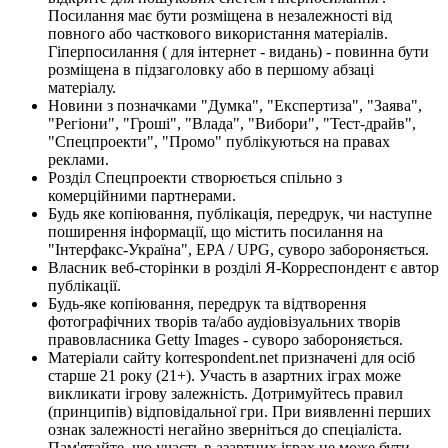
Посилання має бути розміщена в незалежності від
повного або часткового використання матеріалів.
Гіперпосилання ( для інтернет - видань) - повинна бути
розміщена в підзаголовку або в першому абзаці
матеріалу.
Новини з позначками "Думка", "Експертиза", "Заява",
"Регіони", "Гроші", "Влада", "Вибори", "Тест-драйв",
"Спецпроекти", "Промо" публікуються на правах
реклами.
Розділ Спецпроекти створюється спільно з
комерційними партнерами.
Будь яке копіювання, публікація, передрук, чи наступне
поширення інформації, що містить посилання на
"Інтерфакс-Україна", EPA / UPG, суворо забороняється.
Власник веб-сторінки в розділі Я-Корреспондент є автор
публікації.
Будь-яке копіювання, передрук та відтворення
фотографічних творів та/або аудіовізуальних творів
правовласника Getty Images - суворо забороняється.
Матеріали сайту korrespondent.net призначені для осіб
старше 21 року (21+). Участь в азартних іграх може
викликати ігрову залежність. Дотримуйтесь правил
(принципів) відповідальної гри. При виявленні перших
ознак залежності негайно зверніться до спеціаліста.
Пам'ятайте, що участь в азартних іграх не може бути