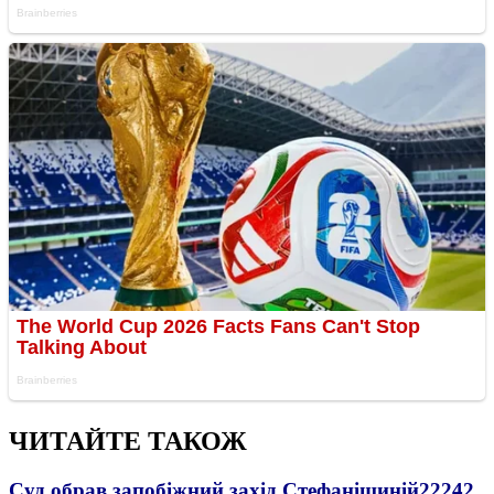
ЧИТАЙТЕ ТАКОЖ
Суд обрав запобіжний захід Стефанішиній
22242