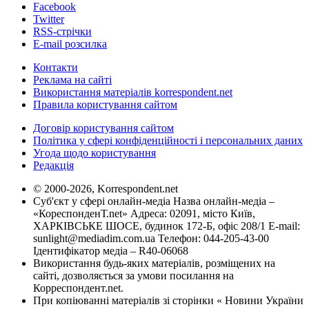
Facebook
Twitter
RSS-стрічки
E-mail розсилка
Контакти
Реклама на сайті
Використання матеріалів korrespondent.net
Правила користування сайтом
Договір користування сайтом
Політика у сфері конфіденційності і персональних даних
Угода щодо користування
Редакція
© 2000-2026, Korrespondent.net
Суб'єкт у сфері онлайн-медіа Назва онлайн-медіа –
«КореспонденТ.net» Адреса: 02091, місто Київ,
ХАРКІВСЬКЕ ШОСЕ, будинок 172-Б, офіс 208/1 E-mail:
sunlight@mediadim.com.ua
Телефон: 044-205-43-00
Ідентифікатор медіа – R40-06068
Використання будь-яких матеріалів, розміщених на
сайті, дозволяється за умови посилання на
Корреспондент.net.
При копіюванні матеріалів зі сторінки « Новини України