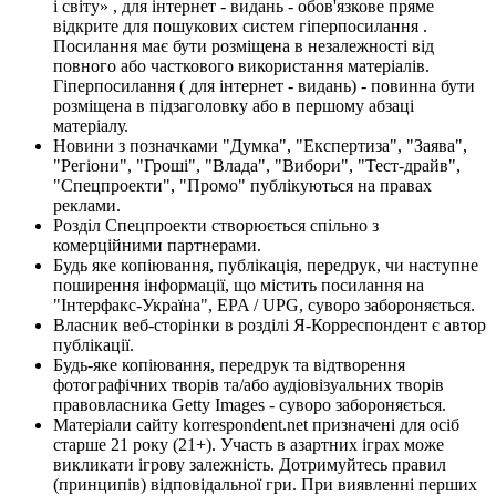
і світу» , для інтернет - видань - обов'язкове пряме
відкрите для пошукових систем гіперпосилання .
Посилання має бути розміщена в незалежності від
повного або часткового використання матеріалів.
Гіперпосилання ( для інтернет - видань) - повинна бути
розміщена в підзаголовку або в першому абзаці
матеріалу.
Новини з позначками "Думка", "Експертиза", "Заява",
"Регіони", "Гроші", "Влада", "Вибори", "Тест-драйв",
"Спецпроекти", "Промо" публікуються на правах
реклами.
Розділ Спецпроекти створюється спільно з
комерційними партнерами.
Будь яке копіювання, публікація, передрук, чи наступне
поширення інформації, що містить посилання на
"Інтерфакс-Україна", EPA / UPG, суворо забороняється.
Власник веб-сторінки в розділі Я-Корреспондент є автор
публікації.
Будь-яке копіювання, передрук та відтворення
фотографічних творів та/або аудіовізуальних творів
правовласника Getty Images - суворо забороняється.
Матеріали сайту korrespondent.net призначені для осіб
старше 21 року (21+). Участь в азартних іграх може
викликати ігрову залежність. Дотримуйтесь правил
(принципів) відповідальної гри. При виявленні перших