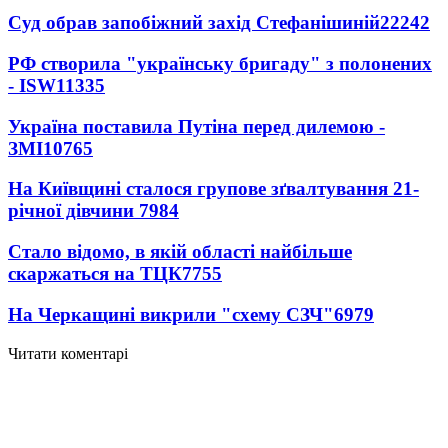
Суд обрав запобіжний захід Стефанішиній
22242
РФ створила "українську бригаду" з полонених
- ISW
11335
Україна поставила Путіна перед дилемою -
ЗМІ
10765
На Київщині сталося групове зґвалтування 21-
річної дівчини
7984
Стало відомо, в якій області найбільше
скаржаться на ТЦК
7755
На Черкащині викрили "схему СЗЧ"
6979
Читати коментарі