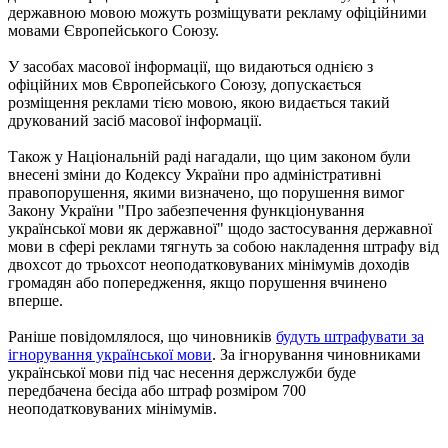
державною мовою можуть розміщувати рекламу офіційними
мовами Європейського Союзу.
У засобах масової інформації, що видаються однією з
офіційних мов Європейського Союзу, допускається
розміщення реклами тією мовою, якою видається такий
друкований засіб масової інформації.
Також у Національній раді нагадали, що цим законом були
внесені зміни до Кодексу України про адміністративні
правопорушення, якими визначено, що порушення вимог
Закону України "Про забезпечення функціонування
української мови як державної" щодо застосування державної
мови в сфері реклами тягнуть за собою накладення штрафу від
двохсот до трьохсот неоподатковуваних мінімумів доходів
громадян або попередження, якщо порушення вчинено
вперше.
Раніше повідомлялося, що чиновників
будуть штрафувати за
ігнорування української мови
. За ігнорування чиновниками
української мови під час несення держслужби буде
передбачена бесіда або штраф розміром 700
неоподатковуваних мінімумів.