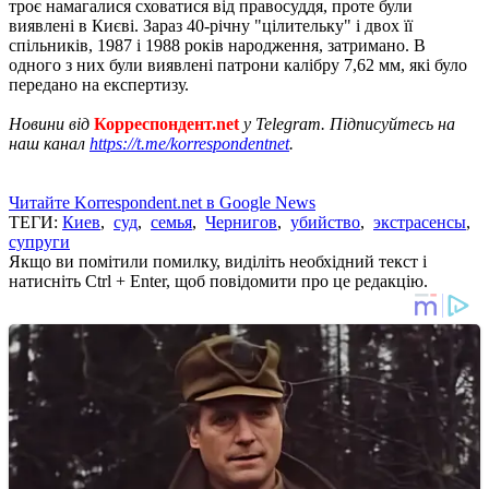
троє намагалися сховатися від правосуддя, проте були
виявлені в Києві. Зараз 40-річну "цілительку" і двох її
спільників, 1987 і 1988 років народження, затримано. В
одного з них були виявлені патрони калібру 7,62 мм, які було
передано на експертизу.
Новини від
Корреспондент.net
у Telegram. Підписуйтесь на
наш канал
https://t.me/korrespondentnet
.
Читайте Korrespondent.net в Google News
ТЕГИ:
Киев
,
суд
,
семья
,
Чернигов
,
убийство
,
экстрасенсы
,
супруги
Якщо ви помітили помилку, виділіть необхідний текст і
натисніть Ctrl + Enter, щоб повідомити про це редакцію.