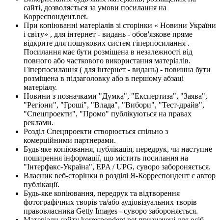
сайті, дозволяється за умови посилання на
Корреспондент.net.
При копіюванні матеріалів зі сторінки « Новини України
і світу» , для інтернет - видань - обов'язкове пряме
відкрите для пошукових систем гіперпосилання .
Посилання має бути розміщена в незалежності від
повного або часткового використання матеріалів.
Гіперпосилання ( для інтернет - видань) - повинна бути
розміщена в підзаголовку або в першому абзаці
матеріалу.
Новини з позначками "Думка", "Експертиза", "Заява",
"Регіони", "Гроші", "Влада", "Вибори", "Тест-драйв",
"Спецпроекти", "Промо" публікуються на правах
реклами.
Розділ Спецпроекти створюється спільно з
комерційними партнерами.
Будь яке копіювання, публікація, передрук, чи наступне
поширення інформації, що містить посилання на
"Інтерфакс-Україна", EPA / UPG, суворо забороняється.
Власник веб-сторінки в розділі Я-Корреспондент є автор
публікації.
Будь-яке копіювання, передрук та відтворення
фотографічних творів та/або аудіовізуальних творів
правовласника Getty Images - суворо забороняється.
Матеріали сайту korrespondent.net призначені для осіб