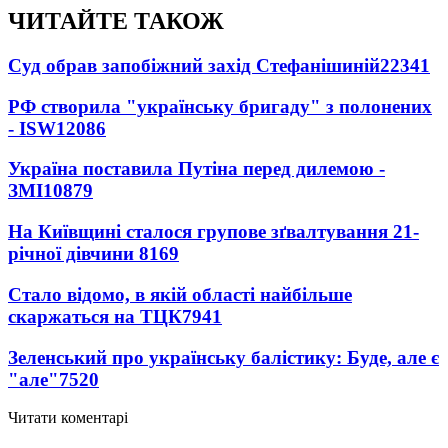
ЧИТАЙТЕ ТАКОЖ
Суд обрав запобіжний захід Стефанішиній
22341
РФ створила "українську бригаду" з полонених
- ISW
12086
Україна поставила Путіна перед дилемою -
ЗМІ
10879
На Київщині сталося групове зґвалтування 21-
річної дівчини
8169
Стало відомо, в якій області найбільше
скаржаться на ТЦК
7941
Зеленський про українську балістику: Буде, але є
"але"
7520
Читати коментарі