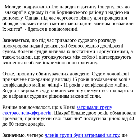
"Молоде подружжя хотіло народити дитину і звернулося до
"знахаря" в одному із сіл Борзнянського району з надією на
допомогу. Однак, під час чергового візиту для проведення
обрядів зловмисники з метою заволодіння майном позбавили
їх життя", - йдеться в повідомленні.
Зазначається, що під час тривалого судового розгляду
прокурором надані докази, які безпосередньо досліджені
судом. Колегія суддів визнала їх достатніми і допустимими, а
також такими, що узгоджуються між собою і підтверджують
вчинення особами інкримінованого злочину.
Отже, провину обвинувачених доведено. Судом чоловікові
призначене покарання у вигляді 15 років позбавлення волі з
конфіскацією майна, жінці - 11 років з конфіскацією майна.
Згідно з вироком суду, обвинувачені утримуються під вартою
до набрання судовим рішенням законної сили.
Раніше повідомлялося, що в Києві
затримали групу
екстрасенсів-аферистів
. Шахраї більше двох років обманювали
громадян, пропонуючи свої "магічні" послуги за ціною від 40
до 60 тисяч доларів.
Зазначимо, четверо
членів групи були затримані влітку
, ще