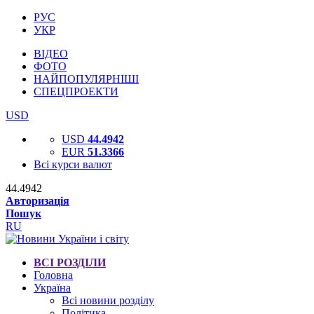
РУС
УКР
ВІДЕО
ФОТО
НАЙПОПУЛЯРНІШІ
СПЕЦПРОЕКТИ
USD
USD
44.4942
EUR
51.3366
Всі курси валют
44.4942
Авторизація
Пошук
RU
ВСІ РОЗДІЛИ
Головна
Україна
Всі новини розділу
Політика