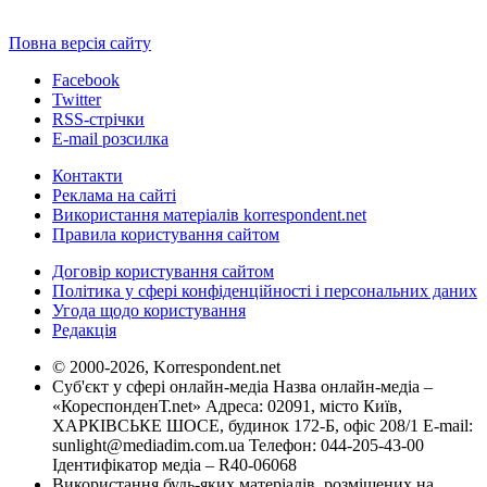
Повна версія сайту
Facebook
Twitter
RSS-стрічки
E-mail розсилка
Контакти
Реклама на сайті
Використання матеріалів korrespondent.net
Правила користування сайтом
Договір користування сайтом
Політика у сфері конфіденційності і персональних даних
Угода щодо користування
Редакція
© 2000-2026, Korrespondent.net
Суб'єкт у сфері онлайн-медіа Назва онлайн-медіа –
«КореспонденТ.net» Адреса: 02091, місто Київ,
ХАРКІВСЬКЕ ШОСЕ, будинок 172-Б, офіс 208/1 E-mail:
sunlight@mediadim.com.ua
Телефон: 044-205-43-00
Ідентифікатор медіа – R40-06068
Використання будь-яких матеріалів, розміщених на