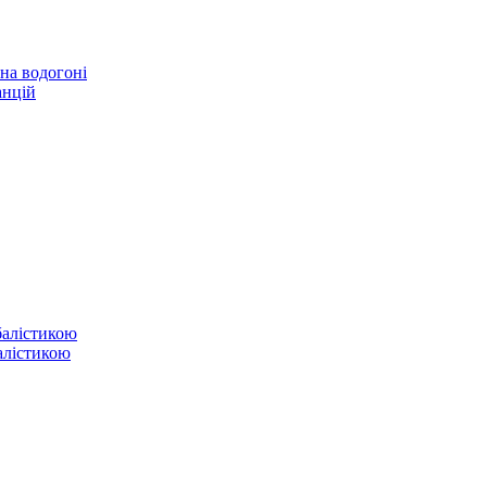
 на водогоні
анцій
балістикою