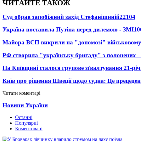
ЧИТАЙТЕ ТАКОЖ
Суд обрав запобіжний захід Стефанішиній
22104
Україна поставила Путіна перед дилемою - ЗМІ
10
Майора ВСП викрили на "допомозі" військовому
РФ створила "українську бригаду" з полонених -
На Київщині сталося групове зґвалтування 21-річ
Київ про рішення Швеції щодо судна: Це прецеден
Читати коментарі
Новини України
Останні
Популярні
Коментовані