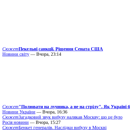
Сюжет
Пекельні санкції. Рішення Сената США
Новини світу
— Вчора, 23:14
Сюжет
"Полювати на лучника, а не на стрілу". Як Україні 
Новини України
— Вчора, 16:36
Сюжет
Загадковий звук вибуху налякав Москву: що це було
Росія новини
— Вчора, 15:27
Сюжет
Бенкет генералів. Наслідки вибуху в Москві