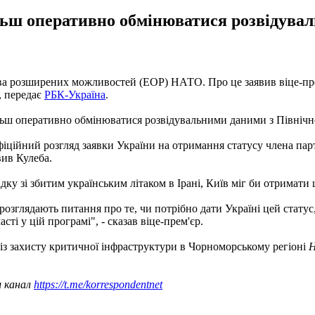
ільш оперативно обмінюватися розвідув
тва розширених можливостей (EOP) НАТО. Про це заявив віце-пре
, передає
РБК-Україна
.
ільш оперативно обмінюватися розвідувальними даними з Північ
офіційний розгляд заявки України на отримання статусу члена п
вив Кулеба.
ку зі збитим українським літаком в Ірані, Київ міг би отримати
 розглядають питання про те, чи потрібно дати Україні цей стату
сті у цій програмі", - сказав віце-прем'єр.
із захисту критичної інфраструктури в Чорноморському регіоні
Н
ш канал
https://t.me/korrespondentnet