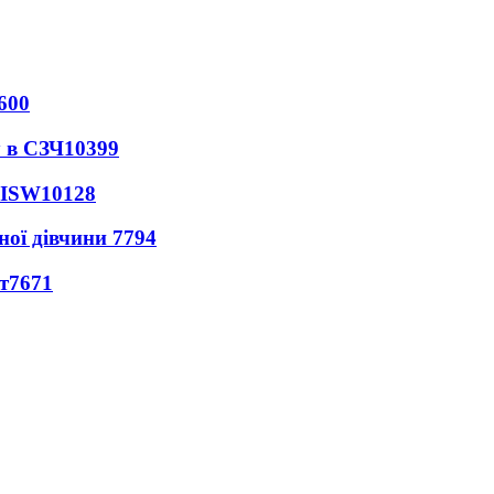
600
 в СЗЧ
10399
 ISW
10128
ної дівчини
7794
т
7671