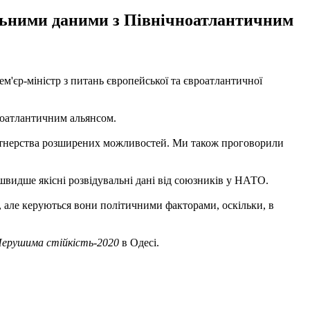
альними даними з Північноатлантичним
м'єр-міністр з питань європейської та євроатлантичної
ноатлантичним альянсом.
артнерства розширених можливостей. Ми також проговорили
 швидше якісні розвідувальні дані від союзників у НАТО.
с, але керуються вони політичними факторами, оскільки, в
ерушима стійкість-2020
в Одесі.