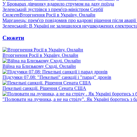
У Броварах дівчинку вдарило струмом на даху поїзда
Зеленський зустрівся з прем'єр-міністром Сербії
Сюжет
Вторгнення Росії в Україну. Онлайн
Марганець: прем'єр повідомив про кадрові рішення після аварії
Зеленський: В Україні не залишилося неушкоджених електрост
Сюжети
Вторгнення Росії в Україну. Онлайн
Війна на Близькому Сході. Онлайн
Підсумки 07.08: "Пекельні" санкції і "парад" дронів
Пекельні санкції. Рішення Сената США
"Полювати на лучника, а не на стрілу". Як Україні боротись з 