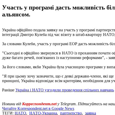
Участь у програмі дасть можливість б
альянсом.
Україна офіційно подала заявку на участь у програмі партнерс
інтеграції Дмитро Кулеба під час візиту в штаб-квартиру НАТО
За словами Кулеби, участь у програмі EOP дасть можливість б
"Сьогодні я офіційно звернувся в НАТО із проханням почати 
дуже багато речей, пов'язаних із наступними реформами", - зая
За його словами, якби Україна була учасницею програми у випад
"Я при цьому хочу зазначити, що є деякі держави-члени, які ще
принципі, Україна відповідає всім критеріям, необхідним для уча
Раніше
Україна і НАТО узгодили проведення спільних навчань
Новини від
Корреспондент.net
у Telegram. Підписуйтесь на на
Читайте Korrespondent.net в Google News
ТЕГИ:
НАТО
,
НАТО-Украина
,
партнерство
,
заявка