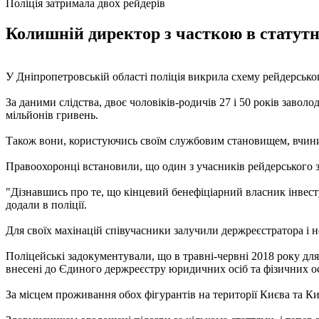
Поліція затримала двох рейдерів
Колишній директор з часткою в статутн
У Дніпропетровській області поліція викрила схему рейдерського
За даними слідства, двоє чоловіків-родичів 27 і 50 років заво
мільйонів гривень.
Також вони, користуючись своїм службовим становищем, вчини
Правоохоронці встановили, що один з учасників рейдерського з
"Дізнавшись про те, що кінцевий бенефіціарний власник інвесту
додали в поліції.
Для своїх махінацій співучасники залучили держреєстратора і но
Поліцейські задокументували, що в травні-червні 2018 року для
внесені до Єдиного держреєстру юридичних осіб та фізичних ос
За місцем проживання обох фігурантів на території Києва та Ки