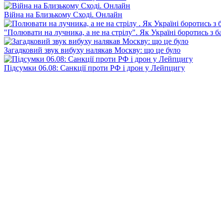
Війна на Близькому Сході. Онлайн
"Полювати на лучника, а не на стрілу". Як Україні боротись з 
Загадковий звук вибуху налякав Москву: що це було
Підсумки 06.08: Санкції проти РФ і дрон у Лейпцигу