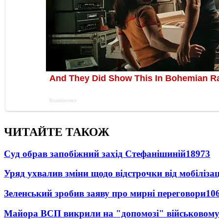
ЧИТАЙТЕ ТАКОЖ
Суд обрав запобіжний захід Стефанішиній
18973
Уряд ухвалив зміни щодо відстрочки від мобілізац
Зеленський зробив заяву про мирні переговори
10
Майора ВСП викрили на "допомозі" військовому