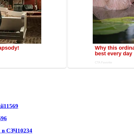
ії
11569
696
 в СЗЧ
10234