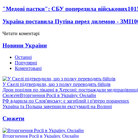
"Медові пастки": СБУ попередила військових
101
Україна поставила Путіна перед дилемою - ЗМІ
10
Читати коментарі
Новини України
Останні
Популярні
Коментовані
У Скелі підтвердили, що з полку переводять бійців
Дрон поцілив по лікарні в Херсоні: постраждали медпрацівниц
Сюжет
Вторгнення Росії в Україну. Онлайн
РФ вдарила по Слов'янську: є загиблий і п'ятеро поранених
Україна та Польща завершили ексгумації на Волині
Сюжети
Вторгнення Росії в Україну. Онлайн