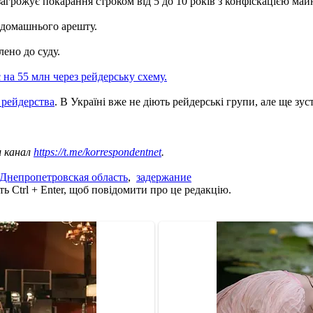
загрожує покарання строком від 5 до 10 років з конфіскацією май
 домашнього арешту.
ено до суду.
на 55 млн через рейдерську схему.
 рейдерства
. В Україні вже не діють рейдерські групи, але ще з
ш канал
https://t.me/korrespondentnet
.
Днепропетровская область
,
задержание
ь Ctrl + Enter, щоб повідомити про це редакцію.