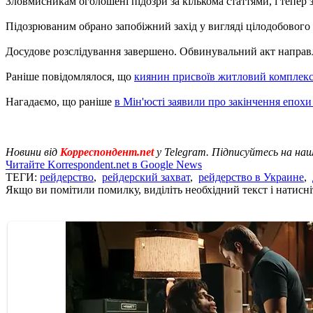
Зловмисникам оголошені підозри за кількома статтями, і тепер 
Підозрюваним обрано запобіжний захід у вигляді цілодобового
Досудове розслідування завершено. Обвинувальний акт направл
Раніше повідомлялося, що
киянин присвоїв житловий комплекс 
Нагадаємо, що раніше
в Мін'юсті заявили про закінчення епохи
Новини від
Корреспондент.net
у Telegram. Підписуйтесь на на
Читайте Korrespondent.net в Google News
ТЕГИ:
рейдерство
,
рейдерский захват
,
рейдерство в Украине
,
Якщо ви помітили помилку, виділіть необхідний текст і натисніт