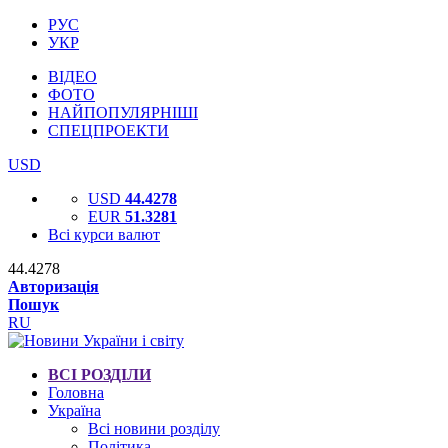
РУС
УКР
ВІДЕО
ФОТО
НАЙПОПУЛЯРНІШІ
СПЕЦПРОЕКТИ
USD
USD
44.4278
EUR
51.3281
Всі курси валют
44.4278
Авторизація
Пошук
RU
ВСІ РОЗДІЛИ
Головна
Україна
Всі новини розділу
Політика