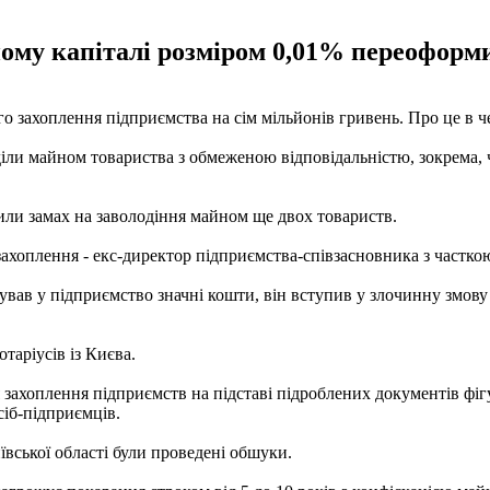
ому капіталі розміром 0,01% переоформи
 захоплення підприємства на сім мільйонів гривень. Про це в чет
лоділи майном товариства з обмеженою відповідальністю, зокрема,
ли замах на заволодіння майном ще двох товариств.
ахоплення - екс-директор підприємства-співзасновника з часткою
вав у підприємство значні кошти, він вступив у злочинну змову 
таріусів із Києва.
 захоплення підприємств на підставі підроблених документів фігу
іб-підприємців.
ївської області були проведені обшуки.