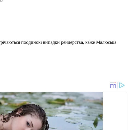
на.
устрічаються поодинокі випадки рейдерства, каже Малюська.