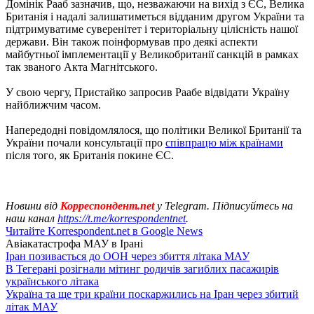
Домінік Рааб зазначив, що, незважаючи на вихід з ЄС, Велика
Британія і надалі залишатиметься відданим другом України та
підтримуватиме суверенітет і територіальну цілісність нашої
держави. Він також поінформував про деякі аспекти
майбутньої імплементації у Великобританії санкцій в рамках
так званого Акта Магнітського.
У свою чергу, Пристайко запросив Раабе відвідати Україну
найближчим часом.
Напередодні повідомлялося, що політики Великої Британії та
України почали консультації про
співпрацю між країнами
після того, як Британія покине ЄС.
Новини від
Корреспондент.net
у Telegram. Підписуйтесь на
наш канал
https://t.me/korrespondentnet
.
Читайте Korrespondent.net в Google News
Авіакатастрофа МАУ в Ірані
Іран позивається до ООН через збиття літака МАУ
В Тегерані розігнали мітинг родичів загиблих пасажирів
українського літака
Україна та ще три країни поскаржились на Іран через збитий
літак МАУ