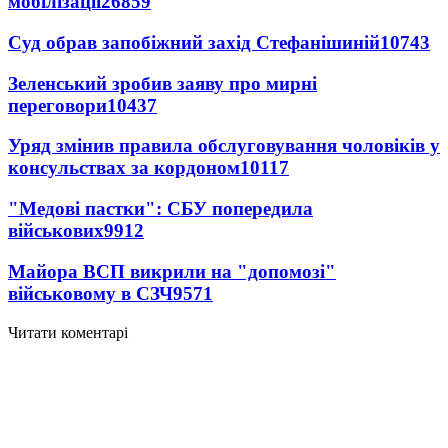
мобілізації
26859
Суд обрав запобіжний захід Стефанішиній
10743
Зеленський зробив заяву про мирні
переговори
10437
Уряд змінив правила обслуговування чоловіків у
консульствах за кордоном
10117
"Медові пастки": СБУ попередила
військових
9912
Майора ВСП викрили на "допомозі"
військовому в СЗЧ
9571
Читати коментарі