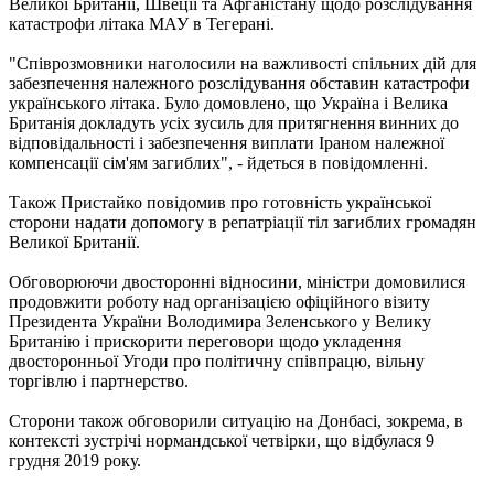
Великої Британії, Швеції та Афганістану щодо розслідування
катастрофи літака МАУ в Тегерані.
"Співрозмовники наголосили на важливості спільних дій для
забезпечення належного розслідування обставин катастрофи
українського літака. Було домовлено, що Україна і Велика
Британія докладуть усіх зусиль для притягнення винних до
відповідальності і забезпечення виплати Іраном належної
компенсації сім'ям загиблих", - йдеться в повідомленні.
Також Пристайко повідомив про готовність української
сторони надати допомогу в репатріації тіл загиблих громадян
Великої Британії.
Обговорюючи двосторонні відносини, міністри домовилися
продовжити роботу над організацією офіційного візиту
Президента України Володимира Зеленського у Велику
Британію і прискорити переговори щодо укладення
двосторонньої Угоди про політичну співпрацю, вільну
торгівлю і партнерство.
Сторони також обговорили ситуацію на Донбасі, зокрема, в
контексті зустрічі нормандської четвірки, що відбулася 9
грудня 2019 року.