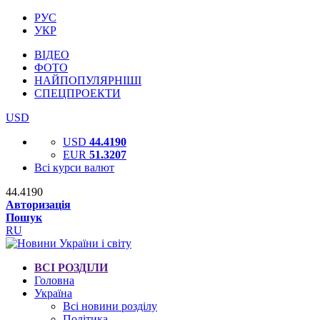
РУС
УКР
ВІДЕО
ФОТО
НАЙПОПУЛЯРНІШІ
СПЕЦПРОЕКТИ
USD
USD
44.4190
EUR
51.3207
Всі курси валют
44.4190
Авторизація
Пошук
RU
ВСІ РОЗДІЛИ
Головна
Україна
Всі новини розділу
Політика