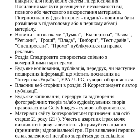
відкрите для пошукових систем гіперпосилання .
Посилання має бути розміщена в незалежності від
повного або часткового використання матеріалів.
Гіперпосилання ( для інтернет - видань) - повинна бути
розміщена в підзаголовку або в першому абзаці
матеріалу.
Новини з позначками "Думка", "Експертиза", "Заява",
"Регіони", "Гроші", "Влада", "Вибори", "Тест-драйв",
"Спецпроекти", "Промо" публікуються на правах
реклами.
Розділ Спецпроекти створюється спільно з
комерційними партнерами.
Будь яке копіювання, публікація, передрук, чи наступне
поширення інформації, що містить посилання на
"Інтерфакс-Україна", EPA / UPG, суворо забороняється.
Власник веб-сторінки в розділі Я-Корреспондент є автор
публікації.
Будь-яке копіювання, передрук та відтворення
фотографічних творів та/або аудіовізуальних творів
правовласника Getty Images - суворо забороняється.
Матеріали сайту korrespondent.net призначені для осіб
старше 21 року (21+). Участь в азартних іграх може
викликати ігрову залежність. Дотримуйтесь правил
(принципів) відповідальної гри. При виявленні перших
ознак залежності негайно зверніться до спеціаліста.