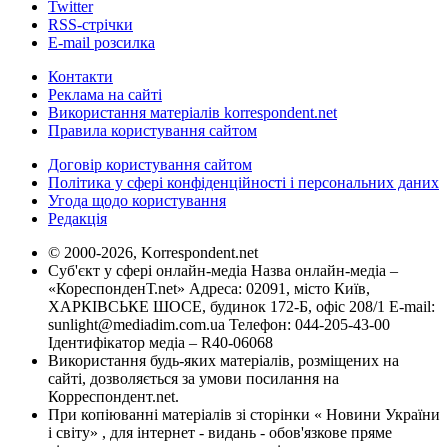
Twitter
RSS-стрічки
E-mail розсилка
Контакти
Реклама на сайті
Використання матеріалів korrespondent.net
Правила користування сайтом
Договір користування сайтом
Політика у сфері конфіденційності і персональних даних
Угода щодо користування
Редакція
© 2000-2026, Korrespondent.net
Суб'єкт у сфері онлайн-медіа Назва онлайн-медіа –
«КореспонденТ.net» Адреса: 02091, місто Київ,
ХАРКІВСЬКЕ ШОСЕ, будинок 172-Б, офіс 208/1 E-mail:
sunlight@mediadim.com.ua
Телефон: 044-205-43-00
Ідентифікатор медіа – R40-06068
Використання будь-яких матеріалів, розміщених на
сайті, дозволяється за умови посилання на
Корреспондент.net.
При копіюванні матеріалів зі сторінки « Новини України
і світу» , для інтернет - видань - обов'язкове пряме