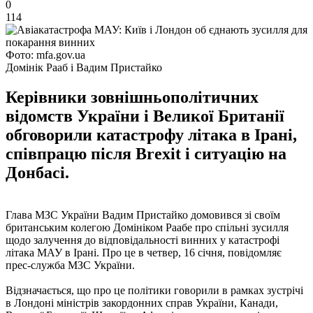
0
114
Фото: mfa.gov.ua
Домінік Рааб і Вадим Пристайко
Керівники зовнішньополітичних
відомств України і Великої Британії
обговорили катастрофу літака в Ірані,
співпрацю після Вrexit і ситуацію на
Донбасі.
Глава МЗС України Вадим Пристайко домовився зі своїм
британським колегою Домініком Раабе про спільні зусилля
щодо залучення до відповідальності винних у катастрофі
літака МАУ в Ірані. Про це в четвер, 16 січня, повідомляє
прес-служба МЗС України.
Відзначається, що про це політики говорили в рамках зустрічі
в Лондоні міністрів закордонних справ України, Канади,