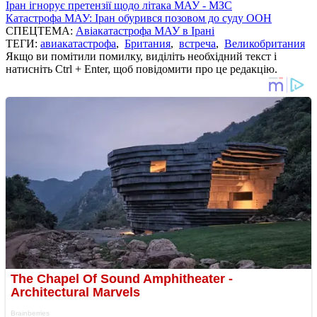
Іран ігнорує претензії щодо літака МАУ - МЗС
Катастрофа МАУ: Іран обурився позовом до суду ООН
СПЕЦТЕМА:
Авіакатастрофа МАУ в Ірані
ТЕГИ:
авиакатастрофа
,
Британия
,
встреча
,
Великобритания
Якщо ви помітили помилку, виділіть необхідний текст і
натисніть Ctrl + Enter, щоб повідомити про це редакцію.