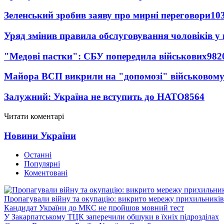
Зеленський зробив заяву про мирні переговори
10
Уряд змінив правила обслуговування чоловіків у
"Медові пастки": СБУ попередила військових
982
Майора ВСП викрили на "допомозі" військовому
Залужний: Україна не вступить до НАТО
8564
Читати коментарі
Новини України
Останні
Популярні
Коментовані
Пропагували війну та окупацію: викрито мережу прихильникі
Кандидат України до МКС не пройшов мовний тест
У Закарпатському ТЦК заперечили обшуки в їхніх підрозділах