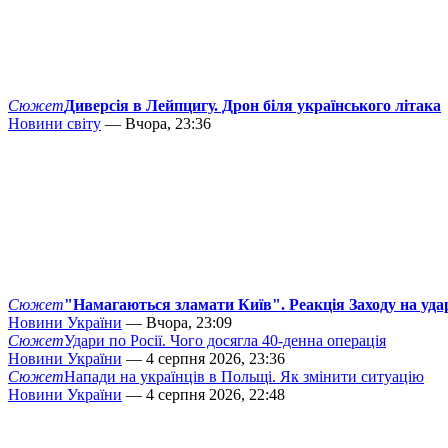
Сюжет
Диверсія в Лейпцигу. Дрон біля українського літака
Новини світу
— Вчора, 23:36
Сюжет
"Намагаються зламати Київ". Реакція Заходу на уда
Новини України
— Вчора, 23:09
Сюжет
Удари по Росії. Чого досягла 40-денна операція
Новини України
— 4 серпня 2026, 23:36
Сюжет
Напади на українців в Польщі. Як змінити ситуацію
Новини України
— 4 серпня 2026, 22:48