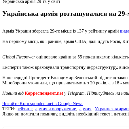
Українська армія 29-та у світі
Українська армія розташувалася на 29-
Армія України зберегла 29-те місце із 137 у рейтингу армій
вид
На першому місці, як і раніше, армія США, далі йдуть Росія, Ки
Global Firepower
оцінювало країни за 55 показниками: кількість з
Експерти також враховували транспортну інфраструктуру, війс
Напередодні Президент Володимир Зеленський підписав закон
Міноборони уточнили, що призиватимуть з 20 років, а з 18 - м
Новини від
Корреспондент.net
у Telegram. Підписуйтесь на на
Читайте Korrespondent.net в Google News
ТЕГИ:
рейтинг
,
армия и вооружение
,
армия
,
Украинская арми
Якщо ви помітили помилку, виділіть необхідний текст і натисніт