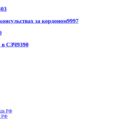
303
 консульствах за кордоном
9997
0
 в СЗЧ
9390
в РФ