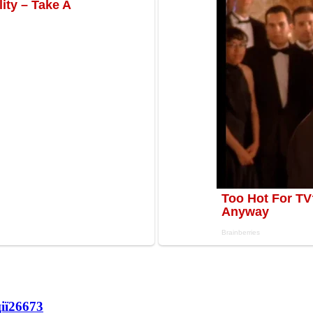
ії
26673