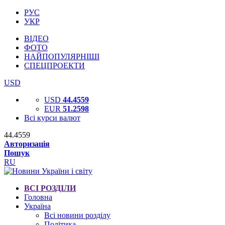
РУС
УКР
ВІДЕО
ФОТО
НАЙПОПУЛЯРНІШІ
СПЕЦПРОЕКТИ
USD
USD
44.4559
EUR
51.2598
Всі курси валют
44.4559
Авторизація
Пошук
RU
ВСІ РОЗДІЛИ
Головна
Україна
Всі новини розділу
Політика