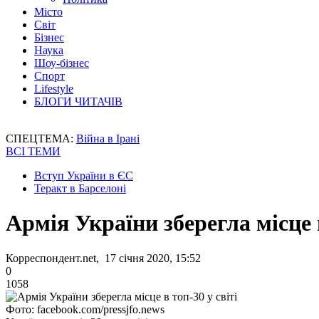
Місто
Світ
Бізнес
Наука
Шоу-бізнес
Спорт
Lifestyle
БЛОГИ ЧИТАЧІВ
СПЕЦТЕМА:
Війна в Ірані
ВСІ ТЕМИ
Вступ України в ЄС
Теракт в Барселоні
Армія України зберегла місце в
Корреспондент.net, 17 січня 2020, 15:52
0
1058
Фото: facebook.com/pressjfo.news