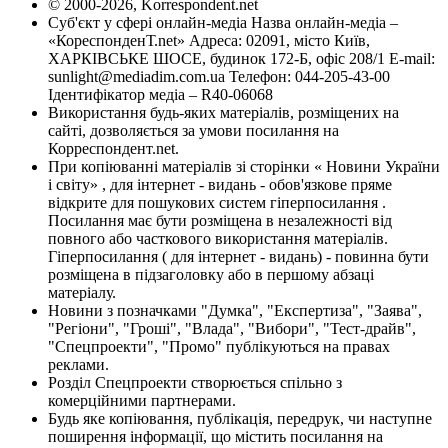
© 2000-2026, Korrespondent.net
Суб'єкт у сфері онлайн-медіа Назва онлайн-медіа –
«КореспонденТ.net» Адреса: 02091, місто Київ,
ХАРКІВСЬКЕ ШОСЕ, будинок 172-Б, офіс 208/1 E-mail:
sunlight@mediadim.com.ua
Телефон: 044-205-43-00
Ідентифікатор медіа – R40-06068
Використання будь-яких матеріалів, розміщених на
сайті, дозволяється за умови посилання на
Корреспондент.net.
При копіюванні матеріалів зі сторінки « Новини України
і світу» , для інтернет - видань - обов'язкове пряме
відкрите для пошукових систем гіперпосилання .
Посилання має бути розміщена в незалежності від
повного або часткового використання матеріалів.
Гіперпосилання ( для інтернет - видань) - повинна бути
розміщена в підзаголовку або в першому абзаці
матеріалу.
Новини з позначками "Думка", "Експертиза", "Заява",
"Регіони", "Гроші", "Влада", "Вибори", "Тест-драйв",
"Спецпроекти", "Промо" публікуються на правах
реклами.
Розділ Спецпроекти створюється спільно з
комерційними партнерами.
Будь яке копіювання, публікація, передрук, чи наступне
поширення інформації, що містить посилання на