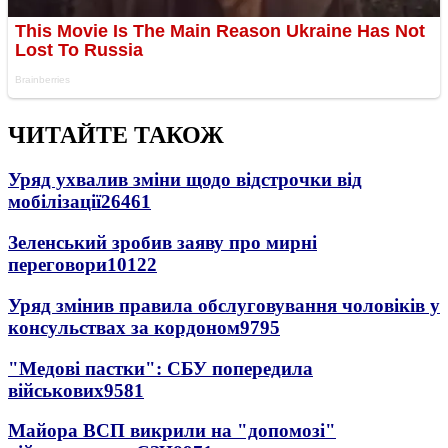
ЧИТАЙТЕ ТАКОЖ
Уряд ухвалив зміни щодо відстрочки від
мобілізації
26461
Зеленський зробив заяву про мирні
переговори
10122
Уряд змінив правила обслуговування чоловіків у
консульствах за кордоном
9795
"Медові пастки": СБУ попередила
військових
9581
Майора ВСП викрили на "допомозі"