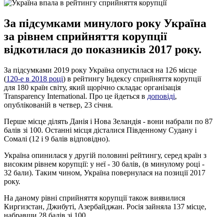
За підсумками минулого року Україна
за рівнем сприйняття корупції
відкотилася до показників 2017 року.
За підсумками 2019 року Україна опустилася на 126 місце
(
120-е в 2018 році
) в рейтингу Індексу сприйняття корупції
для 180 країн світу, який щорічно складає організація
Transparency International. Про це йдеться в
доповіді
,
опублікованій в четвер, 23 січня.
Перше місце ділять Данія і Нова Зеландія - вони набрали по 87
балів зі 100. Останні місця дісталися Південному Судану і
Сомалі (12 і 9 балів відповідно).
Україна опинилася у другій половині рейтингу, серед країн з
високим рівнем корупції: у неї - 30 балів, (в минулому році -
32 бали). Таким чином, Україна повернулася на позиції 2017
року.
На даному рівні сприйняття корупції також виявилися
Киргизстан, Джибуті, Азербайджан. Росія зайняла 137 місце,
набравши 28 балів зі 100.