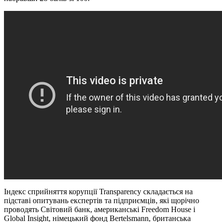
Індекс сприйняття корупції Transparency складається на
підставі опитувань експертів та підприємців, які щорічно
проводять Світовий банк, американські Freedom House і
Global Insight, німецький фонд Bertelsmann, британська