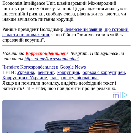
Economist Intelligence Unit, швейцарський Міжнародний
інститут розвитку бізнесу та інші. Ці дослідження аналізують
інвестиційні ризики, свободу слова, рівень життя, але так чи
інакше зачіпають питання корупції.
Раніше президент Володимир
Зеленський заявив, що готовий
скласти повноваження
, якщо б його "звинуватили в якійсь
справжній корупції".
Новини від
Корреспондент.net
в Telegram. Підписуйтесь на
наш канал
https://t.me/korrespondentnet
Читайте Korrespondent.net в Google News
ТЕГИ:
Украина
,
рейтинг
,
коррупция
,
борьба с коррупцией
,
Коррупция в Украине
,
transparency international
Якщо ви помітили помилку, виділіть необхідний текст і
натисніть Ctrl + Enter, щоб повідомити про це редакцію.