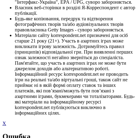
"Інтерфакс-Україна", EPA / UPG, суворо забороняється.
Власник веб-сторінки в розділі Я-Корреспондент є автор
публікації.
Будь-яке копіювання, передрук та відтворення
фотографічних творів та/або аудіовізуальних творів
правовласника Getty Images - суворо забороняється.
Матеріали сайту korrespondent.net призначені для осіб
старше 21 року (21+). Участь в азартних іграх може
викликати ігрову залежність. Дотримуйтесь правил
(принципів) відповідальної гри. При виявленні перших
ознак залежності негайно зверніться до спеціаліста.
Пам'ятайте, що участь в азартних іграх не може бути
джерелом доходів або альтернативою роботі.
Інформаційний ресурс korrespondent.net не проводить
ігри на реальні та/або віртуальні гроші, також сайт не
приймає ні в якій формі оплату ставок та інших
платежів, які пов’язані/можуть бути пов’язані з
азартними іграми, букмекерами чи тоталізаторами. Будь-
які матеріали на інформаційному ресурсі
korrespondent.net публікуються виключно в
інформаційних цілях.
X
Ошибка