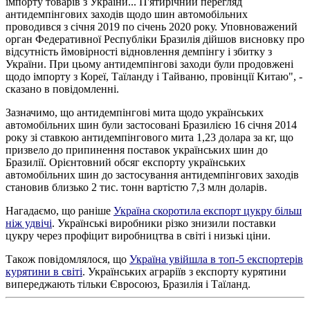
імпорту товарів з України... П'ятирічний перегляд
антидемпінгових заходів щодо шин автомобільних
проводився з січня 2019 по січень 2020 року. Уповноважений
орган Федеративної Республіки Бразилія дійшов висновку про
відсутність ймовірності відновлення демпінгу і збитку з
України. При цьому антидемпінгові заходи були продовжені
щодо імпорту з Кореї, Таїланду і Тайваню, провінції Китаю", -
сказано в повідомленні.
Зазначимо, що антидемпінгові мита щодо українських
автомобільних шин були застосовані Бразилією 16 січня 2014
року зі ставкою антидемпінгового мита 1,23 долара за кг, що
призвело до припинення поставок українських шин до
Бразилії. Орієнтовний обсяг експорту українських
автомобільних шин до застосування антидемпінгових заходів
становив близько 2 тис. тонн вартістю 7,3 млн доларів.
Нагадаємо, що раніше
Україна скоротила експорт цукру більш
ніж удвічі
. Українські виробники різко знизили поставки
цукру через профіцит виробництва в світі і низькі ціни.
Також повідомлялося, що
Україна увійшла в топ-5 експортерів
курятини в світі
. Українських аграріїв з експорту курятини
випереджають тільки Євросоюз, Бразилія і Таїланд.