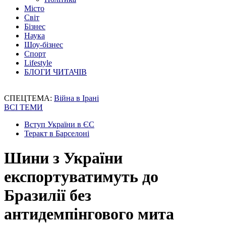
Місто
Світ
Бізнес
Наука
Шоу-бізнес
Спорт
Lifestyle
БЛОГИ ЧИТАЧІВ
СПЕЦТЕМА:
Війна в Ірані
ВСІ ТЕМИ
Вступ України в ЄС
Теракт в Барселоні
Шини з України
експортуватимуть до
Бразилії без
антидемпінгового мита