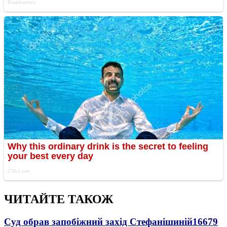
ЧИТАЙТЕ ТАКОЖ
Суд обрав запобіжний захід Стефанішиній
16679