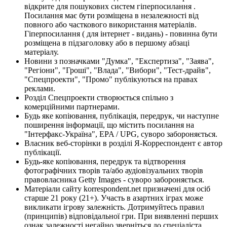
відкрите для пошукових систем гіперпосилання .
Посилання має бути розміщена в незалежності від
повного або часткового використання матеріалів.
Гіперпосилання ( для інтернет - видань) - повинна бути
розміщена в підзаголовку або в першому абзаці
матеріалу.
Новини з позначками "Думка", "Експертиза", "Заява",
"Регіони", "Гроші", "Влада", "Вибори", "Тест-драйв",
"Спецпроекти", "Промо" публікуються на правах
реклами.
Розділ Спецпроекти створюється спільно з
комерційними партнерами.
Будь яке копіювання, публікація, передрук, чи наступне
поширення інформації, що містить посилання на
"Інтерфакс-Україна", EPA / UPG, суворо забороняється.
Власник веб-сторінки в розділі Я-Корреспондент є автор
публікації.
Будь-яке копіювання, передрук та відтворення
фотографічних творів та/або аудіовізуальних творів
правовласника Getty Images - суворо забороняється.
Матеріали сайту korrespondent.net призначені для осіб
старше 21 року (21+). Участь в азартних іграх може
викликати ігрову залежність. Дотримуйтесь правил
(принципів) відповідальної гри. При виявленні перших
ознак залежності негайно зверніться до спеціаліста.