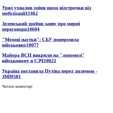
Уряд ухвалив зміни щодо відстрочки від
мобілізації
11462
Зеленський зробив заяву про мирні
переговори
10604
"Медові пастки": СБУ попередила
військових
10077
Майора ВСП викрили на "допомозі"
військовому в СЗЧ
10022
Україна поставила Путіна перед дилемою -
ЗМІ
9581
Читати коментарі