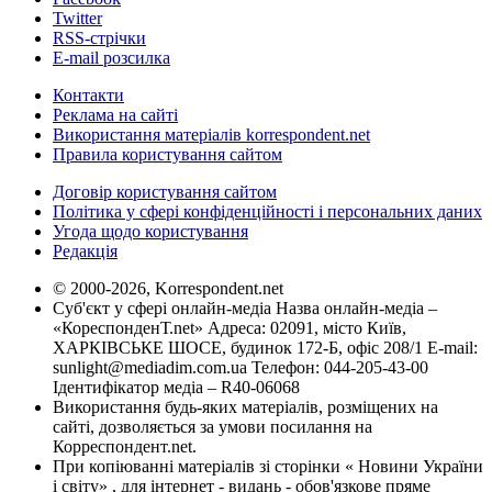
Twitter
RSS-стрічки
E-mail розсилка
Контакти
Реклама на сайті
Використання матеріалів korrespondent.net
Правила користування сайтом
Договір користування сайтом
Політика у сфері конфіденційності і персональних даних
Угода щодо користування
Редакція
© 2000-2026, Korrespondent.net
Суб'єкт у сфері онлайн-медіа Назва онлайн-медіа –
«КореспонденТ.net» Адреса: 02091, місто Київ,
ХАРКІВСЬКЕ ШОСЕ, будинок 172-Б, офіс 208/1 E-mail:
sunlight@mediadim.com.ua
Телефон: 044-205-43-00
Ідентифікатор медіа – R40-06068
Використання будь-яких матеріалів, розміщених на
сайті, дозволяється за умови посилання на
Корреспондент.net.
При копіюванні матеріалів зі сторінки « Новини України
і світу» , для інтернет - видань - обов'язкове пряме