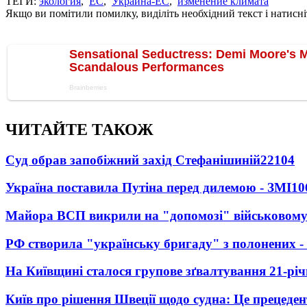
ТЕГИ:
экология
,
ЕС
,
Украина-ЕС
,
изменение климата
Якщо ви помітили помилку, виділіть необхідний текст і натисніт
ЧИТАЙТЕ ТАКОЖ
Суд обрав запобіжний захід Стефанішиній
22104
Україна поставила Путіна перед дилемою - ЗМІ
10
Майора ВСП викрили на "допомозі" військовому
РФ створила "українську бригаду" з полонених -
На Київщині сталося групове зґвалтування 21-річ
Київ про рішення Швеції щодо судна: Це прецеден