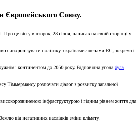
ми Європейського Союзу.
Про це він у вівторок, 28 січня, написав на своїй сторінці у
ливо синхронізувати політику з країнами-членами ЄС, зокрема і
дружнім" континентом до 2050 року. Відповідна угода
була
нсу Тіммермансу розпочати діалог з розвитку загальної
 високорозвиненою інфраструктурою і гідним рівнем життя для
 Землю від негативних наслідків зміни клімату.