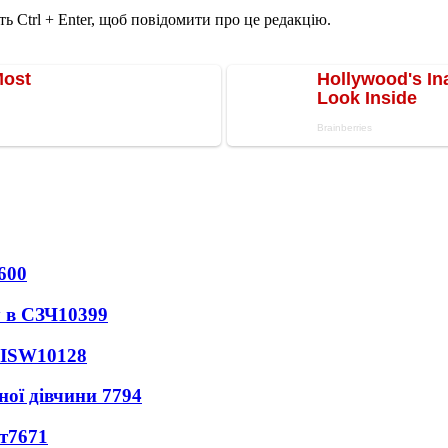
ь Ctrl + Enter, щоб повідомити про це редакцію.
600
 в СЗЧ
10399
 ISW
10128
ної дівчини
7794
т
7671