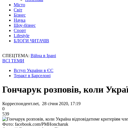
Місто
Світ
Бізнес
Наука
Шоу-бізнес
Спорт
Lifestyle
БЛОГИ ЧИТАЧІВ
СПЕЦТЕМА:
Війна в Ірані
ВСІ ТЕМИ
Вступ України в ЄС
Теракт в Барселоні
Гончарук розповів, коли Укра
Корреспондент.net, 28 січня 2020, 17:19
0
539
Фото: facebook.com/PMHoncharuk