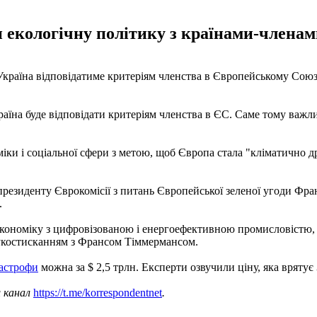
и екологічну політику з країнами-члена
Україна відповідатиме критеріям членства в Європейському Союзі. 
країна буде відповідати критеріям членства в ЄС. Саме тому важ
міки і соціальної сфери з метою, щоб Європа стала "кліматично 
президенту Єврокомісії з питань Європейської зеленої угоди Фра
.
економіку з цифровізованою і енергоефективною промисловістю,
укостисканням з Франсом Тіммермансом.
тастрофи
можна за $ 2,5 трлн. Експерти озвучили ціну, яка врятує
ш канал
https://t.me/korrespondentnet
.