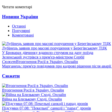
Читати коментарі
Новини України
Останні
Популярні
Коментовані
Лубінець заявив про масові порушення у Берегівському ТЦК
У Броварах дівчинку вдарило струмом на даху поїзда
Зеленський зустрівся з прем'єр-міністром Сербії
Сюжет
Вторгнення Росії в Україну. Онлайн
Марганець: прем'єр повідомив про кадрові рішення після аварії
Сюжети
Вторгнення Росії в Україну. Онлайн
Війна на Близькому Сході. Онлайн
Підсумки 07.08: "Пекельні" санкції і "парад" дронів