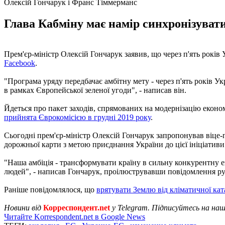
Олексій Гончарук і Франс Тіммерманс
Глава Кабміну має намір синхронізуват
Прем'єр-міністр Олексій Гончарук заявив, що через п'ять років 
Facebook
.
"Програма уряду передбачає амбітну мету - через п'ять років У
в рамках Європейської зеленої угоди", - написав він.
Йдеться про пакет заходів, спрямованих на модернізацію еконо
прийнята Єврокомісією в грудні 2019 року
.
Сьогодні прем'єр-міністр Олексій Гончарук запропонував віце-
дорожньої карти з метою приєднання України до цієї ініціативи
"Наша амбіція - трансформувати країну в сильну конкурентну 
людей", - написав Гончарук, проілюструвавши повідомлення р
Раніше повідомлялося, що
врятувати Землю від кліматичної ка
Новини від
Корреспондент.net
у Telegram. Підписуйтесь на на
Читайте Korrespondent.net в Google News