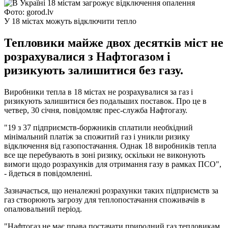
Фото: gorod.lv
У 18 містах можуть відключити тепло
Тепловики майже двох десятків міст не
розрахувалися з Нафтогазом і
ризикують залишитися без газу.
Виробники тепла в 18 містах не розрахувалися за газ і
ризикують залишитися без подальших поставок. Про це в
четвер, 30 січня, повідомляє прес-служба Нафтогазу.
"19 з 37 підприємств-боржників сплатили необхідний
мінімальний платіж за спожитий газ і уникли ризику
відключення від газопостачання. Однак 18 виробників тепла
все ще перебувають в зоні ризику, оскільки не виконують
вимоги щодо розрахунків для отримання газу в рамках ПСО",
- йдеться в повідомленні.
Зазначається, що неналежні розрахунки таких підприємств за
газ створюють загрозу для теплопостачання споживачів в
опалювальний період.
"Нафтогаз не має права постачати природний газ тепловикам,