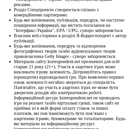
реклами.
Розділ Спецпроекти створюється спільно з
комерційними партнерами.
Будь яке копіювання, публікація, передрук, чи наступне
поширення інформації, що містить посилання на
"Інтерфакс-Україна", EPA / UPG, суворо забороняється.
Власник веб-сторінки в розділі Я-Корреспондент є автор
публікації.
Будь-яке копіювання, передрук та відтворення
фотографічних творів та/або аудіовізуальних творів
правовласника Getty Images - суворо забороняється.
Матеріали сайту korrespondent.net призначені для осіб
старше 21 року (21+). Участь в азартних іграх може
викликати ігрову залежність. Дотримуйтесь правил
(принципів) відповідальної гри. При виявленні перших
ознак залежності негайно зверніться до спеціаліста.
Пам'ятайте, що участь в азартних іграх не може бути
джерелом доходів або альтернативою роботі.
Інформаційний ресурс korrespondent.net не проводить
ігри на реальні та/або віртуальні гроші, також сайт не
приймає ні в якій формі оплату ставок та інших
платежів, які пов’язані/можуть бути пов’язані з
азартними іграми, букмекерами чи тоталізаторами. Будь-
які матеріали на інформаційному ресурсі
korrespondent.net публікуються виключно в