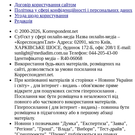
Договір користування сайтом
Політика у сфері конфіденційності і персональних даних
Угода щодо користування
Редакція
© 2000-2026, Korrespondent.net
Суб'єкт у сфері онлайн-медіа Назва онлайн-медіа –
«КореспонденТ.net» Адреса: 02091, місто Київ,
ХАРКІВСЬКЕ ШОСЕ, будинок 172-Б, офіс 208/1 E-mail:
sunlight@mediadim.com.ua
Телефон: 044-205-43-00
Ідентифікатор медіа – R40-06068
Використання будь-яких матеріалів, розміщених на
сайті, дозволяється за умови посилання на
Корреспондент.net.
При копіюванні матеріалів зі сторінки « Новини України
і світу» , для інтернет - видань - обов'язкове пряме
відкрите для пошукових систем гіперпосилання .
Посилання має бути розміщена в незалежності від
повного або часткового використання матеріалів.
Гіперпосилання ( для інтернет - видань) - повинна бути
розміщена в підзаголовку або в першому абзаці
матеріалу.
Новини з позначками "Думка", "Експертиза", "Заява",
"Регіони", "Гроші", "Влада", "Вибори", "Тест-драйв",
"Спецпроекти", "Промо" публікуються на правах