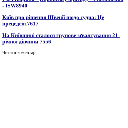
- ISW
8940
Київ про рішення Швеції щодо судна: Це
прецедент
7617
На Київщині сталося групове зґвалтування 21-
річної дівчини
7556
Читати коментарі