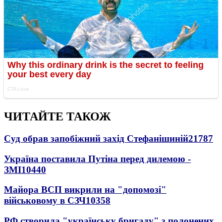
ЧИТАЙТЕ ТАКОЖ
Суд обрав запобіжний захід Стефанішиній
21787
Україна поставила Путіна перед дилемою -
ЗМІ
10440
Майора ВСП викрили на "допомозі"
військовому в СЗЧ
10358
РФ створила "українську бригаду" з полонених