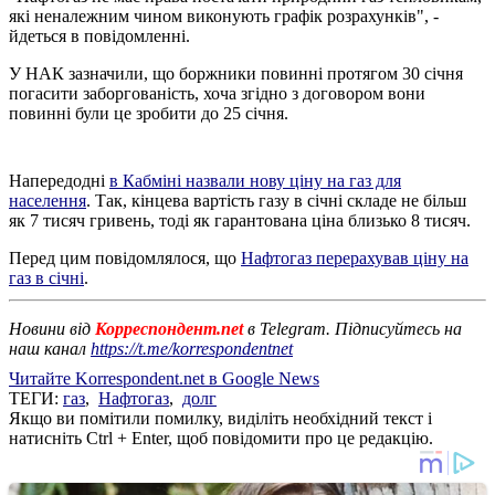
які неналежним чином виконують графік розрахунків", -
йдеться в повідомленні.
У НАК зазначили, що боржники повинні протягом 30 січня
погасити заборгованість, хоча згідно з договором вони
повинні були це зробити до 25 січня.
Напередодні
в Кабміні назвали нову ціну на газ для
населення
. Так, кінцева вартість газу в січні складе не більш
як 7 тисяч гривень, тоді як гарантована ціна близько 8 тисяч.
Перед цим повідомлялося, що
Нафтогаз перерахував ціну на
газ в січні
.
Новини від
Корреспондент.net
в Telegram. Підписуйтесь на
наш канал
https://t.me/korrespondentnet
Читайте Korrespondent.net в Google News
ТЕГИ:
газ
,
Нафтогаз
,
долг
Якщо ви помітили помилку, виділіть необхідний текст і
натисніть Ctrl + Enter, щоб повідомити про це редакцію.