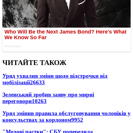
ЧИТАЙТЕ ТАКОЖ
Уряд ухвалив зміни щодо відстрочки від
мобілізації
26633
Зеленський зробив заяву про мирні
переговори
10263
Уряд змінив правила обслуговування чоловіків у
консульствах за кордоном
9952
"Медові пастки": СБУ попередила