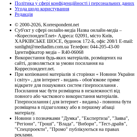
Політика у сфері конфіденційності і персональних даних
Угода щодо користування
Редакція
© 2000-2026, Korrespondent.net
Суб'єкт у сфері онлайн-медіа Назва онлайн-медіа –
«КореспонденТ.net» Адреса: 02091, місто Київ,
ХАРКІВСЬКЕ ШОСЕ, будинок 172-Б, офіс 208/1 E-mail:
sunlight@mediadim.com.ua
Телефон: 044-205-43-00
Ідентифікатор медіа – R40-06068
Використання будь-яких матеріалів, розміщених на
сайті, дозволяється за умови посилання на
Корреспондент.net.
При копіюванні матеріалів зі сторінки « Новини України
і світу» , для інтернет - видань - обов'язкове пряме
відкрите для пошукових систем гіперпосилання .
Посилання має бути розміщена в незалежності від
повного або часткового використання матеріалів.
Гіперпосилання ( для інтернет - видань) - повинна бути
розміщена в підзаголовку або в першому абзаці
матеріалу.
Новини з позначками "Думка", "Експертиза", "Заява",
"Регіони", "Гроші", "Влада", "Вибори", "Тест-драйв",
"Спецпроекти", "Промо" публікуються на правах
реклами.