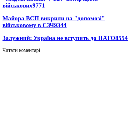
військових
9771
Майора ВСП викрили на "допомозі"
військовому в СЗЧ
9344
Залужний: Україна не вступить до НАТО
8554
Читати коментарі