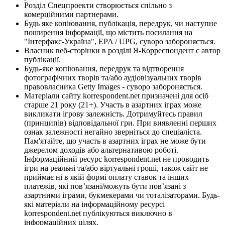
Розділ Спецпроекти створюється спільно з
комерційними партнерами.
Будь яке копіювання, публікація, передрук, чи наступне
поширення інформації, що містить посилання на
"Інтерфакс-Україна", EPA / UPG, суворо забороняється.
Власник веб-сторінки в розділі Я-Корреспондент є автор
публікації.
Будь-яке копіювання, передрук та відтворення
фотографічних творів та/або аудіовізуальних творів
правовласника Getty Images - суворо забороняється.
Матеріали сайту korrespondent.net призначені для осіб
старше 21 року (21+). Участь в азартних іграх може
викликати ігрову залежність. Дотримуйтесь правил
(принципів) відповідальної гри. При виявленні перших
ознак залежності негайно зверніться до спеціаліста.
Пам'ятайте, що участь в азартних іграх не може бути
джерелом доходів або альтернативою роботі.
Інформаційний ресурс korrespondent.net не проводить
ігри на реальні та/або віртуальні гроші, також сайт не
приймає ні в якій формі оплату ставок та інших
платежів, які пов’язані/можуть бути пов’язані з
азартними іграми, букмекерами чи тоталізаторами. Будь-
які матеріали на інформаційному ресурсі
korrespondent.net публікуються виключно в
інформаційних цілях.