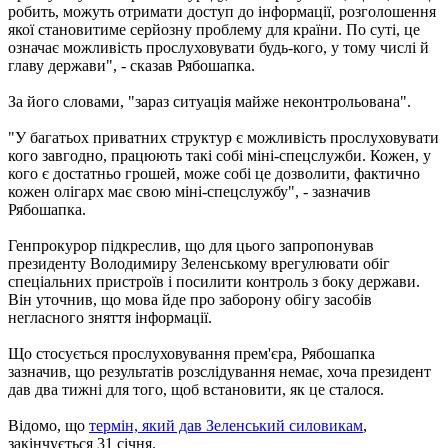
робить, можуть отримати доступ до інформації, розголошення
якої становитиме серйозну проблему для країни. По суті, це
означає можливість прослуховувати будь-кого, у тому числі й
главу держави", - сказав Рябошапка.
За його словами, "зараз ситуація майже неконтрольована".
"У багатьох приватних структур є можливість прослуховувати
кого завгодно, працюють такі собі міні-спецслужби. Кожен, у
кого є достатньо грошей, може собі це дозволити, фактично
кожен олігарх має свою міні-спецслужбу", - зазначив
Рябошапка.
Генпрокурор підкреслив, що для цього запропонував
президенту Володимиру Зеленському врегулювати обіг
спеціальних пристроїв і посилити контроль з боку держави.
Він уточнив, що мова йде про заборону обігу засобів
негласного зняття інформації.
Що стосується прослуховування прем'єра, Рябошапка
зазначив, що результатів розслідування немає, хоча президент
дав два тижні для того, щоб встановити, як це сталося.
Відомо, що
термін, який дав Зеленський силовикам
,
закінчується 31 січня.