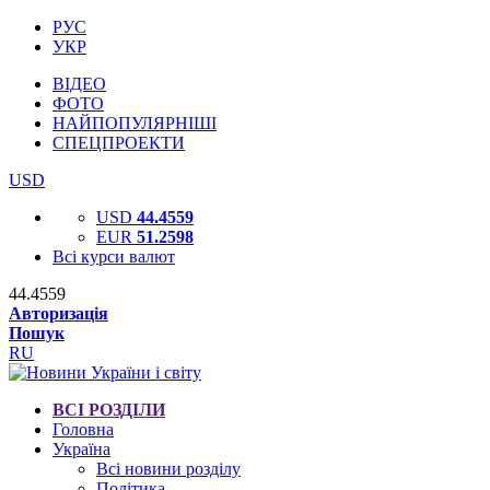
РУС
УКР
ВІДЕО
ФОТО
НАЙПОПУЛЯРНІШІ
СПЕЦПРОЕКТИ
USD
USD
44.4559
EUR
51.2598
Всі курси валют
44.4559
Авторизація
Пошук
RU
ВСІ РОЗДІЛИ
Головна
Україна
Всі новини розділу
Політика