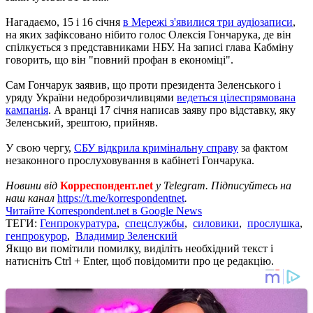
Нагадаємо, 15 і 16 січня
в Мережі з'явилися три аудіозаписи
,
на яких зафіксовано нібито голос Олексія Гончарука, де він
спілкується з представниками НБУ. На записі глава Кабміну
говорить, що він "повний профан в економіці".
Сам Гончарук заявив, що проти президента Зеленського і
уряду України недоброзичливцями
ведеться цілеспрямована
кампанія
. А вранці 17 січня написав заяву про відставку, яку
Зеленський, зрештою, прийняв.
У свою чергу,
СБУ відкрила кримінальну справу
за фактом
незаконного прослуховування в кабінеті Гончарука.
Новини від
Корреспондент.net
у Telegram. Підписуйтесь на
наш канал
https://t.me/korrespondentnet
.
Читайте Korrespondent.net в Google News
ТЕГИ:
Генпрокуратура
,
спецслужбы
,
силовики
,
прослушка
,
генпрокурор
,
Владимир Зеленский
Якщо ви помітили помилку, виділіть необхідний текст і
натисніть Ctrl + Enter, щоб повідомити про це редакцію.