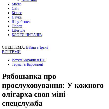
Місто
Світ
Бізнес
Наука
Шоу-бізнес
Спорт
Lifestyle
БЛОГИ ЧИТАЧІВ
СПЕЦТЕМА:
Війна в Ірані
ВСІ ТЕМИ
Вступ України в ЄС
Теракт в Барселоні
Рябошапка про
прослуховування: У кожного
олігарха своя міні-
спецслужба