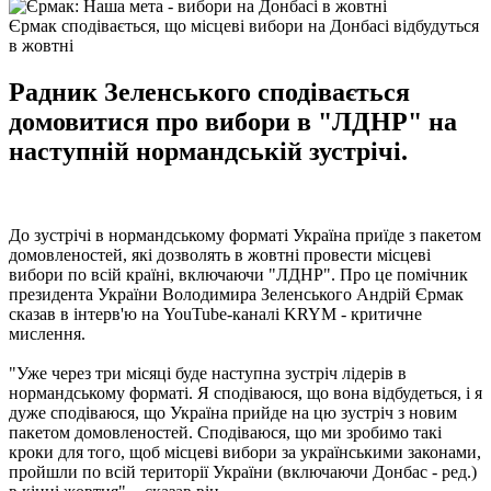
Єрмак сподівається, що місцеві вибори на Донбасі відбудуться
в жовтні
Радник Зеленського сподівається
домовитися про вибори в "ЛДНР" на
наступній нормандській зустрічі.
До зустрічі в нормандському форматі Україна приїде з пакетом
домовленостей, які дозволять в жовтні провести місцеві
вибори по всій країні, включаючи "ЛДНР". Про це помічник
президента України Володимира Зеленського Андрій Єрмак
сказав в інтерв'ю на YouTube-каналі KRYM - критичне
мислення.
"Уже через три місяці буде наступна зустріч лідерів в
нормандському форматі. Я сподіваюся, що вона відбудеться, і я
дуже сподіваюся, що Україна прийде на цю зустріч з новим
пакетом домовленостей. Сподіваюся, що ми зробимо такі
кроки для того, щоб місцеві вибори за українськими законами,
пройшли по всій території України (включаючи Донбас - ред.)