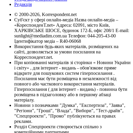
Редакція
© 2000-2026, Korrespondent.net
Суб'єкт у сфері онлайн-медіа Назва онлайн-медіа –
«КореспонденТ.net» Адреса: 02091, місто Київ,
ХАРКІВСЬКЕ ШОСЕ, будинок 172-Б, офіс 208/1 E-mail:
sunlight@mediadim.com.ua
Телефон: 044-205-43-00
Ідентифікатор медіа – R40-06068
Використання будь-яких матеріалів, розміщених на
сайті, дозволяється за умови посилання на
Корреспондент.net.
При копіюванні матеріалів зі сторінки « Новини України
і світу» , для інтернет - видань - обов'язкове пряме
відкрите для пошукових систем гіперпосилання .
Посилання має бути розміщена в незалежності від
повного або часткового використання матеріалів.
Гіперпосилання ( для інтернет - видань) - повинна бути
розміщена в підзаголовку або в першому абзаці
матеріалу.
Новини з позначками "Думка", "Експертиза", "Заява",
"Регіони", "Гроші", "Влада", "Вибори", "Тест-драйв",
"Спецпроекти", "Промо" публікуються на правах
реклами.
Розділ Спецпроекти створюється спільно з
комерційними партнерами.