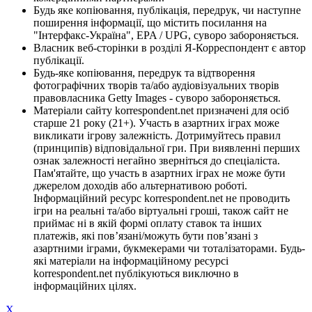
Будь яке копіювання, публікація, передрук, чи наступне
поширення інформації, що містить посилання на
"Інтерфакс-Україна", EPA / UPG, суворо забороняється.
Власник веб-сторінки в розділі Я-Корреспондент є автор
публікації.
Будь-яке копіювання, передрук та відтворення
фотографічних творів та/або аудіовізуальних творів
правовласника Getty Images - суворо забороняється.
Матеріали сайту korrespondent.net призначені для осіб
старше 21 року (21+). Участь в азартних іграх може
викликати ігрову залежність. Дотримуйтесь правил
(принципів) відповідальної гри. При виявленні перших
ознак залежності негайно зверніться до спеціаліста.
Пам'ятайте, що участь в азартних іграх не може бути
джерелом доходів або альтернативою роботі.
Інформаційний ресурс korrespondent.net не проводить
ігри на реальні та/або віртуальні гроші, також сайт не
приймає ні в якій формі оплату ставок та інших
платежів, які пов’язані/можуть бути пов’язані з
азартними іграми, букмекерами чи тоталізаторами. Будь-
які матеріали на інформаційному ресурсі
korrespondent.net публікуються виключно в
інформаційних цілях.
X