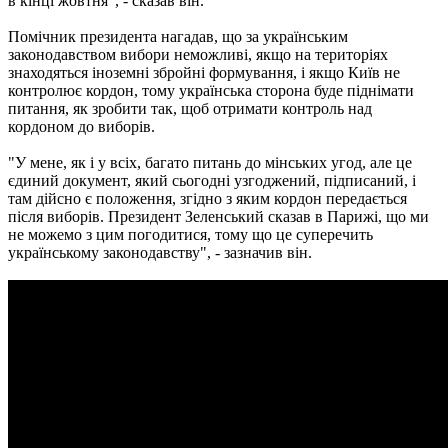
в кінці жовтня", - сказав він.
Помічник президента нагадав, що за українським
законодавством вибори неможливі, якщо на територіях
знаходяться іноземні збройні формування, і якщо Київ не
контролює кордон, тому українська сторона буде піднімати
питання, як зробити так, щоб отримати контроль над
кордоном до виборів.
"У мене, як і у всіх, багато питань до мінських угод, але це
єдиний документ, який сьогодні узгоджений, підписаний, і
там дійсно є положення, згідно з яким кордон передається
після виборів. Президент Зеленський сказав в Парижі, що ми
не можемо з цим погодитися, тому що це суперечить
українському законодавству", - зазначив він.