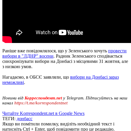
Раніше вже повідомлялося, що у Зеленського хочуть
провести
вибори в "ЛДНР" восени
. Радник Зеленського сподівається
синхронізувати вибори на Донбасі з місцевими 31 жовтня, але
з низкою умов.
Нагадаємо, в ОБСЄ заявляли, що
вибори на Донбасі зараз
неможливі
.
Новини від
Корреспондент.net
у Telegram. Підписуйтесь на наш
канал
https://t.me/korrespondentnet
Читайте Korrespondent.net в Google News
ТЕГИ:
донбасс
Якщо ви помітили помилку, виділіть необхідний текст і
натисніть Ctrl + Enter, щоб повідомити про це редакцію.