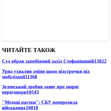
ЧИТАЙТЕ ТАКОЖ
Суд обрав запобіжний захід Стефанішиній
13822
Уряд ухвалив зміни щодо відстрочки від
мобілізації
11368
Зеленський зробив заяву про мирні
переговори
10543
"Медові пастки": СБУ попередила
військових
10018