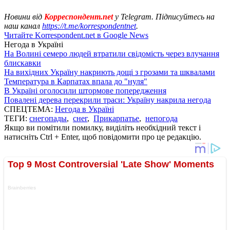
Новини від
Корреспондент.net
у Telegram. Підписуйтесь на
наш канал
https://t.me/korrespondentnet
.
Читайте Korrespondent.net в Google News
Негода в Україні
На Волині семеро людей втратили свідомість через влучання
блискавки
На вихідних Україну накриють дощі з грозами та шквалами
Температура в Карпатах впала до "нуля"
В Україні оголосили штормове попередження
Повалені дерева перекрили траси: Україну накрила негода
СПЕЦТЕМА:
Негода в Україні
ТЕГИ:
снегопады
,
снег
,
Прикарпатье
,
непогода
Якщо ви помітили помилку, виділіть необхідний текст і
натисніть Ctrl + Enter, щоб повідомити про це редакцію.