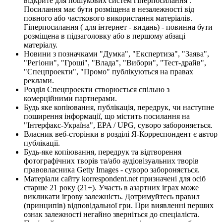
відкрите для пошукових систем гіперпосилання .
Посилання має бути розміщена в незалежності від
повного або часткового використання матеріалів.
Гіперпосилання ( для інтернет - видань) - повинна бути
розміщена в підзаголовку або в першому абзаці
матеріалу.
Новини з позначками "Думка", "Експертиза", "Заява",
"Регіони", "Гроші", "Влада", "Вибори", "Тест-драйв",
"Спецпроекти", "Промо" публікуються на правах
реклами.
Розділ Спецпроекти створюється спільно з
комерційними партнерами.
Будь яке копіювання, публікація, передрук, чи наступне
поширення інформації, що містить посилання на
"Інтерфакс-Україна", EPA / UPG, суворо забороняється.
Власник веб-сторінки в розділі Я-Корреспондент є автор
публікації.
Будь-яке копіювання, передрук та відтворення
фотографічних творів та/або аудіовізуальних творів
правовласника Getty Images - суворо забороняється.
Матеріали сайту korrespondent.net призначені для осіб
старше 21 року (21+). Участь в азартних іграх може
викликати ігрову залежність. Дотримуйтесь правил
(принципів) відповідальної гри. При виявленні перших
ознак залежності негайно зверніться до спеціаліста.