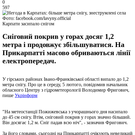
0
597
Фото: facebook.com/lavyny.official
Карпати засипало снігом
Сніговий покрив у горах досяг 1,2
метра і продовжує збільшуватися. На
Прикарпатті масово обриваються лінії
електропередач.
У гірських районах Івано-Франківської області випало до 1,2
метра снігу. Про це в середу, 5 лютого, повідомив начальник
обласного Центру з гідрометеорології Володимир Фригович,
пише
Укрінформ
"На метеостанції Пожижевська з учорашнього дня насипало
до 45 см снігу. Втім, сніговий покрив у горах значно більший.
Він досягає 1,2 м. Сніг падав всю ніч", - зазначив Фригович.
За його словами, сьогодні на Прикарпатті очікують невеликий