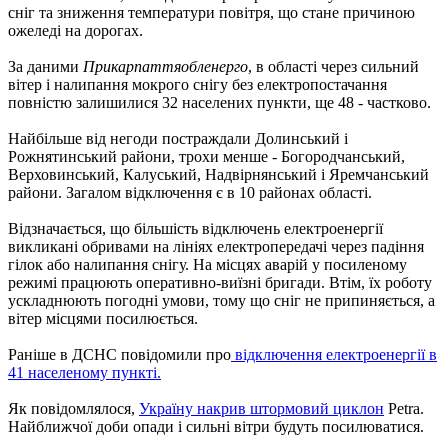
сніг та зниження температури повітря, що стане причиною
ожеледі на дорогах.
За даними
Прикарпаттяобленерго
, в області через сильний
вітер і налипання мокрого снігу без електропостачання
повністю залишилися 32 населених пункти, ще 48 - частково.
Найбільше від негоди постраждали Долинський і
Рожнятинський райони, трохи менше - Богородчанський,
Верховинський, Калуський, Надвірнянський і Яремчанський
райони. Загалом відключення є в 10 районах області.
Відзначається, що більшість відключень електроенергії
викликані обривами на лініях електропередачі через падіння
гілок або налипання снігу. На місцях аварій у посиленому
режимі працюють оперативно-виїзні бригади. Втім, їх роботу
ускладнюють погодні умови, тому що сніг не припиняється, а
вітер місцями посилюється.
Раніше в ДСНС повідомили про
відключення електроенергії в
41 населеному пункті.
Як повідомлялося,
Україну накрив штормовий циклон
Petra.
Найближчої доби опади і сильні вітри будуть посилюватися.