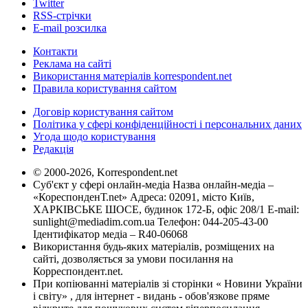
Twitter
RSS-стрічки
E-mail розсилка
Контакти
Реклама на сайті
Використання матеріалів korrespondent.net
Правила користування сайтом
Договір користування сайтом
Політика у сфері конфіденційності і персональних даних
Угода щодо користування
Редакція
© 2000-2026, Korrespondent.net
Суб'єкт у сфері онлайн-медіа Назва онлайн-медіа –
«КореспонденТ.net» Адреса: 02091, місто Київ,
ХАРКІВСЬКЕ ШОСЕ, будинок 172-Б, офіс 208/1 E-mail:
sunlight@mediadim.com.ua
Телефон: 044-205-43-00
Ідентифікатор медіа – R40-06068
Використання будь-яких матеріалів, розміщених на
сайті, дозволяється за умови посилання на
Корреспондент.net.
При копіюванні матеріалів зі сторінки « Новини України
і світу» , для інтернет - видань - обов'язкове пряме