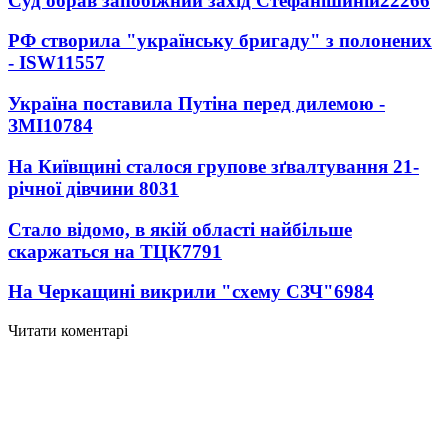
Суд обрав запобіжний захід Стефанішиній
22266
РФ створила "українську бригаду" з полонених
- ISW
11557
Україна поставила Путіна перед дилемою -
ЗМІ
10784
На Київщині сталося групове зґвалтування 21-
річної дівчини
8031
Стало відомо, в якій області найбільше
скаржаться на ТЦК
7791
На Черкащині викрили "схему СЗЧ"
6984
Читати коментарі