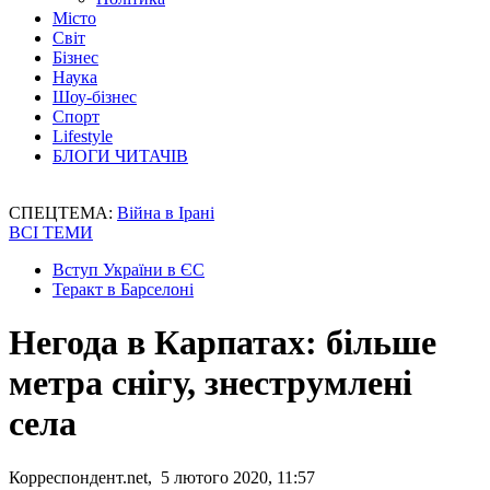
Місто
Світ
Бізнес
Наука
Шоу-бізнес
Спорт
Lifestyle
БЛОГИ ЧИТАЧІВ
СПЕЦТЕМА:
Війна в Ірані
ВСІ ТЕМИ
Вступ України в ЄС
Теракт в Барселоні
Негода в Карпатах: більше
метра снігу, знеструмлені
села
Корреспондент.net, 5 лютого 2020, 11:57