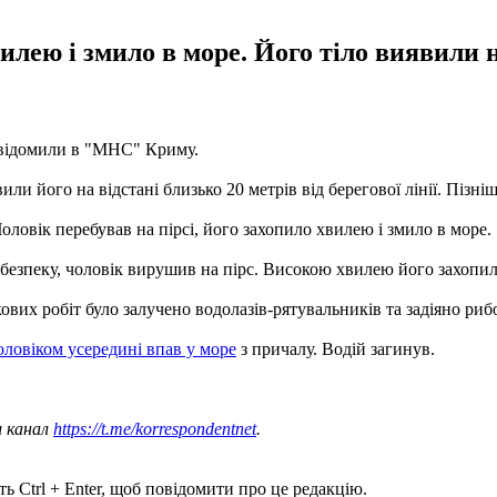
вилею і змило в море. Його тіло виявили н
овідомили в "МНС" Криму.
ли його на відстані близько 20 метрів від берегової лінії. Пізніш
ловік перебував на пірсі, його захопило хвилею і змило в море.
ебезпеку, чоловік вирушив на пірс. Високою хвилею його захопил
ових робіт було залучено водолазів-рятувальників та задіяно риб
оловіком усередині впав у море
з причалу. Водій загинув.
ш канал
https://t.me/korrespondentnet
.
ь Ctrl + Enter, щоб повідомити про це редакцію.