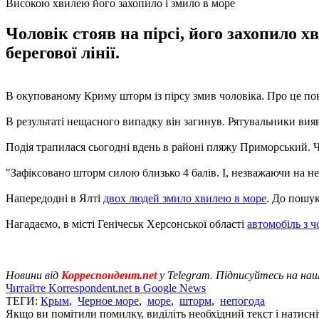
Високою хвилею його захопило і змило в море
Чоловік стояв на пірсі, його захопило х
берегової лінії.
В окупованому Криму шторм із пірсу змив чоловіка. Про це п
В результаті нещасного випадку він загинув. Рятувальники вияви
Подія трапилася сьогодні вдень в районі пляжу Приморський. Чо
"Зафіксовано шторм силою близько 4 балів. І, незважаючи на н
Напередодні в Ялті
двох людей змило хвилею в море
. До пошук
Нагадаємо, в місті Генічеськ Херсонської області
автомобіль з ч
Новини від
Корреспондент.net
у Telegram. Підписуйтесь на на
Читайте Korrespondent.net в Google News
ТЕГИ:
Крым
,
Черное море
,
море
,
шторм
,
непогода
Якщо ви помітили помилку, виділіть необхідний текст і натисніт