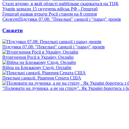
Стало відомо, в якій області найбільше скаржаться на ТЦК
Ударів зазнали 15 скупчень військ РФ - Генштаб
Генштаб назвав втрати Росії станом на 8 серпня
Сюжет
Підсумки 07.08: "Пекельні" санкції і "парад" дронів
Сюжети
Підсумки 07.08: "Пекельні" санкції і "парад" дронів
Вторгнення Росії в Україну. Онлайн
Війна на Близькому Сході. Онлайн
Пекельні санкції. Рішення Сената США
"Полювати на лучника, а не на стрілу". Як Україні боротись з 