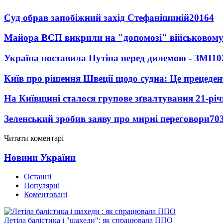
Суд обрав запобіжний захід Стефанішиній
20164
Майора ВСП викрили на "допомозі" військовому
Україна поставила Путіна перед дилемою - ЗМІ
10
Київ про рішення Швеції щодо судна: Це прецеден
На Київщині сталося групове зґвалтування 21-річ
Зеленський зробив заяву про мирні переговори
70
Читати коментарі
Новини України
Останні
Популярні
Коментовані
Летіла балістика і "шахеди": як спрацювала ППО