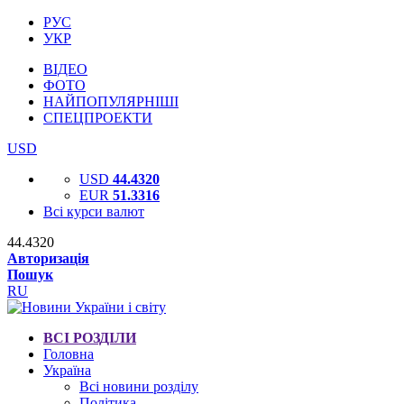
РУС
УКР
ВІДЕО
ФОТО
НАЙПОПУЛЯРНІШІ
СПЕЦПРОЕКТИ
USD
USD
44.4320
EUR
51.3316
Всі курси валют
44.4320
Авторизація
Пошук
RU
ВСІ РОЗДІЛИ
Головна
Україна
Всі новини розділу
Політика