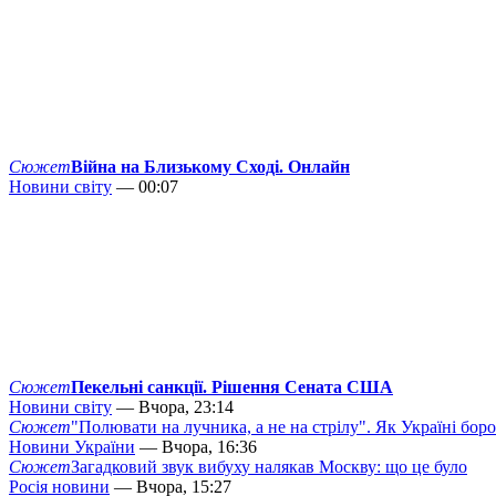
Сюжет
Війна на Близькому Сході. Онлайн
Новини світу
— 00:07
Сюжет
Пекельні санкції. Рішення Сената США
Новини світу
— Вчора, 23:14
Сюжет
"Полювати на лучника, а не на стрілу". Як Україні бор
Новини України
— Вчора, 16:36
Сюжет
Загадковий звук вибуху налякав Москву: що це було
Росія новини
— Вчора, 15:27