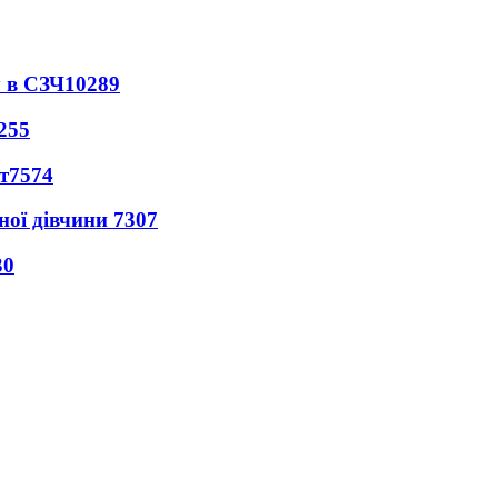
 в СЗЧ
10289
255
т
7574
ної дівчини
7307
30