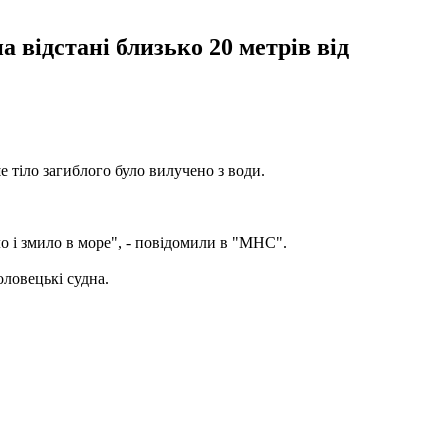
а відстані близько 20 метрів від
е тіло загиблого було вилучено з води.
о і змило в море", - повідомили в "МНС".
оловецькі судна.