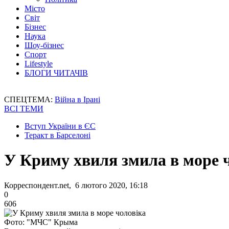
Місто
Світ
Бізнес
Наука
Шоу-бізнес
Спорт
Lifestyle
БЛОГИ ЧИТАЧІВ
СПЕЦТЕМА:
Війна в Ірані
ВСІ ТЕМИ
Вступ України в ЄС
Теракт в Барселоні
У Криму хвиля змила в море 
Корреспондент.net, 6 лютого 2020, 16:18
0
606
Фото: "МЧС" Крыма