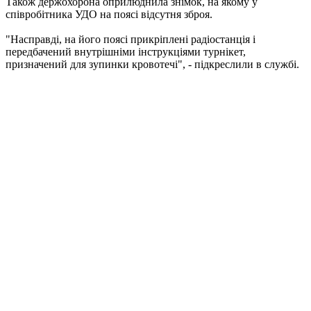
Також держохорона оприлюднила знімок, на якому у
співробітника УДО на поясі відсутня зброя.
"Насправді, на його поясі прикріплені радіостанція і
передбачений внутрішніми інструкціями турнікет,
призначений для зупинки кровотечі", - підкреслили в службі.