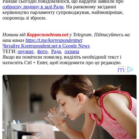
Раніше сьогодні повідомлялося, що нардепи заявили про
озброєну людину в залі Ради
. На ранковому засіданні
керівництво парламенту супроводжував, найімовірніше,
охоронець зі зброєю.
Новини від
Корреспондент.net
у Telegram. Підписуйтесь на
наш канал
https://t.me/korrespondentnet
Читайте Korrespondent.net в Google News
ТЕГИ:
оружие
,
фото
,
Рада
,
охрана
Якщо ви помітили помилку, виділіть необхідний текст і
натисніть Ctrl + Enter, щоб повідомити про це редакцію.