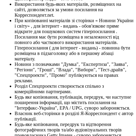
Використання будь-яких матеріалів, розміщених на
сайті, дозволяється за умови посилання на
Корреспондент.net.
При копіюванні матеріалів зі сторінки « Новини України
і світу» , для інтернет - видань - обов'язкове пряме
відкрите для пошукових систем гіперпосилання .
Посилання має бути розміщена в незалежності від
повного або часткового використання матеріалів.
Гіперпосилання ( для інтернет - видань) - повинна бути
розміщена в підзаголовку або в першому абзаці
матеріалу.
Новини з позначками "Думка", "Експертиза", "Заява",
"Регіони", "Гроші", "Влада", "Вибори", "Тест-драйв",
"Спецпроекти", "Промо" публікуються на правах
реклами.
Розділ Спецпроекти створюється спільно з
комерційними партнерами.
Будь яке копіювання, публікація, передрук, чи наступне
поширення інформації, що містить посилання на
"Інтерфакс-Україна", EPA / UPG, суворо забороняється.
Власник веб-сторінки в розділі Я-Корреспондент є автор
публікації.
Будь-яке копіювання, передрук та відтворення
фотографічних творів та/або аудіовізуальних творів
правовласника Getty Images - суворо забороняється.