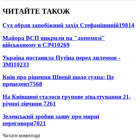
ЧИТАЙТЕ ТАКОЖ
Суд обрав запобіжний захід Стефанішиній
19814
Майора ВСП викрили на "допомозі"
військовому в СЗЧ
10269
Україна поставила Путіна перед дилемою -
ЗМІ
10233
Київ про рішення Швеції щодо судна: Це
прецедент
7568
На Київщині сталося групове зґвалтування 21-
річної дівчини
7261
Зеленський зробив заяву про мирні
переговори
7021
Читати коментарі