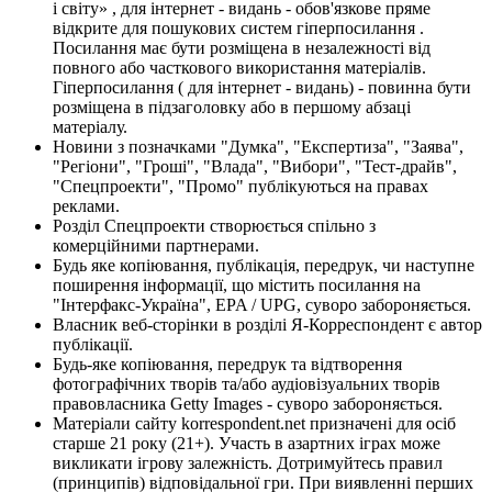
і світу» , для інтернет - видань - обов'язкове пряме
відкрите для пошукових систем гіперпосилання .
Посилання має бути розміщена в незалежності від
повного або часткового використання матеріалів.
Гіперпосилання ( для інтернет - видань) - повинна бути
розміщена в підзаголовку або в першому абзаці
матеріалу.
Новини з позначками "Думка", "Експертиза", "Заява",
"Регіони", "Гроші", "Влада", "Вибори", "Тест-драйв",
"Спецпроекти", "Промо" публікуються на правах
реклами.
Розділ Спецпроекти створюється спільно з
комерційними партнерами.
Будь яке копіювання, публікація, передрук, чи наступне
поширення інформації, що містить посилання на
"Інтерфакс-Україна", EPA / UPG, суворо забороняється.
Власник веб-сторінки в розділі Я-Корреспондент є автор
публікації.
Будь-яке копіювання, передрук та відтворення
фотографічних творів та/або аудіовізуальних творів
правовласника Getty Images - суворо забороняється.
Матеріали сайту korrespondent.net призначені для осіб
старше 21 року (21+). Участь в азартних іграх може
викликати ігрову залежність. Дотримуйтесь правил
(принципів) відповідальної гри. При виявленні перших