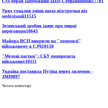
Суд обрав запобіжний захід Стефанішиній
17781
Уряд ухвалив зміни щодо відстрочки від
мобілізації
11515
Зеленський зробив заяву про мирні
переговори
10643
Майора ВСП викрили на "допомозі"
військовому в СЗЧ
10150
"Медові пастки": СБУ попередила
військових
10111
Україна поставила Путіна перед дилемою -
ЗМІ
9897
Читати коментарі