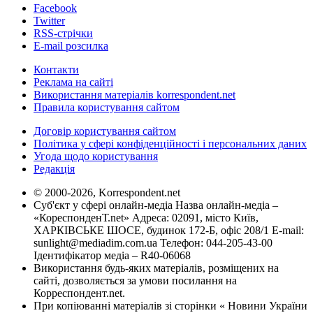
Facebook
Twitter
RSS-стрічки
E-mail розсилка
Контакти
Реклама на сайті
Використання матеріалів korrespondent.net
Правила користування сайтом
Договір користування сайтом
Політика у сфері конфіденційності і персональних даних
Угода щодо користування
Редакція
© 2000-2026, Korrespondent.net
Суб'єкт у сфері онлайн-медіа Назва онлайн-медіа –
«КореспонденТ.net» Адреса: 02091, місто Київ,
ХАРКІВСЬКЕ ШОСЕ, будинок 172-Б, офіс 208/1 E-mail:
sunlight@mediadim.com.ua
Телефон: 044-205-43-00
Ідентифікатор медіа – R40-06068
Використання будь-яких матеріалів, розміщених на
сайті, дозволяється за умови посилання на
Корреспондент.net.
При копіюванні матеріалів зі сторінки « Новини України