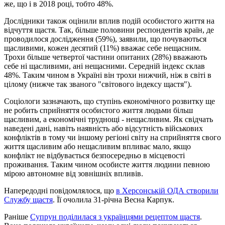
же, що і в 2018 році, тобто 48%.
Дослідники також оцінили вплив подій особистого життя на
відчуття щастя. Так, більше половини респондентів країн, де
проводилося дослідження (59%), заявили, що почуваються
щасливими, кожен десятий (11%) вважає себе нещасним.
Трохи більше четвертої частини опитаних (28%) вважають
себе ні щасливими, ані нещасними. Середній індекс склав
48%. Таким чином в Україні він трохи нижчий, ніж в світі в
цілому (нижче так званого "світового індексу щастя").
Соціологи зазначають, що ступінь економічного розвитку ще
не робить сприйняття особистого життя людьми більш
щасливим, а економічні труднощі - нещасливим. Як свідчать
наведені дані, навіть наявність або відсутність військових
конфліктів в тому чи іншому регіоні світу на сприйняття свого
життя щасливим або нещасливим впливає мало, якщо
конфлікт не відбувається безпосередньо в місцевості
проживання. Таким чином особисте життя людини певною
мірою автономне від зовнішніх впливів.
Напередодні повідомлялося, що
в Херсонській ОДА створили
Службу щастя
. Її очолила 31-річна Весна Карпук.
Раніше
Супрун поділилася з українцями рецептом щастя
.