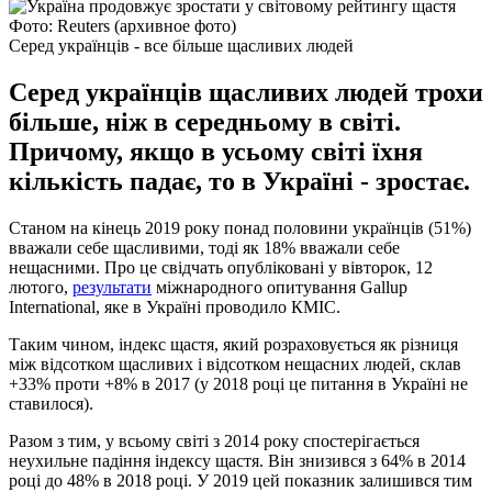
Фото: Reuters (архивное фото)
Серед українців - все більше щасливих людей
Серед українців щасливих людей трохи
більше, ніж в середньому в світі.
Причому, якщо в усьому світі їхня
кількість падає, то в Україні - зростає.
Станом на кінець 2019 року понад половини українців (51%)
вважали себе щасливими, тоді як 18% вважали себе
нещасними. Про це свідчать опубліковані у вівторок, 12
лютого,
результати
міжнародного опитування Gallup
International, яке в Україні проводило КМІС.
Таким чином, індекс щастя, який розраховується як різниця
між відсотком щасливих і відсотком нещасних людей, склав
+33% проти +8% в 2017 (у 2018 році це питання в Україні не
ставилося).
Разом з тим, у всьому світі з 2014 року спостерігається
неухильне падіння індексу щастя. Він знизився з 64% в 2014
році до 48% в 2018 році. У 2019 цей показник залишився тим