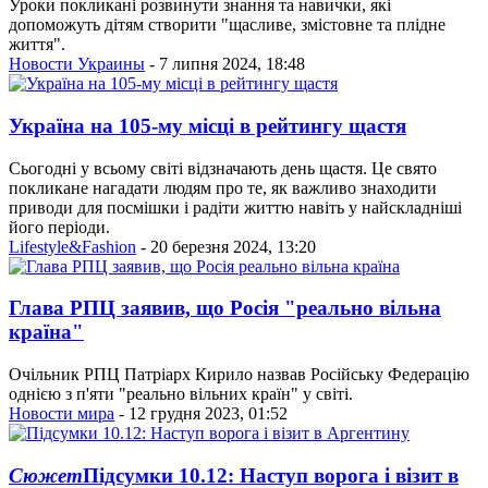
Уроки покликані розвинути знання та навички, які
допоможуть дітям створити "щасливе, змістовне та плідне
життя".
Новости Украины
- 7 липня 2024, 18:48
Україна на 105-му місці в рейтингу щастя
Сьогодні у всьому світі відзначають день щастя. Це свято
покликане нагадати людям про те, як важливо знаходити
приводи для посмішки і радіти життю навіть у найскладніші
його періоди.
Lifestyle&Fashion
- 20 березня 2024, 13:20
Глава РПЦ заявив, що Росія "реально вільна
країна"
Очільник РПЦ Патріарх Кирило назвав Російську Федерацію
однією з п'яти "реально вільних країн" у світі.
Новости мира
- 12 грудня 2023, 01:52
Сюжет
Підсумки 10.12: Наступ ворога і візит в