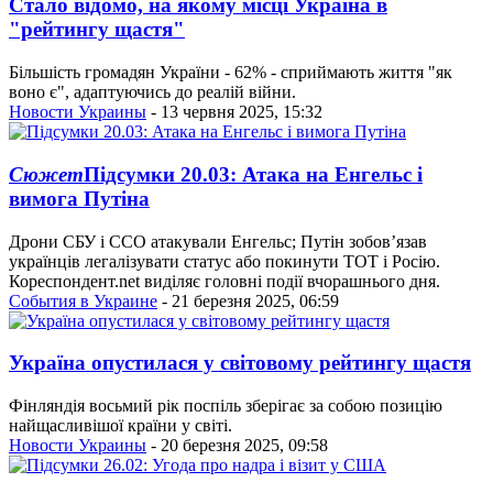
Стало відомо, на якому місці Україна в
"рейтингу щастя"
Більшість громадян України - 62% - сприймають життя "як
воно є", адаптуючись до реалій війни.
Новости Украины
- 13 червня 2025, 15:32
Сюжет
Підсумки 20.03: Атака на Енгельс і
вимога Путіна
Дрони СБУ і ССО атакували Енгельс; Путін зобов’язав
українців легалізувати статус або покинути ТОТ і Росію.
Кореспондент.net виділяє головні події вчорашнього дня.
События в Украине
- 21 березня 2025, 06:59
Україна опустилася у світовому рейтингу щастя
Фінляндія восьмий рік поспіль зберігає за собою позицію
найщасливішої країни у світі.
Новости Украины
- 20 березня 2025, 09:58