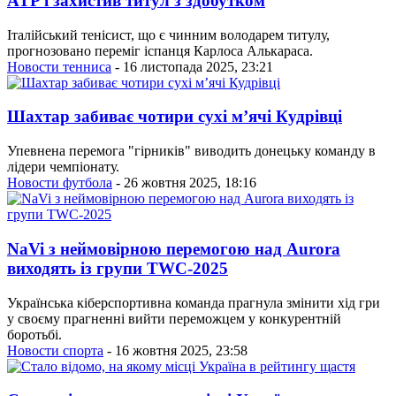
ATP і захистив титул з здобутком
Італійський тенісист, що є чинним володарем титулу,
прогнозовано переміг іспанця Карлоса Алькараса.
Новости тенниса
- 16 листопада 2025, 23:21
Шахтар забиває чотири сухі м’ячі Кудрівці
Упевнена перемога "гірників" виводить донецьку команду в
лідери чемпіонату.
Новости футбола
- 26 жовтня 2025, 18:16
NaVi з неймовірною перемогою над Aurora
виходять із групи TWC-2025
Українська кіберспортивна команда прагнула змінити хід гри
у своєму прагненні вийти переможцем у конкурентній
боротьбі.
Новости спорта
- 16 жовтня 2025, 23:58