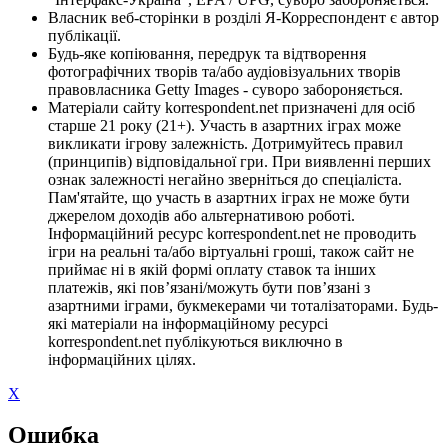
Власник веб-сторінки в розділі Я-Корреспондент є автор
публікації.
Будь-яке копіювання, передрук та відтворення
фотографічних творів та/або аудіовізуальних творів
правовласника Getty Images - суворо забороняється.
Матеріали сайту korrespondent.net призначені для осіб
старше 21 року (21+). Участь в азартних іграх може
викликати ігрову залежність. Дотримуйтесь правил
(принципів) відповідальної гри. При виявленні перших
ознак залежності негайно зверніться до спеціаліста.
Пам'ятайте, що участь в азартних іграх не може бути
джерелом доходів або альтернативою роботі.
Інформаційний ресурс korrespondent.net не проводить
ігри на реальні та/або віртуальні гроші, також сайт не
приймає ні в якій формі оплату ставок та інших
платежів, які пов’язані/можуть бути пов’язані з
азартними іграми, букмекерами чи тоталізаторами. Будь-
які матеріали на інформаційному ресурсі
korrespondent.net публікуються виключно в
інформаційних цілях.
X
Ошибка