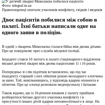
Фото: telegraf.in.ua
Правоохоронці опитали учасників конфлікту, свідків і медиків
Двоє пацієнтів побилися між собою в
палаті. Їхні батьки написали одне на
одного заяви в поліцію.
В одній з лікарень Миколаєва сталася бійка між двома дітьми.
Про це повідомляє прес-служба місцевої поліції.
Інцидент стався 10 лютого в палаті стаціонарного відділення
міської дитячої лікарні між двома пацієнтами 11 і 16 років.
Попередньо зі слів підлітків встановлено, що під час
інциденту старший з них обхопив рукою молодшого хлопчика
за шию. Той, вивільнившись, у відповідь вдарив опонента в
обличчя. Про це хлопці розповіли медперсоналу і батькам.
Також відомо, що із 16-річним юнаком у палату прийшов
розбиратися батько другого учасника конфлікту і в
присутності інших дітей вдарив неповнолітнього в лице. На