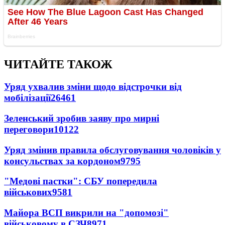
ЧИТАЙТЕ ТАКОЖ
Уряд ухвалив зміни щодо відстрочки від
мобілізації
26461
Зеленський зробив заяву про мирні
переговори
10122
Уряд змінив правила обслуговування чоловіків у
консульствах за кордоном
9795
"Медові пастки": СБУ попередила
військових
9581
Майора ВСП викрили на "допомозі"
військовому в СЗЧ
8971