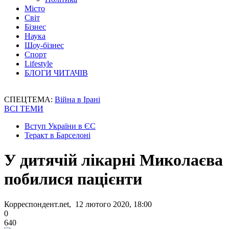
Місто
Світ
Бізнес
Наука
Шоу-бізнес
Спорт
Lifestyle
БЛОГИ ЧИТАЧІВ
СПЕЦТЕМА:
Війна в Ірані
ВСІ ТЕМИ
Вступ України в ЄС
Теракт в Барселоні
У дитячій лікарні Миколаєва
побилися пацієнти
Корреспондент.net, 12 лютого 2020, 18:00
0
640