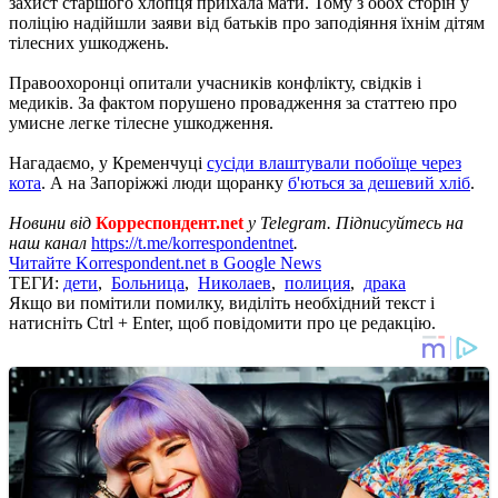
захист старшого хлопця приїхала мати. Тому з обох сторін у
поліцію надійшли заяви від батьків про заподіяння їхнім дітям
тілесних ушкоджень.
Правоохоронці опитали учасників конфлікту, свідків і
медиків. За фактом порушено провадження за статтею про
умисне легке тілесне ушкодження.
Нагадаємо, у Кременчуці
сусіди влаштували побоїще через
кота
. А на Запоріжжі люди щоранку
б'ються за дешевий хліб
.
Новини від
Корреспондент.net
у Telegram. Підписуйтесь на
наш канал
https://t.me/korrespondentnet
.
Читайте Korrespondent.net в Google News
ТЕГИ:
дети
,
Больница
,
Николаев
,
полиция
,
драка
Якщо ви помітили помилку, виділіть необхідний текст і
натисніть Ctrl + Enter, щоб повідомити про це редакцію.