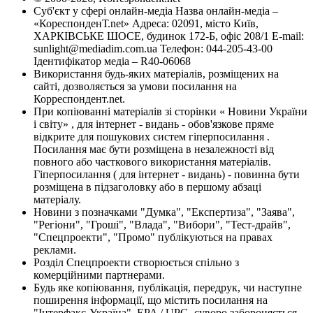
Суб'єкт у сфері онлайн-медіа Назва онлайн-медіа –
«КореспонденТ.net» Адреса: 02091, місто Київ,
ХАРКІВСЬКЕ ШОСЕ, будинок 172-Б, офіс 208/1 E-mail:
sunlight@mediadim.com.ua
Телефон: 044-205-43-00
Ідентифікатор медіа – R40-06068
Використання будь-яких матеріалів, розміщених на
сайті, дозволяється за умови посилання на
Корреспондент.net.
При копіюванні матеріалів зі сторінки « Новини України
і світу» , для інтернет - видань - обов'язкове пряме
відкрите для пошукових систем гіперпосилання .
Посилання має бути розміщена в незалежності від
повного або часткового використання матеріалів.
Гіперпосилання ( для інтернет - видань) - повинна бути
розміщена в підзаголовку або в першому абзаці
матеріалу.
Новини з позначками "Думка", "Експертиза", "Заява",
"Регіони", "Гроші", "Влада", "Вибори", "Тест-драйв",
"Спецпроекти", "Промо" публікуються на правах
реклами.
Розділ Спецпроекти створюється спільно з
комерційними партнерами.
Будь яке копіювання, публікація, передрук, чи наступне
поширення інформації, що містить посилання на
"Інтерфакс-Україна", EPA / UPG, суворо забороняється.