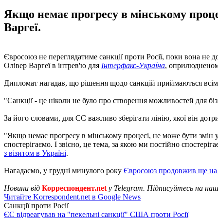
Якщо немає прогресу в мінському процес
Варгеї.
Євросоюз не переглядатиме санкції проти Росії, поки вона не д
Олівер Варгеї в інтрев'ю для
Інтерфакс-Україна
, оприлюдненому
Дипломат нагадав, що рішення щодо санкцій приймаються всі
"Санкції - це ніколи не було про створення можливостей для біз
За його словами, для ЄС важливо зберігати лінію, якої він дотр
"Якщо немає прогресу в мінському процесі, не може бути змін у
спостерігаємо. І звісно, це тема, за якою ми постійно спостеріг
з візитом в Україні
.
Нагадаємо, у грудні минулого року
Євросоюз продовжив ще на ш
Новини від
Корреспондент.net
у Telegram. Підписуйтесь на на
Читайте Korrespondent.net в Google News
Санкції проти Росії
ЄС відреагував на "пекельні санкції" США проти Росії