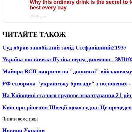
ЧИТАЙТЕ ТАКОЖ
Суд обрав запобіжний захід Стефанішиній
21937
Україна поставила Путіна перед дилемою - ЗМІ
10
Майора ВСП викрили на "допомозі" військовому
РФ створила "українську бригаду" з полонених -
На Київщині сталося групове зґвалтування 21-річ
Київ про рішення Швеції щодо судна: Це прецеден
Читати коментарі
Новини України