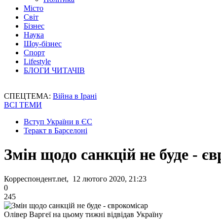
Місто
Світ
Бізнес
Наука
Шоу-бізнес
Спорт
Lifestyle
БЛОГИ ЧИТАЧІВ
СПЕЦТЕМА:
Війна в Ірані
ВСІ ТЕМИ
Вступ України в ЄС
Теракт в Барселоні
Змін щодо санкцій не буде - є
Корреспондент.net, 12 лютого 2020, 21:23
0
245
Олівер Варгеї на цьому тижні відвідав Україну