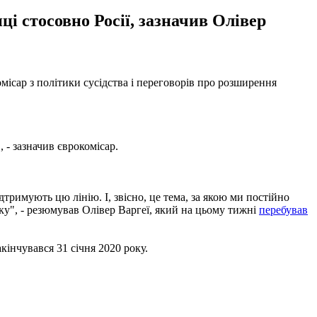
ці стосовно Росії, зазначив Олівер
місар з політики сусідства і переговорів про розширення
 - зазначив єврокомісар.
тримують цю лінію. І, звісно, це тема, за якою ми постійно
боку", - резюмував Олівер Варгеї, який на цьому тижні
перебував
акінчувався 31 січня 2020 року.