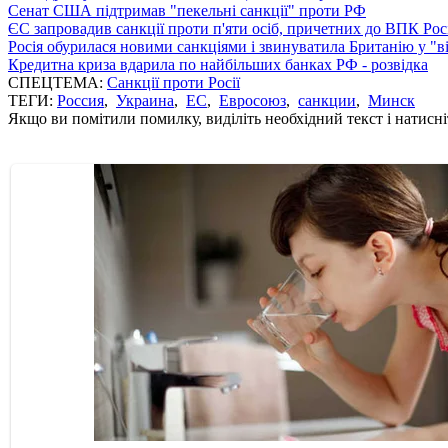
Сенат США підтримав "пекельні санкції" проти РФ
ЄС запровадив санкції проти п'яти осіб, причетних до ВПК Росі
Росія обурилася новими санкціями і звинуватила Британію у "в
Кредитна криза вдарила по найбільших банках РФ - розвідка
СПЕЦТЕМА:
Санкції проти Росії
ТЕГИ:
Россия
,
Украина
,
ЕС
,
Евросоюз
,
санкции
,
Минск
Якщо ви помітили помилку, виділіть необхідний текст і натисніт