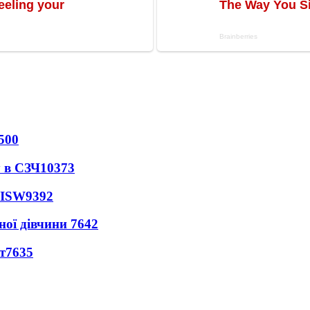
500
 в СЗЧ
10373
 ISW
9392
ної дівчини
7642
т
7635