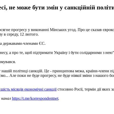
і, не може бути змін у санкційній політи
осягне прогресу у виконанні Мінських угод. Про це сказав євроко
 в середу, 12 лютого.
ма державами-членами ЄС.
несу, а про те, щоб підтримати Україну і бути солідарними з нею",
имувався.
 нашій політиці санкцій. Це - принципова межа, країни-члени під
аємо... Але поки не буде прогресу, не буде ніякої зміни з нашого 
ість місяців економічні санкції
стосовно Росії, термін дії яких з
ш канал
https://t.me/korrespondentnet
.