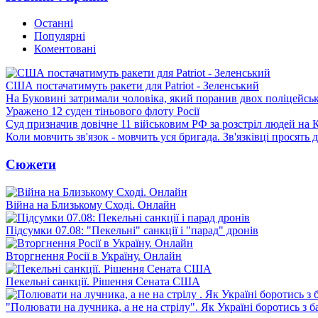
Останні
Популярні
Коментовані
США постачатимуть ракети для Patriot - Зеленський
На Буковині затримали чоловіка, який поранив двох поліцейсь
Уражено 12 суден тіньового флоту Росії
Суд призначив довічне 11 військовим РФ за розстріл людей на 
Коли мовчить зв'язок - мовчить уся бригада. Зв'язківці просять
Сюжети
Війна на Близькому Сході. Онлайн
Підсумки 07.08: "Пекельні" санкції і "парад" дронів
Вторгнення Росії в Україну. Онлайн
Пекельні санкції. Рішення Сената США
"Полювати на лучника, а не на стрілу". Як Україні боротись з 