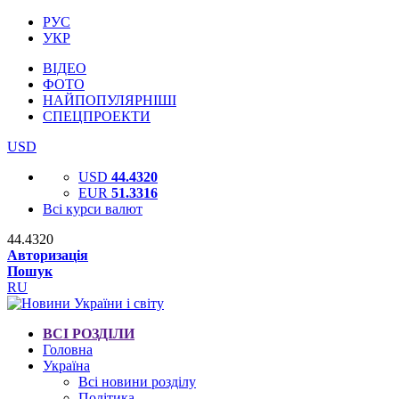
РУС
УКР
ВІДЕО
ФОТО
НАЙПОПУЛЯРНІШІ
СПЕЦПРОЕКТИ
USD
USD
44.4320
EUR
51.3316
Всі курси валют
44.4320
Авторизація
Пошук
RU
ВСІ РОЗДІЛИ
Головна
Україна
Всі новини розділу
Політика