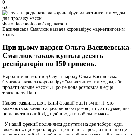
0
625
Фото: facebook.com/sluganarodu
Василевська-Смаглюк назвала коронавірус маркетинговим
ходом
При цьому нардеп Ольга Василевська-
Смаглюк також купила десять
респіраторів по 150 гривень.
Народний депутат від Слуги народу Ольга Василевська-
Смаглюк назвала коронавірус "маркетинговим ходом, аби
продати більше масок". Про це вона розповіла в ефірі
телеканалу Наш.
Нардеп заявила, що в їхній фракції є дві групи: ті, хто
вважають коронавірус реальною загрозою, і ті, хто думає, що
це маркетинговий хід, щоб продати побільше масок.
"У нашій фракції поділилися депутати на два табори: одні
вважають, що коронавірус - це дійсно загроза, а інші - що це
маркетинговий хід, щоб продати побільше масок. Я належу до