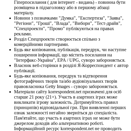
Гіперпосилання ( для інтернет - видань) - повинна бути
розміщена в підзаголовку або в першому абзаці
матеріалу.
Новини з позначками "Думка", "Експертиза", "Заява",
"Регіони", "Гроші", "Влада", "Вибори", "Тест-драйв",
"Спецпроекти", "Промо" публікуються на правах
реклами.
Розділ Спецпроекти створюється спільно з
комерційними партнерами.
Будь яке копіювання, публікація, передрук, чи наступне
поширення інформації, що містить посилання на
"Інтерфакс-Україна", EPA / UPG, суворо забороняється.
Власник веб-сторінки в розділі Я-Корреспондент є автор
публікації.
Будь-яке копіювання, передрук та відтворення
фотографічних творів та/або аудіовізуальних творів
правовласника Getty Images - суворо забороняється.
Матеріали сайту korrespondent.net призначені для осіб
старше 21 року (21+). Участь в азартних іграх може
викликати ігрову залежність. Дотримуйтесь правил
(принципів) відповідальної гри. При виявленні перших
ознак залежності негайно зверніться до спеціаліста.
Пам'ятайте, що участь в азартних іграх не може бути
джерелом доходів або альтернативою роботі.
Інформаційний ресурс korrespondent.net не проводить