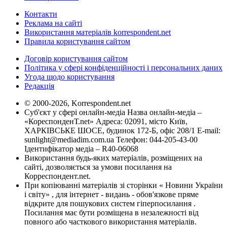
Контакти
Реклама на сайті
Використання матеріалів korrespondent.net
Правила користування сайтом
Договір користування сайтом
Політика у сфері конфіденційності і персональних даних
Угода щодо користування
Редакція
© 2000-2026, Korrespondent.net
Суб'єкт у сфері онлайн-медіа Назва онлайн-медіа –
«КореспонденТ.net» Адреса: 02091, місто Київ,
ХАРКІВСЬКЕ ШОСЕ, будинок 172-Б, офіс 208/1 E-mail:
sunlight@mediadim.com.ua
Телефон: 044-205-43-00
Ідентифікатор медіа – R40-06068
Використання будь-яких матеріалів, розміщених на
сайті, дозволяється за умови посилання на
Корреспондент.net.
При копіюванні матеріалів зі сторінки « Новини України
і світу» , для інтернет - видань - обов'язкове пряме
відкрите для пошукових систем гіперпосилання .
Посилання має бути розміщена в незалежності від
повного або часткового використання матеріалів.