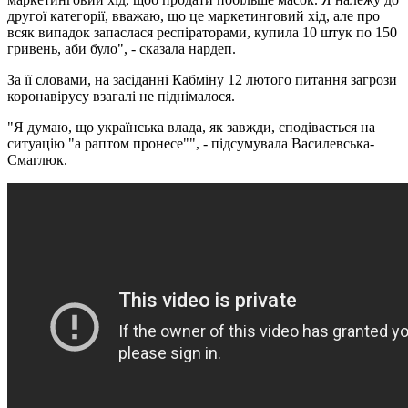
другої категорії, вважаю, що це маркетинговий хід, але про
всяк випадок запаслася респіраторами, купила 10 штук по 150
гривень, аби було", - сказала нардеп.
За її словами, на засіданні Кабміну 12 лютого питання загрози
коронавірусу взагалі не піднімалося.
"Я думаю, що українська влада, як завжди, сподівається на
ситуацію "а раптом пронесе"", - підсумувала Василевська-
Смаглюк.