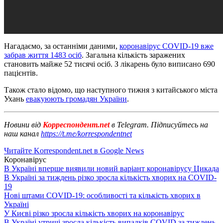
Нагадаємо, за останніми даними,
коронавірус СОVID-19 вже
забрав життя 1483 осіб
. Загальна кількість заражених
становить майже 52 тисячі осіб. З лікарень було виписано 690
пацієнтів.
Також стало відомо, що наступного тижня з китайського міста
Ухань
евакуюють громадян України
.
Новини від
Корреспондент.net
в Telegram. Підписуйтесь на
наш канал
https://t.me/korrespondentnet
Читайте Korrespondent.net в Google News
Коронавірус
В Україні вперше виявили новий варіант коронавірусу Цикада
В Україні за тиждень різко зросла кількість хворих на COVID-
19
Нові штами COVID-19: особливості та кількість хворих в
Україні
У Києві різко зросла кількість хворих на коронавірус
В Україні утричі зросла кількість випадків COVID за тиждень