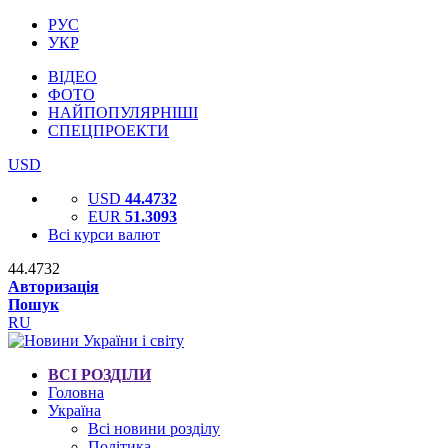
РУС
УКР
ВІДЕО
ФОТО
НАЙПОПУЛЯРНІШІ
СПЕЦПРОЕКТИ
USD
USD
44.4732
EUR
51.3093
Всі курси валют
44.4732
Авторизація
Пошук
RU
ВСІ РОЗДІЛИ
Головна
Україна
Всі новини розділу
Політика