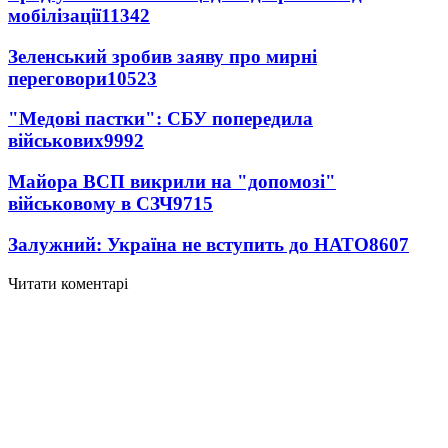
мобілізації
11342
Зеленський зробив заяву про мирні
переговори
10523
"Медові пастки": СБУ попередила
військових
9992
Майора ВСП викрили на "допомозі"
військовому в СЗЧ
9715
Залужний: Україна не вступить до НАТО
8607
Читати коментарі