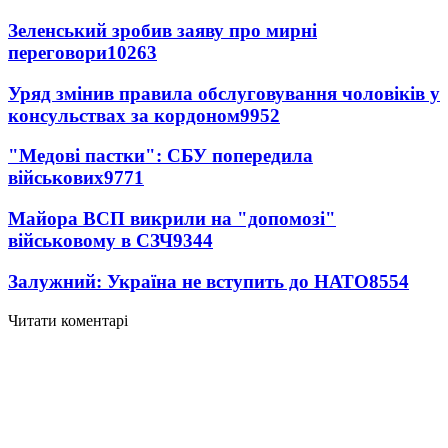
Зеленський зробив заяву про мирні
переговори
10263
Уряд змінив правила обслуговування чоловіків у
консульствах за кордоном
9952
"Медові пастки": СБУ попередила
військових
9771
Майора ВСП викрили на "допомозі"
військовому в СЗЧ
9344
Залужний: Україна не вступить до НАТО
8554
Читати коментарі