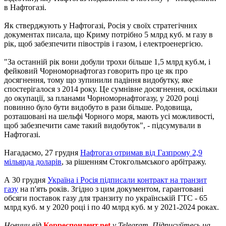
в Нафтогазі.
Як стверджують у Нафтогазі, Росія у своїх стратегічних
документах писала, що Криму потрібно 5 млрд куб. м газу в
рік, щоб забезпечити півострів і газом, і електроенергією.
"За останній рік вони добули трохи більше 1,5 млрд куб.м, і
фейковий Чорноморнафтогаз говорить про це як про
досягнення, тому що зупинили падіння видобутку, яке
спостерігалося з 2014 року. Це сумнівне досягнення, оскільки
до окупації, за планами Чорноморнафтогазу, у 2020 році
повинно було бути видобуто в рази більше. Родовища,
розташовані на шельфі Чорного моря, мають усі можливості,
щоб забезпечити саме такий видобуток", - підсумували в
Нафтогазі.
Нагадаємо, 27 грудня
Нафтогаз отримав від Газпрому 2,9
мільярда доларів
, за рішенням Стокгольмського арбітражу.
А 30 грудня
Україна і Росія підписали контракт на транзит
газу
на п'ять років. Згідно з цим документом, гарантовані
обсяги поставок газу для транзиту по українській ГТС - 65
млрд куб. м у 2020 році і по 40 млрд куб. м у 2021-2024 роках.
Новини від
Корреспондент.net
у Telegram. Підписуйтесь на