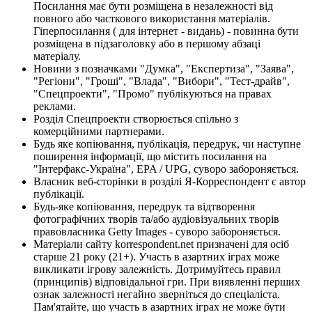
Посилання має бути розміщена в незалежності від
повного або часткового використання матеріалів.
Гіперпосилання ( для інтернет - видань) - повинна бути
розміщена в підзаголовку або в першому абзаці
матеріалу.
Новини з позначками "Думка", "Експертиза", "Заява",
"Регіони", "Гроші", "Влада", "Вибори", "Тест-драйв",
"Спецпроекти", "Промо" публікуються на правах
реклами.
Розділ Спецпроекти створюється спільно з
комерційними партнерами.
Будь яке копіювання, публікація, передрук, чи наступне
поширення інформації, що містить посилання на
"Інтерфакс-Україна", EPA / UPG, суворо забороняється.
Власник веб-сторінки в розділі Я-Корреспондент є автор
публікації.
Будь-яке копіювання, передрук та відтворення
фотографічних творів та/або аудіовізуальних творів
правовласника Getty Images - суворо забороняється.
Матеріали сайту korrespondent.net призначені для осіб
старше 21 року (21+). Участь в азартних іграх може
викликати ігрову залежність. Дотримуйтесь правил
(принципів) відповідальної гри. При виявленні перших
ознак залежності негайно зверніться до спеціаліста.
Пам'ятайте, що участь в азартних іграх не може бути