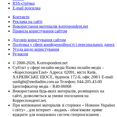
RSS-стрічки
E-mail розсилка
Контакти
Реклама на сайті
Використання матеріалів korrespondent.net
Правила користування сайтом
Договір користування сайтом
Політика у сфері конфіденційності і персональних даних
Угода щодо користування
Редакція
© 2000-2026, Korrespondent.net
Суб'єкт у сфері онлайн-медіа Назва онлайн-медіа –
«КореспонденТ.net» Адреса: 02091, місто Київ,
ХАРКІВСЬКЕ ШОСЕ, будинок 172-Б, офіс 208/1 E-mail:
sunlight@mediadim.com.ua
Телефон: 044-205-43-00
Ідентифікатор медіа – R40-06068
Використання будь-яких матеріалів, розміщених на
сайті, дозволяється за умови посилання на
Корреспондент.net.
При копіюванні матеріалів зі сторінки « Новини України
і світу» , для інтернет - видань - обов'язкове пряме
відкрите для пошукових систем гіперпосилання .