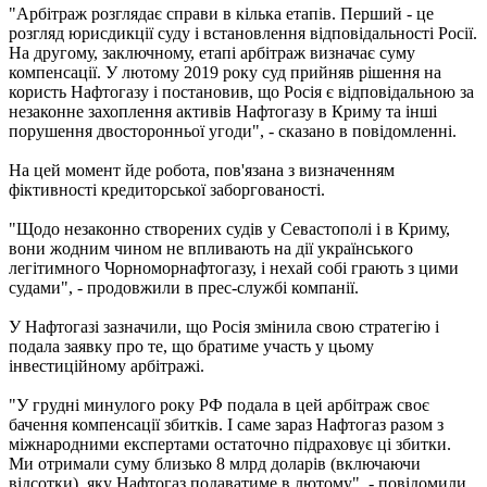
"Арбітраж розглядає справи в кілька етапів. Перший - це
розгляд юрисдикції суду і встановлення відповідальності Росії.
На другому, заключному, етапі арбітраж визначає суму
компенсації. У лютому 2019 року суд прийняв рішення на
користь Нафтогазу і постановив, що Росія є відповідальною за
незаконне захоплення активів Нафтогазу в Криму та інші
порушення двосторонньої угоди", - сказано в повідомленні.
На цей момент йде робота, пов'язана з визначенням
фіктивності кредиторської заборгованості.
"Щодо незаконно створених судів у Севастополі і в Криму,
вони жодним чином не впливають на дії українського
легітимного Чорноморнафтогазу, і нехай собі грають з цими
судами", - продовжили в прес-службі компанії.
У Нафтогазі зазначили, що Росія змінила свою стратегію і
подала заявку про те, що братиме участь у цьому
інвестиційному арбітражі.
"У грудні минулого року РФ подала в цей арбітраж своє
бачення компенсації збитків. І саме зараз Нафтогаз разом з
міжнародними експертами остаточно підраховує ці збитки.
Ми отримали суму близько 8 млрд доларів (включаючи
відсотки), яку Нафтогаз подаватиме в лютому", - повідомили