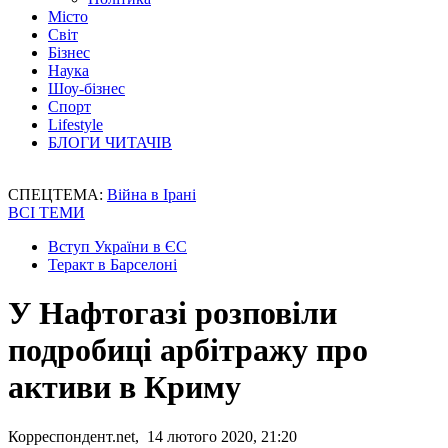
Місто
Світ
Бізнес
Наука
Шоу-бізнес
Спорт
Lifestyle
БЛОГИ ЧИТАЧІВ
СПЕЦТЕМА:
Війна в Ірані
ВСІ ТЕМИ
Вступ України в ЄС
Теракт в Барселоні
У Нафтогазі розповіли
подробиці арбітражу про
активи в Криму
Корреспондент.net, 14 лютого 2020, 21:20