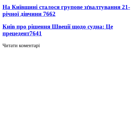
На Київщині сталося групове зґвалтування 21-
річної дівчини
7662
Київ про рішення Швеції щодо судна: Це
прецедент
7641
Читати коментарі