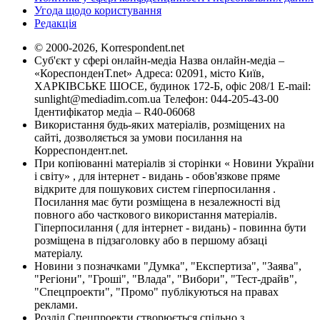
Угода щодо користування
Редакція
© 2000-2026, Korrespondent.net
Суб'єкт у сфері онлайн-медіа Назва онлайн-медіа –
«КореспонденТ.net» Адреса: 02091, місто Київ,
ХАРКІВСЬКЕ ШОСЕ, будинок 172-Б, офіс 208/1 E-mail:
sunlight@mediadim.com.ua
Телефон: 044-205-43-00
Ідентифікатор медіа – R40-06068
Використання будь-яких матеріалів, розміщених на
сайті, дозволяється за умови посилання на
Корреспондент.net.
При копіюванні матеріалів зі сторінки « Новини України
і світу» , для інтернет - видань - обов'язкове пряме
відкрите для пошукових систем гіперпосилання .
Посилання має бути розміщена в незалежності від
повного або часткового використання матеріалів.
Гіперпосилання ( для інтернет - видань) - повинна бути
розміщена в підзаголовку або в першому абзаці
матеріалу.
Новини з позначками "Думка", "Експертиза", "Заява",
"Регіони", "Гроші", "Влада", "Вибори", "Тест-драйв",
"Спецпроекти", "Промо" публікуються на правах
реклами.
Розділ Спецпроекти створюється спільно з