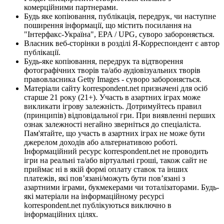
комерційними партнерами.
Будь яке копіювання, публікація, передрук, чи наступне
поширення інформації, що містить посилання на
"Інтерфакс-Україна", EPA / UPG, суворо забороняється.
Власник веб-сторінки в розділі Я-Корреспондент є автор
публікації.
Будь-яке копіювання, передрук та відтворення
фотографічних творів та/або аудіовізуальних творів
правовласника Getty Images - суворо забороняється.
Матеріали сайту korrespondent.net призначені для осіб
старше 21 року (21+). Участь в азартних іграх може
викликати ігрову залежність. Дотримуйтесь правил
(принципів) відповідальної гри. При виявленні перших
ознак залежності негайно зверніться до спеціаліста.
Пам'ятайте, що участь в азартних іграх не може бути
джерелом доходів або альтернативою роботі.
Інформаційний ресурс korrespondent.net не проводить
ігри на реальні та/або віртуальні гроші, також сайт не
приймає ні в якій формі оплату ставок та інших
платежів, які пов’язані/можуть бути пов’язані з
азартними іграми, букмекерами чи тоталізаторами. Будь-
які матеріали на інформаційному ресурсі
korrespondent.net публікуються виключно в
інформаційних цілях.