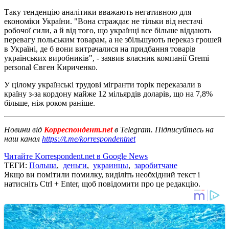
Таку тенденцію аналітики вважають негативною для
економіки України. "Вона страждає не тільки від нестачі
робочої сили, а й від того, що українці все більше віддають
перевагу польським товарам, а не збільшують переказ грошей
в Україні, де б вони витрачалися на придбання товарів
українських виробників", - заявив власник компанії Gremi
personal Євген Кириченко.
У цілому українські трудові мігранти торік переказали в
країну з-за кордону майже 12 мільярдів доларів, що на 7,8%
більше, ніж роком раніше.
Новини від
Корреспондент.net
в Telegram. Підписуйтесь на
наш канал
https://t.me/korrespondentnet
Читайте Korrespondent.net в Google News
ТЕГИ:
Польша
,
деньги
,
украинцы
,
заробитчане
Якщо ви помітили помилку, виділіть необхідний текст і
натисніть Ctrl + Enter, щоб повідомити про це редакцію.