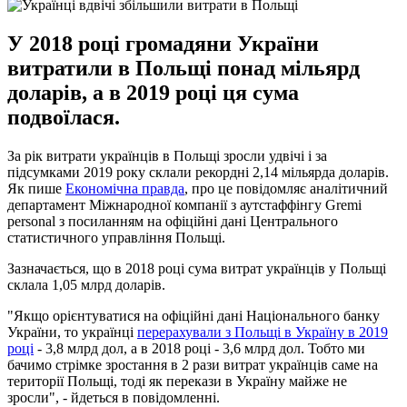
У 2018 році громадяни України
витратили в Польщі понад мільярд
доларів, а в 2019 році ця сума
подвоїлася.
За рік витрати українців в Польщі зросли удвічі і за
підсумками 2019 року склали рекордні 2,14 мільярда доларів.
Як пише
Економічна правда
, про це повідомляє аналітичний
департамент Міжнародної компанії з аутстаффінгу Gremi
personal з посиланням на офіційні дані Центрального
статистичного управління Польщі.
Зазначається, що в 2018 році сума витрат українців у Польщі
склала 1,05 млрд доларів.
"Якщо орієнтуватися на офіційні дані Національного банку
України, то українці
перерахували з Польщі в Україну в 2019
році
- 3,8 млрд дол, а в 2018 році - 3,6 млрд дол. Тобто ми
бачимо стрімке зростання в 2 рази витрат українців саме на
території Польщі, тоді як перекази в Україну майже не
зросли", - йдеться в повідомленні.