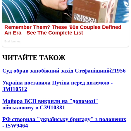
ЧИТАЙТЕ ТАКОЖ
Суд обрав запобіжний захід Стефанішиній
21956
Україна поставила Путіна перед дилемою -
ЗМІ
10512
Майора ВСП викрили на "допомозі"
військовому в СЗЧ
10381
РФ створила "українську бригаду" з полонених
- ISW
9464