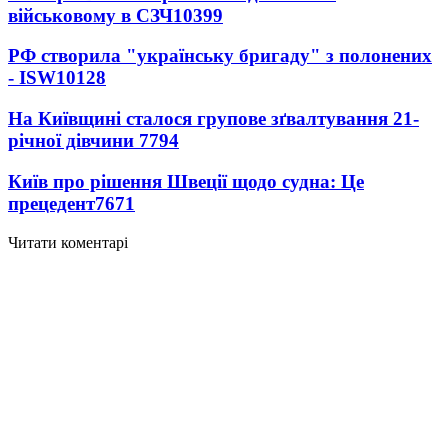
військовому в СЗЧ
10399
РФ створила "українську бригаду" з полонених
- ISW
10128
На Київщині сталося групове зґвалтування 21-
річної дівчини
7794
Київ про рішення Швеції щодо судна: Це
прецедент
7671
Читати коментарі