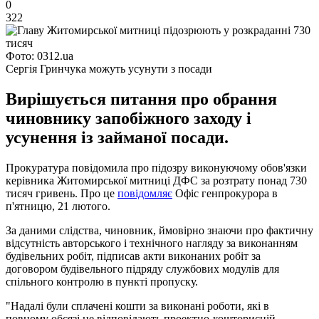
0
322
Фото: 0312.ua
Сергія Гринчука можуть усунути з посади
Вирішується питання про обрання
чиновнику запобіжного заходу і
усунення із займаної посади.
Прокуратура повідомила про підозру виконуючому обов'язки
керівника Житомирської митниці ДФС за розтрату понад 730
тисяч гривень. Про це
повідомляє
Офіс генпрокурора в
п'ятницю, 21 лютого.
За даними слідства, чиновник, ймовірно знаючи про фактичну
відсутність авторського і технічного нагляду за виконанням
будівельних робіт, підписав акти виконаних робіт за
договором будівельного підряду службових модулів для
спільного контролю в пункті пропуску.
"Надалі були сплачені кошти за виконані роботи, які в
повному обсязі не відповідають проектно-кошторисній