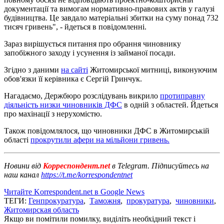
документації та вимогам нормативно-правових актів у галузі
будівництва. Це завдало матеріальні збитки на суму понад 732
тисяч гривень", - йдеться в повідомленні.
Зараз вирішується питання про обрання чиновнику
запобіжного заходу і усунення із займаної посади.
Згідно з даними
на сайті
Житомирської митниці, виконуючим
обов'язки її керівника є Сергій Гринчук.
Нагадаємо, Держбюро розслідувань викрило
протиправну
діяльність низки чиновників ДФС
в одній з областей. Йдеться
про махінації з нерухомістю.
Також повідомлялося, що чиновники ДФС в Житомирській
області
прокрутили афери на мільйони гривень.
Новини від
Корреспондент.net
в Telegram. Підписуйтесь на
наш канал
https://t.me/korrespondentnet
Читайте Korrespondent.net в Google News
ТЕГИ:
Генпрокуратура
,
Таможня
,
прокуратура
,
чиновники
,
Житомирская область
Якщо ви помітили помилку, виділіть необхідний текст і