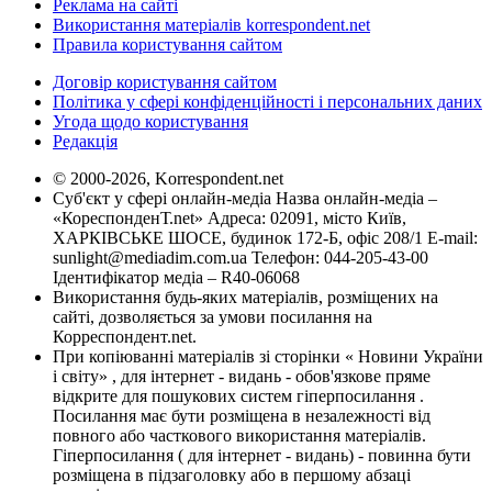
Реклама на сайті
Використання матеріалів korrespondent.net
Правила користування сайтом
Договір користування сайтом
Політика у сфері конфіденційності і персональних даних
Угода щодо користування
Редакція
© 2000-2026, Korrespondent.net
Суб'єкт у сфері онлайн-медіа Назва онлайн-медіа –
«КореспонденТ.net» Адреса: 02091, місто Київ,
ХАРКІВСЬКЕ ШОСЕ, будинок 172-Б, офіс 208/1 E-mail:
sunlight@mediadim.com.ua
Телефон: 044-205-43-00
Ідентифікатор медіа – R40-06068
Використання будь-яких матеріалів, розміщених на
сайті, дозволяється за умови посилання на
Корреспондент.net.
При копіюванні матеріалів зі сторінки « Новини України
і світу» , для інтернет - видань - обов'язкове пряме
відкрите для пошукових систем гіперпосилання .
Посилання має бути розміщена в незалежності від
повного або часткового використання матеріалів.
Гіперпосилання ( для інтернет - видань) - повинна бути
розміщена в підзаголовку або в першому абзаці