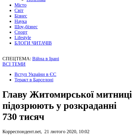
Місто
Світ
Бізнес
Наука
Шоу-бізнес
Спорт
Lifestyle
БЛОГИ ЧИТАЧІВ
СПЕЦТЕМА:
Війна в Ірані
ВСІ ТЕМИ
Вступ України в ЄС
Теракт в Барселоні
Главу Житомирської митниці
підозрюють у розкраданні
730 тисяч
Корреспондент.net, 21 лютого 2020, 10:02