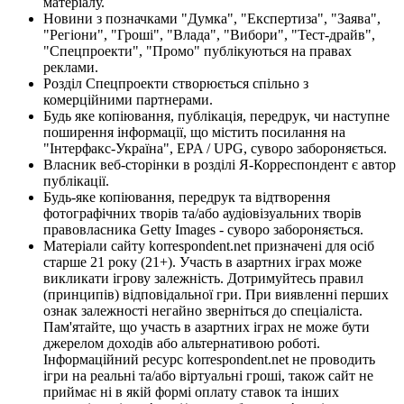
матеріалу.
Новини з позначками "Думка", "Експертиза", "Заява",
"Регіони", "Гроші", "Влада", "Вибори", "Тест-драйв",
"Спецпроекти", "Промо" публікуються на правах
реклами.
Розділ Спецпроекти створюється спільно з
комерційними партнерами.
Будь яке копіювання, публікація, передрук, чи наступне
поширення інформації, що містить посилання на
"Інтерфакс-Україна", EPA / UPG, суворо забороняється.
Власник веб-сторінки в розділі Я-Корреспондент є автор
публікації.
Будь-яке копіювання, передрук та відтворення
фотографічних творів та/або аудіовізуальних творів
правовласника Getty Images - суворо забороняється.
Матеріали сайту korrespondent.net призначені для осіб
старше 21 року (21+). Участь в азартних іграх може
викликати ігрову залежність. Дотримуйтесь правил
(принципів) відповідальної гри. При виявленні перших
ознак залежності негайно зверніться до спеціаліста.
Пам'ятайте, що участь в азартних іграх не може бути
джерелом доходів або альтернативою роботі.
Інформаційний ресурс korrespondent.net не проводить
ігри на реальні та/або віртуальні гроші, також сайт не
приймає ні в якій формі оплату ставок та інших