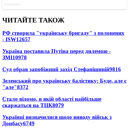
ЧИТАЙТЕ ТАКОЖ
РФ створила "українську бригаду" з полонених
- ISW
12657
Україна поставила Путіна перед дилемою -
ЗМІ
10978
Суд обрав запобіжний захід Стефанішиній
9816
Зеленський про українську балістику: Буде, але є
"але"
8372
Стало відомо, в якій області найбільше
скаржаться на ТЦК
8079
Українці визначилися щодо виводу військ з
Донбасу
6749