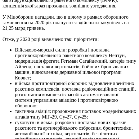
багатофункціонального ракетного комплексу (БФРК),
концепція якої зараз проходить зовнішнє узгодження.
У Міноборони нагадали, що в цілому в рамках оборонного
замовлення на 2020 рік планується здійснити закупівель на
21,25 млрд гривень.
Отже, у 2020 році визначено такі пріоритети:
Військово-морські сили: розробка і поставка
противокорабельного ракетного комплексу Нептун,
модернізація фрегата Гетьман Сагайдачний, катерів типу
Айленд, поставки вертольотів, бойових броньованих
машин, відновлення державної цільової програми
Корвет;
війська протиповітряної оборони: відновлення зенітних
ракетних комплексів, поставка радіолокаційних станцій,
розгортання комплексів засобів автоматизованої
системи управління авіацією і протиповітряною
обороною;
тактична авіація: продовження поставок модернізованих
літаків типу МіГ-29, Су-27, Су-25;
сухопутні війська: розробка і поставка нових зразків
ракетного та артилерійського озброєння, бронетехніки,
автомобільної техніки, вертольотів, безпілотних