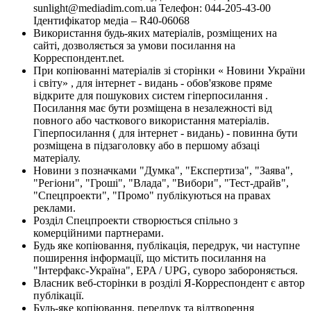
sunlight@mediadim.com.ua
Телефон: 044-205-43-00
Ідентифікатор медіа – R40-06068
Використання будь-яких матеріалів, розміщених на
сайті, дозволяється за умови посилання на
Корреспондент.net.
При копіюванні матеріалів зі сторінки « Новини України
і світу» , для інтернет - видань - обов'язкове пряме
відкрите для пошукових систем гіперпосилання .
Посилання має бути розміщена в незалежності від
повного або часткового використання матеріалів.
Гіперпосилання ( для інтернет - видань) - повинна бути
розміщена в підзаголовку або в першому абзаці
матеріалу.
Новини з позначками "Думка", "Експертиза", "Заява",
"Регіони", "Гроші", "Влада", "Вибори", "Тест-драйв",
"Спецпроекти", "Промо" публікуються на правах
реклами.
Розділ Спецпроекти створюється спільно з
комерційними партнерами.
Будь яке копіювання, публікація, передрук, чи наступне
поширення інформації, що містить посилання на
"Інтерфакс-Україна", EPA / UPG, суворо забороняється.
Власник веб-сторінки в розділі Я-Корреспондент є автор
публікації.
Будь-яке копіювання, передрук та відтворення