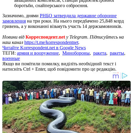
авіаційних комплексів, станцій радіоелектронної
боротьби, снайперського озброєння.
Зазначимо, днями
РНБО затвердила державне оборонне
замовлення
на три роки. На нього передбачено 25,848 млрд
гривень, а у виконанні візьмуть участь 14 держзамовників.
Новини від
Корреспондент.net
у Telegram. Підписуйтесь на
наш канал
https://t.me/korrespondentnet
.
Читайте Korrespondent.net в Google News
ТЕГИ:
армия и вооружение
,
Минобороны
,
ракета
,
ракеты
,
военные
Якщо ви помітили помилку, виділіть необхідний текст і
натисніть Ctrl + Enter, щоб повідомити про це редакцію.