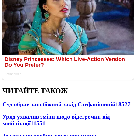
ЧИТАЙТЕ ТАКОЖ
Суд обрав запобіжний захід Стефанішиній
18527
Уряд ухвалив зміни щодо відстрочки від
мобілізації
11551
Зеленський зробив заяву про мирні