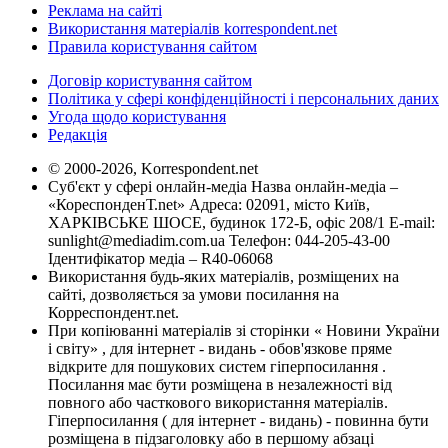
Реклама на сайті
Використання матеріалів korrespondent.net
Правила користування сайтом
Договір користування сайтом
Політика у сфері конфіденційності і персональних даних
Угода щодо користування
Редакція
© 2000-2026, Korrespondent.net
Суб'єкт у сфері онлайн-медіа Назва онлайн-медіа –
«КореспонденТ.net» Адреса: 02091, місто Київ,
ХАРКІВСЬКЕ ШОСЕ, будинок 172-Б, офіс 208/1 E-mail:
sunlight@mediadim.com.ua
Телефон: 044-205-43-00
Ідентифікатор медіа – R40-06068
Використання будь-яких матеріалів, розміщених на
сайті, дозволяється за умови посилання на
Корреспондент.net.
При копіюванні матеріалів зі сторінки « Новини України
і світу» , для інтернет - видань - обов'язкове пряме
відкрите для пошукових систем гіперпосилання .
Посилання має бути розміщена в незалежності від
повного або часткового використання матеріалів.
Гіперпосилання ( для інтернет - видань) - повинна бути
розміщена в підзаголовку або в першому абзаці