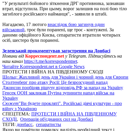
"У результаті бойового зіткнення ДРГ противника, зазнавши
втрат, відступила. При цьому, ворог залишив на полі бою тіло
загиблого російського найманця", - заявили в штабі.
Нагадаємо, 17 лютого
внаслідок бою загинув один
військовий
, троє були поранені, ще троє - контужені. За
даними офіційного Києва, сепаратисти втратили чотирьох
осіб, шестеро були поранені.
Зеленський прокоментував загострення на Донбасі
Новини від
Корреспондент.net
у Telegram. Підписуйтесь на
наш канал
https://t.me/korrespondentnet
.
Читайте Korrespondent.net в Google News
ПРОТЕСТИ І ВІЙНА НА ПІВДЕННОМУ СХОДІ
Шольц: Жахливий день для України і чорний день для Європи
Столтенберг про атаку Росії: Це безрозсудний напад
Джонсон пообіцяв рішучу відповідь РФ за напад на Україну
Генсек ООН закликав Путіна зупинити напад військ на
Україну
Сюжет
"Ви будете прокляті". Російські діячі культури - про
війну з Україною
СПЕЦТЕМА:
ПРОТЕСТИ І ВІЙНА НА ПІВДЕННОМУ
СХОДІ
,
Операція об'єднаних сил на Донбасі
ТЕГИ:
донбасс
,
сепаратисты
Якщо ви помітили помилку, виділіть необхідний текст і