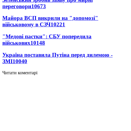
переговори
10673
Майора ВСП викрили на "допомозі"
військовому в СЗЧ
10221
"Медові пастки": СБУ попередила
військових
10148
Україна поставила Путіна перед дилемою -
ЗМІ
10040
Читати коментарі