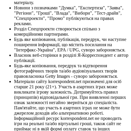
матеріалу.
Новини з позначками "Думка", "Експертиза", "Заява",
"Регіони", "Гроші", "Влада", "Вибори", "Тест-драйв",
"Спецпроекти", "Промо" публікуються на правах
реклами.
Розділ Спецпроекти створюється спільно з
комерційними партнерами.
Будь яке копіювання, публікація, передрук, чи наступне
поширення інформації, що містить посилання на
"Інтерфакс-Україна", EPA / UPG, суворо забороняється.
Власник веб-сторінки в розділі Я-Корреспондент є автор
публікації.
Будь-яке копіювання, передрук та відтворення
фотографічних творів та/або аудіовізуальних творів
правовласника Getty Images - суворо забороняється.
Матеріали сайту korrespondent.net призначені для осіб
старше 21 року (21+). Участь в азартних іграх може
викликати ігрову залежність. Дотримуйтесь правил
(принципів) відповідальної гри. При виявленні перших
ознак залежності негайно зверніться до спеціаліста.
Пам'ятайте, що участь в азартних іграх не може бути
джерелом доходів або альтернативою роботі.
Інформаційний ресурс korrespondent.net не проводить
ігри на реальні та/або віртуальні гроші, також сайт не
приймає ні в якій формі оплату ставок та інших