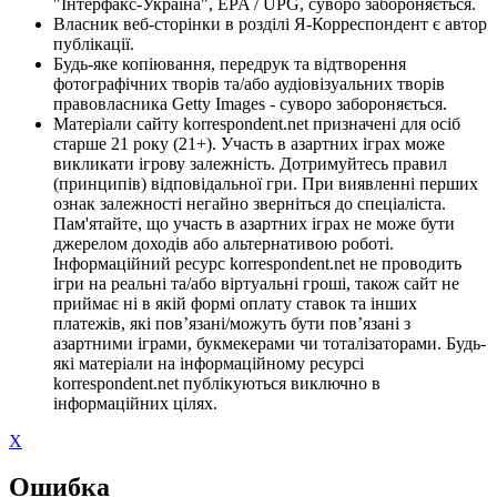
"Інтерфакс-Україна", EPA / UPG, суворо забороняється.
Власник веб-сторінки в розділі Я-Корреспондент є автор
публікації.
Будь-яке копіювання, передрук та відтворення
фотографічних творів та/або аудіовізуальних творів
правовласника Getty Images - суворо забороняється.
Матеріали сайту korrespondent.net призначені для осіб
старше 21 року (21+). Участь в азартних іграх може
викликати ігрову залежність. Дотримуйтесь правил
(принципів) відповідальної гри. При виявленні перших
ознак залежності негайно зверніться до спеціаліста.
Пам'ятайте, що участь в азартних іграх не може бути
джерелом доходів або альтернативою роботі.
Інформаційний ресурс korrespondent.net не проводить
ігри на реальні та/або віртуальні гроші, також сайт не
приймає ні в якій формі оплату ставок та інших
платежів, які пов’язані/можуть бути пов’язані з
азартними іграми, букмекерами чи тоталізаторами. Будь-
які матеріали на інформаційному ресурсі
korrespondent.net публікуються виключно в
інформаційних цілях.
X
Ошибка