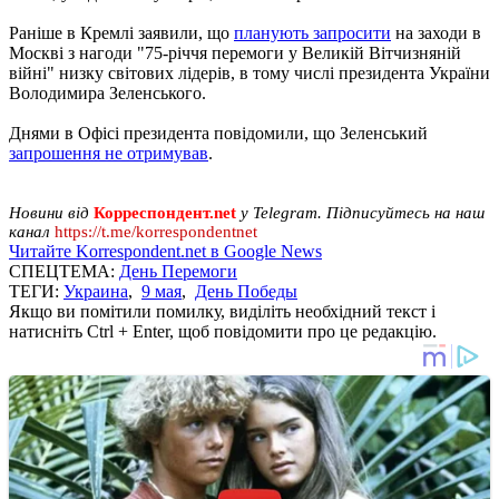
Раніше в Кремлі заявили, що
планують запросити
на заходи в
Москві з нагоди "75-річчя перемоги у Великій Вітчизняній
війні" низку світових лідерів, в тому числі президента України
Володимира Зеленського.
Днями в Офісі президента повідомили, що Зеленський
запрошення не отримував
.
Новини від
Корреспондент.net
у Telegram. Підписуйтесь на наш
канал
https://t.me/korrespondentnet
Читайте Korrespondent.net в Google News
СПЕЦТЕМА:
День Перемоги
ТЕГИ:
Украина
,
9 мая
,
День Победы
Якщо ви помітили помилку, виділіть необхідний текст і
натисніть Ctrl + Enter, щоб повідомити про це редакцію.