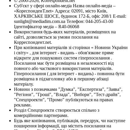
© 2000-2026, Korrespondent.net
Суб'єкт у сфері онлайн-медіа Назва онлайн-медіа –
«КореспонденТ.net» Адреса: 02091, місто Київ,
ХАРКІВСЬКЕ ШОСЕ, будинок 172-Б, офіс 208/1 E-mail:
sunlight@mediadim.com.ua
Телефон: 044-205-43-00
Ідентифікатор медіа – R40-06068
Використання будь-яких матеріалів, розміщених на
сайті, дозволяється за умови посилання на
Корреспондент.net.
При копіюванні матеріалів зі сторінки « Новини України
і світу» , для інтернет - видань - обов'язкове пряме
відкрите для пошукових систем гіперпосилання .
Посилання має бути розміщена в незалежності від
повного або часткового використання матеріалів.
Гіперпосилання ( для інтернет - видань) - повинна бути
розміщена в підзаголовку або в першому абзаці
матеріалу.
Новини з позначками "Думка", "Експертиза", "Заява",
"Регіони", "Гроші", "Влада", "Вибори", "Тест-драйв",
"Спецпроекти", "Промо" публікуються на правах
реклами.
Розділ Спецпроекти створюється спільно з
комерційними партнерами.
Будь яке копіювання, публікація, передрук, чи наступне
поширення інформації, що містить посилання на