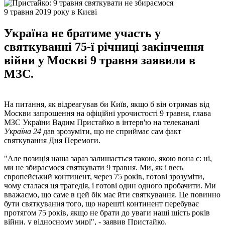
9 травня 2019 року в Києві
Україна не братиме участь у
святкуванні 75-ї річниці закінчення
війни у Москві 9 травня заявили в
МЗС.
На питання, як відреагував би Київ, якщо б він отримав від
Москви запрошення на офіційні урочистості 9 травня, глава
МЗС України Вадим Пристайко в інтерв'ю на телеканалі
Україна 24
дав зрозуміти, що не сприймає сам факт
святкування Дня Перемоги.
"Але позиція наша зараз залишається такою, якою вона є: ні,
ми не збираємося святкувати 9 травня. Ми, як і весь
європейський континент, через 75 років, готові зрозуміти,
чому сталася ця трагедія, і готові один одного пробачити. Ми
вважаємо, що саме в цей бік має йти святкування. Це повинно
бути святкування того, що нарешті континент перебуває
протягом 75 років, якщо не брати до уваги наші шість років
війни, у відносному мирі", - заявив Пристайко.