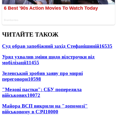
ЧИТАЙТЕ ТАКОЖ
Суд обрав запобіжний захід Стефанішиній
16535
Уряд ухвалив зміни щодо відстрочки від
мобілізації
11455
Зеленський зробив заяву про мирні
переговори
10598
"Медові пастки": СБУ попередила
військових
10072
Майора ВСП викрили на "допомозі"
військовому в СЗЧ
10000