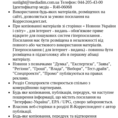
sunlight@mediadim.com.ua
Телефон: 044-205-43-00
Ідентифікатор медіа – R40-06068
Використання будь-яких матеріалів, розміщених на
сайті, дозволяється за умови посилання на
Корреспондент.net.
При копіюванні матеріалів зі сторінки « Новини України
і світу» , для інтернет - видань - обов'язкове пряме
відкрите для пошукових систем гіперпосилання .
Посилання має бути розміщена в незалежності від
повного або часткового використання матеріалів.
Гіперпосилання ( для інтернет - видань) - повинна бути
розміщена в підзаголовку або в першому абзаці
матеріалу.
Новини з позначками "Думка", "Експертиза", "Заява",
"Регіони", "Гроші", "Влада", "Вибори", "Тест-драйв",
"Спецпроекти", "Промо" публікуються на правах
реклами.
Розділ Спецпроекти створюється спільно з
комерційними партнерами.
Будь яке копіювання, публікація, передрук, чи наступне
поширення інформації, що містить посилання на
"Інтерфакс-Україна", EPA / UPG, суворо забороняється.
Власник веб-сторінки в розділі Я-Корреспондент є автор
публікації.
Будь-яке копіювання, передрук та відтворення