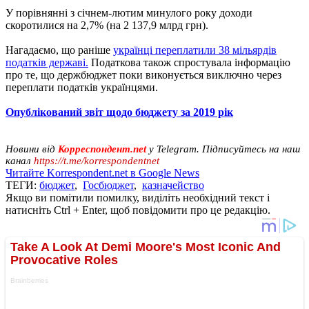
У порівнянні з січнем-лютим минулого року доходи
скоротилися на 2,7% (на 2 137,9 млрд грн).
Нагадаємо, що раніше
українці переплатили 38 мільярдів
податків державі.
Податкова також спростувала інформацію
про те, що держбюджет поки виконується виключно через
переплати податків українцями.
Опублікований звіт щодо бюджету за 2019 рік
Новини від
Корреспондент.net
у Telegram. Підписуйтесь на наш
канал
https://t.me/korrespondentnet
Читайте Korrespondent.net в Google News
ТЕГИ:
бюджет
,
Госбюджет
,
казначейство
Якщо ви помітили помилку, виділіть необхідний текст і
натисніть Ctrl + Enter, щоб повідомити про це редакцію.