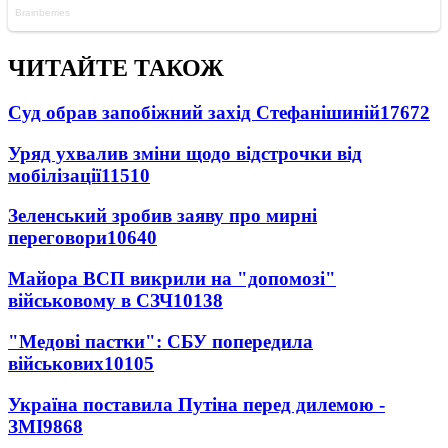
ЧИТАЙТЕ ТАКОЖ
Суд обрав запобіжний захід Стефанішиній
17672
Уряд ухвалив зміни щодо відстрочки від
мобілізації
11510
Зеленський зробив заяву про мирні
переговори
10640
Майора ВСП викрили на "допомозі"
військовому в СЗЧ
10138
"Медові пастки": СБУ попередила
військових
10105
Україна поставила Путіна перед дилемою -
ЗМІ
9868