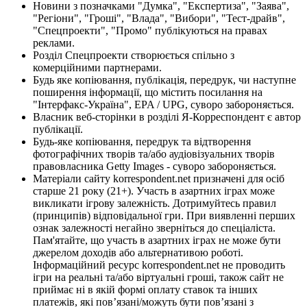
Новини з позначками "Думка", "Експертиза", "Заява",
"Регіони", "Гроші", "Влада", "Вибори", "Тест-драйв",
"Спецпроекти", "Промо" публікуються на правах
реклами.
Розділ Спецпроекти створюється спільно з
комерційними партнерами.
Будь яке копіювання, публікація, передрук, чи наступне
поширення інформації, що містить посилання на
"Інтерфакс-Україна", EPA / UPG, суворо забороняється.
Власник веб-сторінки в розділі Я-Корреспондент є автор
публікації.
Будь-яке копіювання, передрук та відтворення
фотографічних творів та/або аудіовізуальних творів
правовласника Getty Images - суворо забороняється.
Матеріали сайту korrespondent.net призначені для осіб
старше 21 року (21+). Участь в азартних іграх може
викликати ігрову залежність. Дотримуйтесь правил
(принципів) відповідальної гри. При виявленні перших
ознак залежності негайно зверніться до спеціаліста.
Пам'ятайте, що участь в азартних іграх не може бути
джерелом доходів або альтернативою роботі.
Інформаційний ресурс korrespondent.net не проводить
ігри на реальні та/або віртуальні гроші, також сайт не
приймає ні в якій формі оплату ставок та інших
платежів, які пов’язані/можуть бути пов’язані з