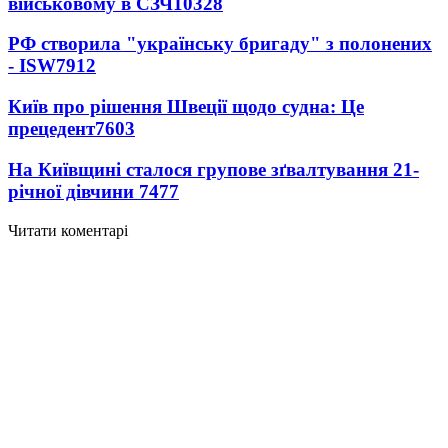
військовому в СЗЧ
10328
РФ створила "українську бригаду" з полонених
- ISW
7912
Київ про рішення Швеції щодо судна: Це
прецедент
7603
На Київщині сталося групове зґвалтування 21-
річної дівчини
7477
Читати коментарі