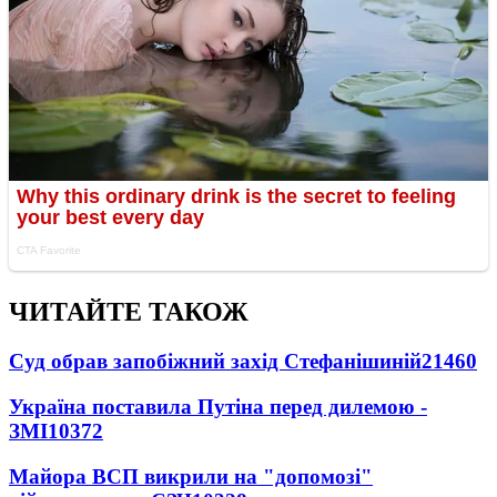
ЧИТАЙТЕ ТАКОЖ
Суд обрав запобіжний захід Стефанішиній
21460
Україна поставила Путіна перед дилемою -
ЗМІ
10372
Майора ВСП викрили на "допомозі"