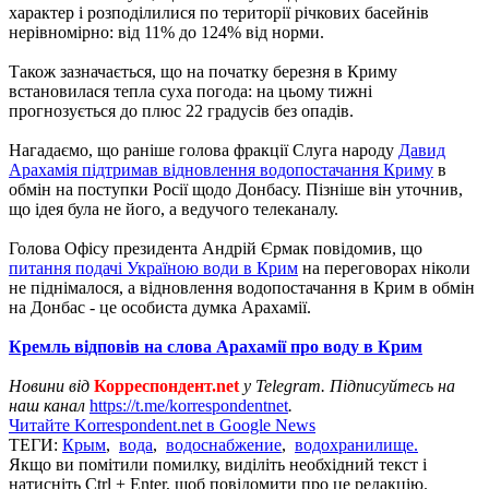
характер і розподілилися по території річкових басейнів
нерівномірно: від 11% до 124% від норми.
Також зазначається, що на початку березня в Криму
встановилася тепла суха погода: на цьому тижні
прогнозується до плюс 22 градусів без опадів.
Нагадаємо, що раніше голова фракції Слуга народу
Давид
Арахамія підтримав відновлення водопостачання Криму
в
обмін на поступки Росії щодо Донбасу. Пізніше він уточнив,
що ідея була не його, а ведучого телеканалу.
Голова Офісу президента Андрій Єрмак повідомив, що
питання подачі Україною води в Крим
на переговорах ніколи
не піднімалося, а відновлення водопостачання в Крим в обмін
на Донбас - це особиста думка Арахамії.
Кремль відповів на слова Арахамії про воду в Крим
Новини від
Корреспондент.net
у Telegram. Підписуйтесь на
наш канал
https://t.me/korrespondentnet
.
Читайте Korrespondent.net в Google News
ТЕГИ:
Крым
,
вода
,
водоснабжение
,
водохранилище.
Якщо ви помітили помилку, виділіть необхідний текст і
натисніть Ctrl + Enter, щоб повідомити про це редакцію.