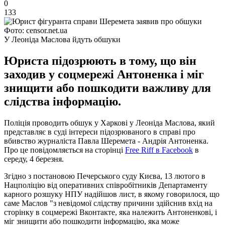
0
133
Фото: censor.net.ua
У Леоніда Маслова йдуть обшуки
Юриста підозрюють в тому, що він
заходив у соцмережі Антоненка і міг
знищити або пошкодити важливу для
слідства інформацію.
Поліція проводить обшук у Харкові у Леоніда Маслова, який
представляє в суді інтереси підозрюваного в справі про
вбивство журналіста Павла Шеремета - Андрія Антоненка.
Про це повідомляється на сторінці
Free Riff в Facebook
в
середу, 4 березня.
Згідно з постановою Печерського суду Києва, 13 лютого в
Нацполіцію від оперативних співробітників Департаменту
карного розшуку НПУ надійшов лист, в якому говорилося, що
саме Маслов "з невідомої слідству причини здійснив вхід на
сторінку в соцмережі Вконтакте, яка належить Антоненкові, і
міг знищити або пошкодити інформацію, яка може