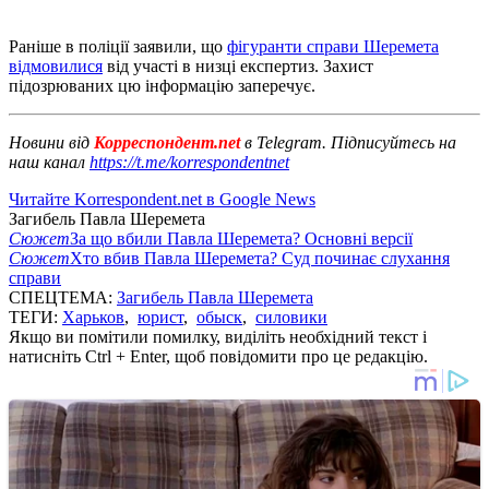
Раніше в поліції заявили, що
фігуранти справи Шеремета
відмовилися
від участі в низці експертиз. Захист
підозрюваних цю інформацію заперечує.
Новини від
Корреспондент.net
в Telegram. Підписуйтесь на
наш канал
https://t.me/korrespondentnet
Читайте Korrespondent.net в Google News
Загибель Павла Шеремета
Сюжет
За що вбили Павла Шеремета? Основні версії
Сюжет
Хто вбив Павла Шеремета? Суд починає слухання
справи
СПЕЦТЕМА:
Загибель Павла Шеремета
ТЕГИ:
Харьков
,
юрист
,
обыск
,
силовики
Якщо ви помітили помилку, виділіть необхідний текст і
натисніть Ctrl + Enter, щоб повідомити про це редакцію.