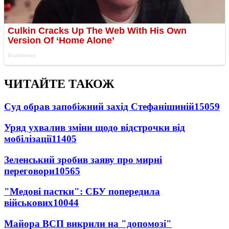
ЧИТАЙТЕ ТАКОЖ
Суд обрав запобіжний захід Стефанішиній
15059
Уряд ухвалив зміни щодо відстрочки від
мобілізації
11405
Зеленський зробив заяву про мирні
переговори
10565
"Медові пастки": СБУ попередила
військових
10044
Майора ВСП викрили на "допомозі"