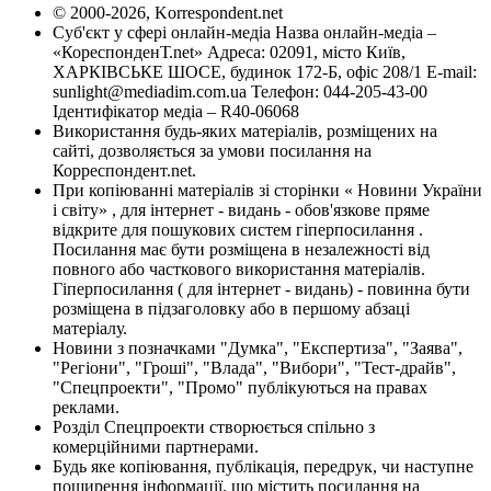
© 2000-2026, Korrespondent.net
Суб'єкт у сфері онлайн-медіа Назва онлайн-медіа –
«КореспонденТ.net» Адреса: 02091, місто Київ,
ХАРКІВСЬКЕ ШОСЕ, будинок 172-Б, офіс 208/1 E-mail:
sunlight@mediadim.com.ua
Телефон: 044-205-43-00
Ідентифікатор медіа – R40-06068
Використання будь-яких матеріалів, розміщених на
сайті, дозволяється за умови посилання на
Корреспондент.net.
При копіюванні матеріалів зі сторінки « Новини України
і світу» , для інтернет - видань - обов'язкове пряме
відкрите для пошукових систем гіперпосилання .
Посилання має бути розміщена в незалежності від
повного або часткового використання матеріалів.
Гіперпосилання ( для інтернет - видань) - повинна бути
розміщена в підзаголовку або в першому абзаці
матеріалу.
Новини з позначками "Думка", "Експертиза", "Заява",
"Регіони", "Гроші", "Влада", "Вибори", "Тест-драйв",
"Спецпроекти", "Промо" публікуються на правах
реклами.
Розділ Спецпроекти створюється спільно з
комерційними партнерами.
Будь яке копіювання, публікація, передрук, чи наступне
поширення інформації, що містить посилання на