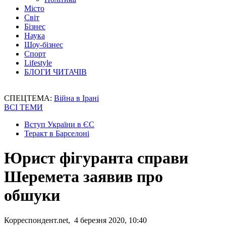
Місто
Світ
Бізнес
Наука
Шоу-бізнес
Спорт
Lifestyle
БЛОГИ ЧИТАЧІВ
СПЕЦТЕМА:
Війна в Ірані
ВСІ ТЕМИ
Вступ України в ЄС
Теракт в Барселоні
Юрист фігуранта справи
Шеремета заявив про
обшуки
Корреспондент.net, 4 березня 2020, 10:40