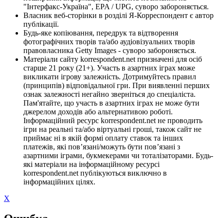
"Інтерфакс-Україна", EPA / UPG, суворо забороняється.
Власник веб-сторінки в розділі Я-Корреспондент є автор
публікації.
Будь-яке копіювання, передрук та відтворення
фотографічних творів та/або аудіовізуальних творів
правовласника Getty Images - суворо забороняється.
Матеріали сайту korrespondent.net призначені для осіб
старше 21 року (21+). Участь в азартних іграх може
викликати ігрову залежність. Дотримуйтесь правил
(принципів) відповідальної гри. При виявленні перших
ознак залежності негайно зверніться до спеціаліста.
Пам'ятайте, що участь в азартних іграх не може бути
джерелом доходів або альтернативою роботі.
Інформаційний ресурс korrespondent.net не проводить
ігри на реальні та/або віртуальні гроші, також сайт не
приймає ні в якій формі оплату ставок та інших
платежів, які пов’язані/можуть бути пов’язані з
азартними іграми, букмекерами чи тоталізаторами. Будь-
які матеріали на інформаційному ресурсі
korrespondent.net публікуються виключно в
інформаційних цілях.
X