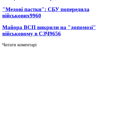
"Медові пастки": СБУ попередила
військових
9960
Майора ВСП викрили на "допомозі"
військовому в СЗЧ
9656
Читати коментарі