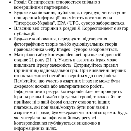
Розділ Спецпроекти створюється спільно з
комерційними партнерами.
Будь яке копіювання, публікація, передрук, чи наступне
поширення інформації, що містить посилання на
"Інтерфакс-Україна", EPA / UPG, суворо забороняється.
Власник веб-сторінки в розділі Я-Корреспондент є автор
публікації.
Будь-яке копіювання, передрук та відтворення
фотографічних творів та/або аудіовізуальних творів
правовласника Getty Images - суворо забороняється.
Матеріали сайту korrespondent.net призначені для осіб
старше 21 року (21+). Участь в азартних іграх може
викликати ігрову залежність. Дотримуйтесь правил
(принципів) відповідальної гри. При виявленні перших
ознак залежності негайно зверніться до спеціаліста.
Пам'ятайте, що участь в азартних іграх не може бути
джерелом доходів або альтернативою роботі.
Інформаційний ресурс korrespondent.net не проводить
ігри на реальні та/або віртуальні гроші, також сайт не
приймає ні в якій формі оплату ставок та інших
платежів, які пов’язані/можуть бути пов’язані з
азартними іграми, букмекерами чи тоталізаторами. Будь-
які матеріали на інформаційному ресурсі
korrespondent.net публікуються виключно в
інформаційних цілях.