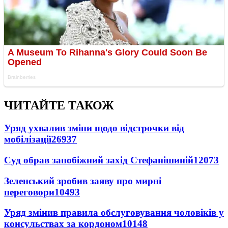
ЧИТАЙТЕ ТАКОЖ
Уряд ухвалив зміни щодо відстрочки від
мобілізації
26937
Суд обрав запобіжний захід Стефанішиній
12073
Зеленський зробив заяву про мирні
переговори
10493
Уряд змінив правила обслуговування чоловіків у
консульствах за кордоном
10148