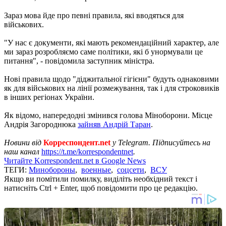
Зараз мова йде про певні правила, які вводяться для
військових.
"У нас є документи, які мають рекомендаційний характер, але
ми зараз розробляємо саме політики, які б унормували це
питання", - повідомила заступник міністра.
Нові правила щодо "діджитальної гігієни" будуть однаковими
як для військових на лінії розмежування, так і для строковиків
в інших регіонах України.
Як відомо, напередодні змінився голова Міноборони. Місце
Андрія Загороднюка
зайняв Андрій Таран
.
Новини від
Корреспондент.net
у Telegram. Підписуйтесь на
наш канал
https://t.me/korrespondentnet
.
Читайте Korrespondent.net в Google News
ТЕГИ:
Минобороны
,
военные
,
соцсети
,
ВСУ
Якщо ви помітили помилку, виділіть необхідний текст і
натисніть Ctrl + Enter, щоб повідомити про це редакцію.