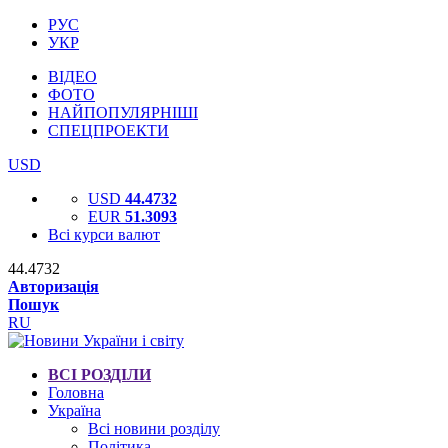
РУС
УКР
ВІДЕО
ФОТО
НАЙПОПУЛЯРНІШІ
СПЕЦПРОЕКТИ
USD
USD
44.4732
EUR
51.3093
Всі курси валют
44.4732
Авторизація
Пошук
RU
ВСІ РОЗДІЛИ
Головна
Україна
Всі новини розділу
Політика