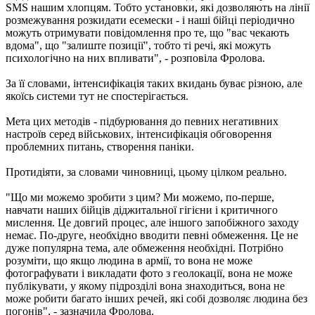
SMS нашим хлопцям. Тобто установки, які дозволяють на лінії
розмежування розкидати есемески - і наші бійці періодично
можуть отримувати повідомлення про те, що "вас чекають
вдома", що "залиште позиції", тобто ті речі, які можуть
психологічно на них впливати", - розповіла Фролова.
За її словами, інтенсифікація таких вкидань буває різною, але
якоїсь системи тут не спостерігається.
Мета цих методів - підбурювання до певних негативних
настроїв серед військових, інтенсифікація обговорення
проблемних питань, створення паніки.
Протидіяти, за словами чиновниці, цьому цілком реально.
"Що ми можемо зробити з цим? Ми можемо, по-перше,
навчати наших бійців діджитальної гігієни і критичного
мислення. Це довгий процес, але іншого запобіжного заходу
немає. По-друге, необхідно вводити певні обмеження. Це не
дуже популярна тема, але обмеження необхідні. Потрібно
розуміти, що якщо людина в армії, то вона не може
фотографувати і викладати фото з геолокації, вона не може
публікувати, у якому підрозділі вона знаходиться, вона не
може робити багато інших речей, які собі дозволяє людина без
погонів", - зазначила Фролова.