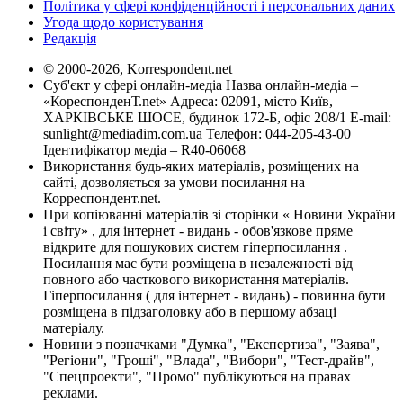
Політика у сфері конфіденційності і персональних даних
Угода щодо користування
Редакція
© 2000-2026, Korrespondent.net
Суб'єкт у сфері онлайн-медіа Назва онлайн-медіа –
«КореспонденТ.net» Адреса: 02091, місто Київ,
ХАРКІВСЬКЕ ШОСЕ, будинок 172-Б, офіс 208/1 E-mail:
sunlight@mediadim.com.ua
Телефон: 044-205-43-00
Ідентифікатор медіа – R40-06068
Використання будь-яких матеріалів, розміщених на
сайті, дозволяється за умови посилання на
Корреспондент.net.
При копіюванні матеріалів зі сторінки « Новини України
і світу» , для інтернет - видань - обов'язкове пряме
відкрите для пошукових систем гіперпосилання .
Посилання має бути розміщена в незалежності від
повного або часткового використання матеріалів.
Гіперпосилання ( для інтернет - видань) - повинна бути
розміщена в підзаголовку або в першому абзаці
матеріалу.
Новини з позначками "Думка", "Експертиза", "Заява",
"Регіони", "Гроші", "Влада", "Вибори", "Тест-драйв",
"Спецпроекти", "Промо" публікуються на правах
реклами.