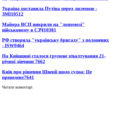
Україна поставила Путіна перед дилемою -
ЗМІ
10512
Майора ВСП викрили на "допомозі"
військовому в СЗЧ
10381
РФ створила "українську бригаду" з полонених
- ISW
9464
На Київщині сталося групове зґвалтування 21-
річної дівчини
7662
Київ про рішення Швеції щодо судна: Це
прецедент
7641
Читати коментарі