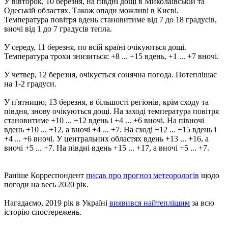
У вівторок, 10 березня, на півдні дощі в Миколаївській та
Одеській областях. Також опади можливі в Києві.
Температура повітря вдень становитиме від 7 до 18 градусів,
вночі від 1 до 7 градусів тепла.
У середу, 11 березня, по всій країні очікуються дощі.
Температура трохи знизиться: +8 ... +15 вдень, +1 ... +7 вночі.
У четвер, 12 березня, очікується сонячна погода. Потеплішає
на 1-2 градуси.
У п'ятницю, 13 березня, в більшості регіонів, крім сходу та
півдня, знову очікуються дощі. На заході температура повітря
становитиме +10 ... +12 вдень і +4 ... +6 вночі. На півночі
вдень +10 ... +12, а вночі +4 ... +7. На сході +12 ... +15 вдень і
+4 ... +6 вночі. У центральних областях вдень +13 ... +16, а
вночі +5 ... +7. На півдні вдень +15 ... +17, а вночі +5 ... +7.
Раніше Корреспондент
писав про прогноз метеорологів
щодо
погоди на весь 2020 рік.
Нагадаємо, 2019 рік в Україні
виявився найтеплішим
за всю
історію спостережень.