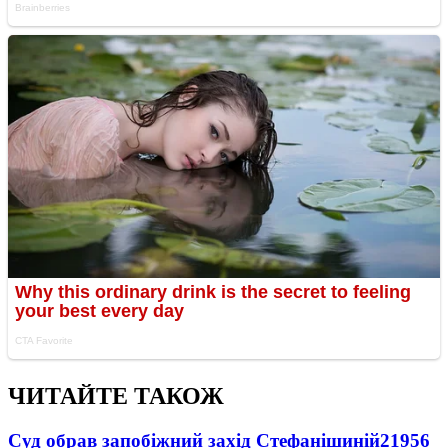
ЧИТАЙТЕ ТАКОЖ
Суд обрав запобіжний захід Стефанішиній
21956