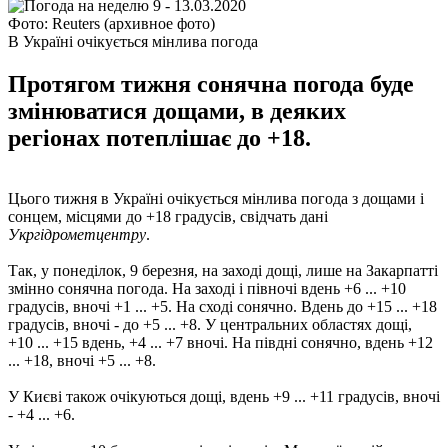
Фото: Reuters (архивное фото)
В Україні очікується мінлива погода
Протягом тижня сонячна погода буде
змінюватися дощами, в деяких
регіонах потеплішає до +18.
Цього тижня в Україні очікується мінлива погода з дощами і
сонцем, місцями до +18 градусів, свідчать дані
Укргідрометцентру
.
Так, у понеділок, 9 березня, на заході дощі, лише на Закарпатті
змінно сонячна погода. На заході і півночі вдень +6 ... +10
градусів, вночі +1 ... +5. На сході сонячно. Вдень до +15 ... +18
градусів, вночі - до +5 ... +8. У центральних областях дощі,
+10 ... +15 вдень, +4 ... +7 вночі. На півдні сонячно, вдень +12
... +18, вночі +5 ... +8.
У Києві також очікуються дощі, вдень +9 ... +11 градусів, вночі
- +4 ... +6.