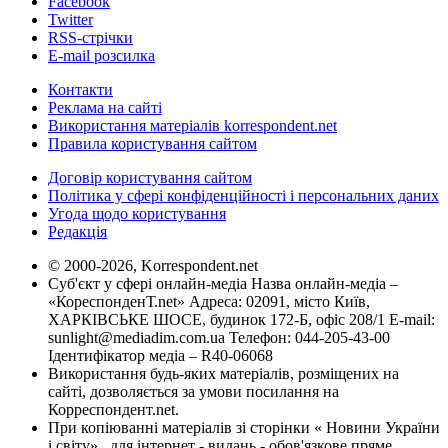
Facebook
Twitter
RSS-стрічки
E-mail розсилка
Контакти
Реклама на сайті
Використання матеріалів korrespondent.net
Правила користування сайтом
Договір користування сайтом
Політика у сфері конфіденційності і персональних даних
Угода щодо користування
Редакція
© 2000-2026, Korrespondent.net
Суб'єкт у сфері онлайн-медіа Назва онлайн-медіа –
«КореспонденТ.net» Адреса: 02091, місто Київ,
ХАРКІВСЬКЕ ШОСЕ, будинок 172-Б, офіс 208/1 E-mail:
sunlight@mediadim.com.ua
Телефон: 044-205-43-00
Ідентифікатор медіа – R40-06068
Використання будь-яких матеріалів, розміщених на
сайті, дозволяється за умови посилання на
Корреспондент.net.
При копіюванні матеріалів зі сторінки « Новини України
і світу» , для інтернет - видань - обов'язкове пряме