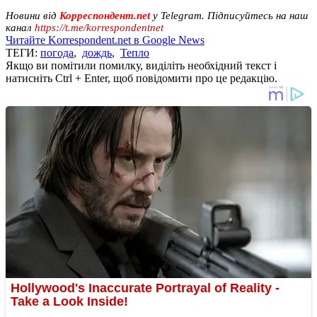
Новини від
Корреспондент.net
у Telegram. Підписуйтесь на наш
канал
https://t.me/korrespondentnet
Читайте Korrespondent.net в Google News
ТЕГИ:
погода
,
дождь
,
Тепло
Якщо ви помітили помилку, виділіть необхідний текст і
натисніть Ctrl + Enter, щоб повідомити про це редакцію.