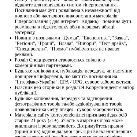
відкрите для пошукових систем гіперпосилання .
Посилання має бути розміщена в незалежності від
повного або часткового використання матеріалів.
Гіперпосилання ( для інтернет - видань) - повинна бути
розміщена в підзаголовку або в першому абзаці
матеріалу.
Новини з позначками "Думка", "Експертиза", "Заява",
"Регіони", "Гроші", "Влада", "Вибори", "Тест-драйв",
"Спецпроекти", "Промо" публікуються на правах
реклами.
Розділ Спецпроекти створюється спільно з
комерційними партнерами.
Будь яке копіювання, публікація, передрук, чи наступне
поширення інформації, що містить посилання на
"Інтерфакс-Україна", EPA / UPG, суворо забороняється.
Власник веб-сторінки в розділі Я-Корреспондент є автор
публікації.
Будь-яке копіювання, передрук та відтворення
фотографічних творів та/або аудіовізуальних творів
правовласника Getty Images - суворо забороняється.
Матеріали сайту korrespondent.net призначені для осіб
старше 21 року (21+). Участь в азартних іграх може
викликати ігрову залежність. Дотримуйтесь правил
(принципів) відповідальної гри. При виявленні перших
ознак залежності негайно зверніться до спеціаліста.