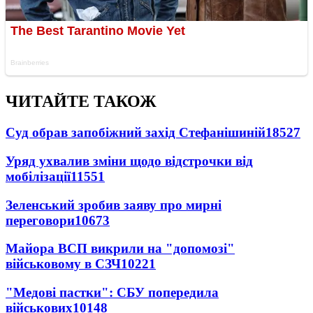
ЧИТАЙТЕ ТАКОЖ
Суд обрав запобіжний захід Стефанішиній
18527
Уряд ухвалив зміни щодо відстрочки від
мобілізації
11551
Зеленський зробив заяву про мирні
переговори
10673
Майора ВСП викрили на "допомозі"
військовому в СЗЧ
10221
"Медові пастки": СБУ попередила
військових
10148