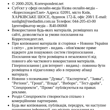
© 2000-2026, Korrespondent.net
Суб'єкт у сфері онлайн-медіа Назва онлайн-медіа –
«КореспонденТ.net» Адреса: 02091, місто Київ,
ХАРКІВСЬКЕ ШОСЕ, будинок 172-Б, офіс 208/1 E-mail:
sunlight@mediadim.com.ua
Телефон: 044-205-43-00
Ідентифікатор медіа – R40-06068
Використання будь-яких матеріалів, розміщених на
сайті, дозволяється за умови посилання на
Корреспондент.net.
При копіюванні матеріалів зі сторінки « Новини України
і світу» , для інтернет - видань - обов'язкове пряме
відкрите для пошукових систем гіперпосилання .
Посилання має бути розміщена в незалежності від
повного або часткового використання матеріалів.
Гіперпосилання ( для інтернет - видань) - повинна бути
розміщена в підзаголовку або в першому абзаці
матеріалу.
Новини з позначками "Думка", "Експертиза", "Заява",
"Регіони", "Гроші", "Влада", "Вибори", "Тест-драйв",
"Спецпроекти", "Промо" публікуються на правах
реклами.
Розділ Спецпроекти створюється спільно з
комерційними партнерами.
Будь яке копіювання, публікація, передрук, чи наступне
поширення інформації, що містить посилання на