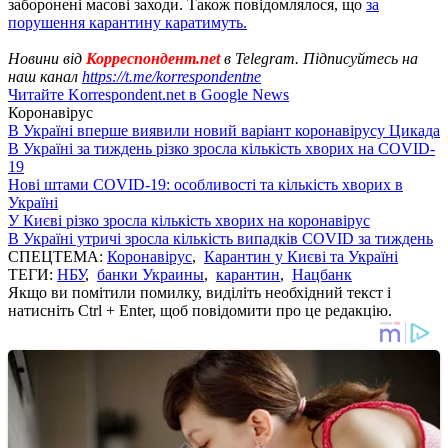
заборонені масові заходи. Також повідомлялося, що
за
порушення карантину каратимуть.
Новини від
Корреспондент.net
в Telegram. Підписуйтесь на
наш канал
https://t.me/korrespondentne
Читайте Korrespondent.net в Google News
Коронавірус
В Україні вперше виявили новий варіант коронавірусу Цикада
В Україні за тиждень різко зросла кількість хворих на COVID-
19
Нові штами COVID-19: особливості та кількість хворих в
Україні
У Києві різко зросла кількість хворих на коронавірус
В Україні утричі зросла кількість випадків COVID за тиждень
СПЕЦТЕМА:
Коронавірус
,
Карантин у Києві та Україні
ТЕГИ:
НБУ
,
банки Украины
,
карантин
,
Нацбанк
Якщо ви помітили помилку, виділіть необхідний текст і
натисніть Ctrl + Enter, щоб повідомити про це редакцію.