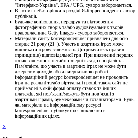
"Інтерфакс-Україна", EPA / UPG, суворо забороняється.
Власник веб-сторінки в розділі Я-Корреспондент є автор
публікації.
Будь-яке копіювання, передрук та відтворення
фотографічних творів та/або аудіовізуальних творів
правовласника Getty Images - суворо забороняється.
Матеріали сайту korrespondent.net призначені для осіб
старше 21 року (21+). Участь в азартних іграх може
викликати ігрову залежність. Дотримуйтесь правил
(принципів) відповідальної гри. При виявленні перших
ознак залежності негайно зверніться до спеціаліста.
Пам'ятайте, що участь в азартних іграх не може бути
джерелом доходів або альтернативою роботі.
Інформаційний ресурс korrespondent.net не проводить
ігри на реальні та/або віртуальні гроші, також сайт не
приймає ні в якій формі оплату ставок та інших
платежів, які пов’язані/можуть бути пов’язані з
азартними іграми, букмекерами чи тоталізаторами. Будь-
які матеріали на інформаційному ресурсі
korrespondent.net публікуються виключно в
інформаційних цілях.
X