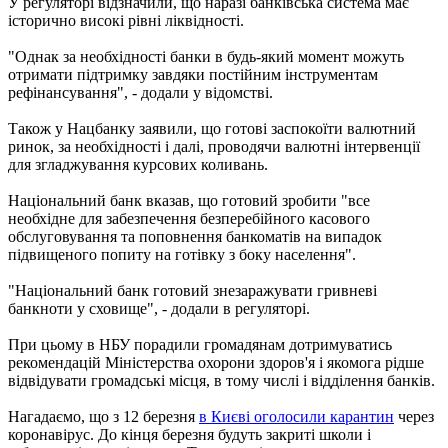
У регуляторі відзначили, що наразі банківська система має
історично високі рівні ліквідності.
"Однак за необхідності банки в будь-який момент можуть
отримати підтримку завдяки постійним інструментам
рефінансування", - додали у відомстві.
Також у Нацбанку заявили, що готові заспокоїти валютний
ринок, за необхідності і далі, проводячи валютні інтервенції
для згладжування курсових коливань.
Національний банк вказав, що готовий зробити "все
необхідне для забезпечення безперебійного касового
обслуговування та поповнення банкоматів на випадок
підвищеного попиту на готівку з боку населення".
"Національний банк готовий знезаражувати гривневі
банкноти у сховище", - додали в регуляторі.
При цьому в НБУ порадили громадянам дотримуватись
рекомендацій Міністерства охорони здоров'я і якомога рідше
відвідувати громадські місця, в тому числі і відділення банків.
Нагадаємо, що з 12 березня
в Києві оголосили карантин
через
коронавірус. До кінця березня будуть закриті школи і