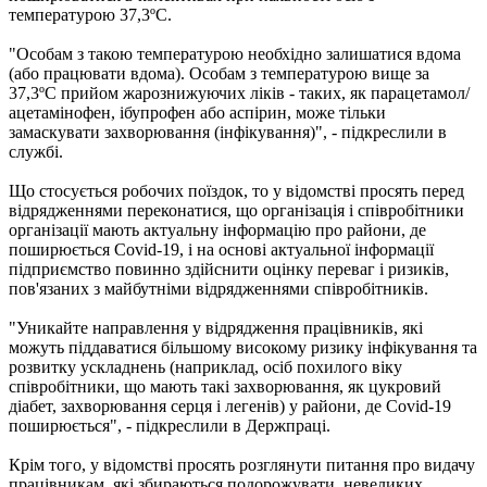
температурою 37,3ºC.
"Особам з такою температурою необхідно залишатися вдома
(або працювати вдома). Особам з температурою вище за
37,3ºC прийом жарознижуючих ліків - таких, як парацетамол/
ацетамінофен, ібупрофен або аспірин, може тільки
замаскувати захворювання (інфікування)", - підкреслили в
службі.
Що стосується робочих поїздок, то у відомстві просять перед
відрядженнями переконатися, що організація і співробітники
організації мають актуальну інформацію про райони, де
поширюється Covid-19, і на основі актуальної інформації
підприємство повинно здійснити оцінку переваг і ризиків,
пов'язаних з майбутніми відрядженнями співробітників.
"Уникайте направлення у відрядження працівників, які
можуть піддаватися більшому високому ризику інфікування та
розвитку ускладнень (наприклад, осіб похилого віку
співробітники, що мають такі захворювання, як цукровий
діабет, захворювання серця і легенів) у райони, де Covid-19
поширюється", - підкреслили в Держпраці.
Крім того, у відомстві просять розглянути питання про видачу
працівникам, які збираються подорожувати, невеликих