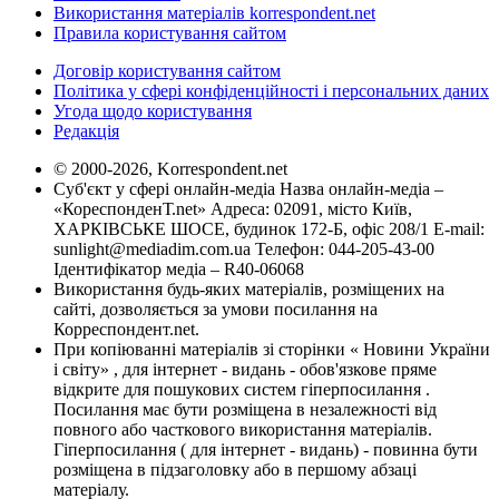
Використання матеріалів korrespondent.net
Правила користування сайтом
Договір користування сайтом
Політика у сфері конфіденційності і персональних даних
Угода щодо користування
Редакція
© 2000-2026, Korrespondent.net
Суб'єкт у сфері онлайн-медіа Назва онлайн-медіа –
«КореспонденТ.net» Адреса: 02091, місто Київ,
ХАРКІВСЬКЕ ШОСЕ, будинок 172-Б, офіс 208/1 E-mail:
sunlight@mediadim.com.ua
Телефон: 044-205-43-00
Ідентифікатор медіа – R40-06068
Використання будь-яких матеріалів, розміщених на
сайті, дозволяється за умови посилання на
Корреспондент.net.
При копіюванні матеріалів зі сторінки « Новини України
і світу» , для інтернет - видань - обов'язкове пряме
відкрите для пошукових систем гіперпосилання .
Посилання має бути розміщена в незалежності від
повного або часткового використання матеріалів.
Гіперпосилання ( для інтернет - видань) - повинна бути
розміщена в підзаголовку або в першому абзаці
матеріалу.