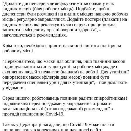
"Додайте диспенсери з дезінфікуючими засобами у всіх
видних місцях (біля робочих місць). Подбайте, щоб ці
диспенсери були розміщені на видних місцях навколо робочих
місць і регулярно заправлялися. Додайте постери (плакати) на
видних місцях, які рекламують миття рук, про це можна
запитати в місцевому органі охорони здоров'я", -
наголошується в рекомендаціях.
Крім того, необхідно сприяти наявності чистого повітря на
робочому місці.
"Переконайтеся, що маски для обличчя, інші тканинні засоби
індивідуального захисту доступні на робочих місцях, де є
скупчення людей з нежиттю (кашлем) на роботі. Для утилізації
одноразових масок (фільтрів для масок) повинні бути
передбачені спеціальні урни для їх утилізації", - повідомляють
у відомстві.
Серед іншого, роботодавець повинен радити співробітникам і
підрядникам перед поїздками у відрядження отримати
загальнонаціональні (загальнодержавні) рекомендації з
протидії поширенню Covid-19.
Також у Держпраці нагадали, що Covid-19 може почати
поширюватися в колективах при наявності осіб з