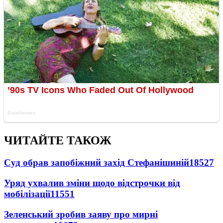
ЧИТАЙТЕ ТАКОЖ
Суд обрав запобіжний захід Стефанішиній
18527
Уряд ухвалив зміни щодо відстрочки від
мобілізації
11551
Зеленський зробив заяву про мирні