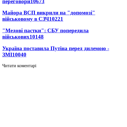
переговори
10673
Майора ВСП викрили на "допомозі"
військовому в СЗЧ
10221
"Медові пастки": СБУ попередила
військових
10148
Україна поставила Путіна перед дилемою -
ЗМІ
10040
Читати коментарі