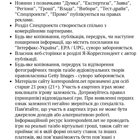
Новини з позначками "Думка", "Експертиза", "Заява",
"Регіони", "Гроші", "Влада", "Вибори", "Тест-драйв",
"Спецпроекти", "Промо" публікуються на правах
реклами.
Розділ Спецпроекти створюється спільно з
комерційними партнерами.
Будь яке копіювання, публікація, передрук, чи наступне
поширення інформації, що містить посилання на
"Інтерфакс-Україна", EPA / UPG, суворо забороняється.
Власник веб-сторінки в розділі Я-Корреспондент є автор
публікації.
Будь-яке копіювання, передрук та відтворення
фотографічних творів та/або аудіовізуальних творів
правовласника Getty Images - суворо забороняється.
Матеріали сайту korrespondent.net призначені для осіб
старше 21 року (21+). Участь в азартних іграх може
викликати ігрову залежність. Дотримуйтесь правил
(принципів) відповідальної гри. При виявленні перших
ознак залежності негайно зверніться до спеціаліста.
Пам'ятайте, що участь в азартних іграх не може бути
джерелом доходів або альтернативою роботі.
Інформаційний ресурс korrespondent.net не проводить
ігри на реальні та/або віртуальні гроші, також сайт не
приймає ні в якій формі оплату ставок та інших
платежів, які пов’язані/можуть бути пов’язані з