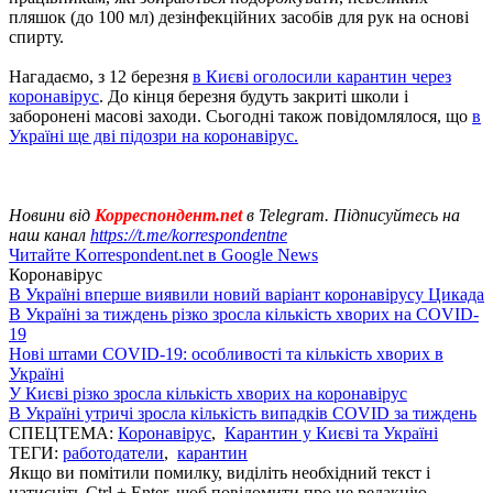
пляшок (до 100 мл) дезінфекційних засобів для рук на основі
спирту.
Нагадаємо, з 12 березня
в Києві оголосили карантин через
коронавірус
. До кінця березня будуть закриті школи і
заборонені масові заходи. Сьогодні також повідомлялося, що
в
Україні ще дві підозри на коронавірус.
Новини від
Корреспондент.net
в Telegram. Підписуйтесь на
наш канал
https://t.me/korrespondentne
Читайте Korrespondent.net в Google News
Коронавірус
В Україні вперше виявили новий варіант коронавірусу Цикада
В Україні за тиждень різко зросла кількість хворих на COVID-
19
Нові штами COVID-19: особливості та кількість хворих в
Україні
У Києві різко зросла кількість хворих на коронавірус
В Україні утричі зросла кількість випадків COVID за тиждень
СПЕЦТЕМА:
Коронавірус
,
Карантин у Києві та Україні
ТЕГИ:
работодатели
,
карантин
Якщо ви помітили помилку, виділіть необхідний текст і
натисніть Ctrl + Enter, щоб повідомити про це редакцію.