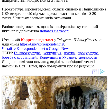
підприємства площею понад 3 тисяч га.
Прокуратура Кіровоградської області спільно із Нацполіцією і
СБУ викрили осіб під час передачі частини коштів - $ 20
тисяч. Чотирьох зловмисників затримали.
Раніше повідомлялося, що в Івано-Франківську головний
інженер підприємства
попався на хабарі
.
Новини від
Корреспондент.net
у Telegram. Підписуйтесь на
наш канал
https://t.me/korrespondentnet
.
Читайте Korrespondent.net в Google News
ТЕГИ:
Генпрокуратура
,
коррупция
,
взятка
,
прокуратура
,
борьба с коррупцией
,
Коррупция в Украине
,
должность
Якщо ви помітили помилку, виділіть необхідний текст і
натисніть Ctrl + Enter, щоб повідомити про це редакцію.