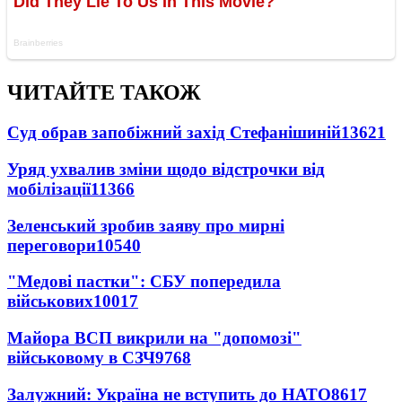
ЧИТАЙТЕ ТАКОЖ
Суд обрав запобіжний захід Стефанішиній
13621
Уряд ухвалив зміни щодо відстрочки від
мобілізації
11366
Зеленський зробив заяву про мирні
переговори
10540
"Медові пастки": СБУ попередила
військових
10017
Майора ВСП викрили на "допомозі"
військовому в СЗЧ
9768
Залужний: Україна не вступить до НАТО
8617