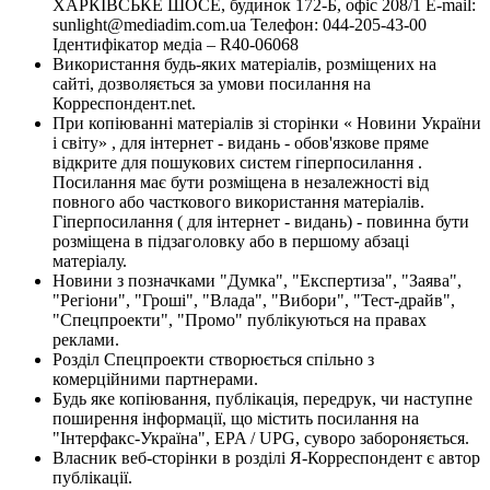
ХАРКІВСЬКЕ ШОСЕ, будинок 172-Б, офіс 208/1 E-mail:
sunlight@mediadim.com.ua
Телефон: 044-205-43-00
Ідентифікатор медіа – R40-06068
Використання будь-яких матеріалів, розміщених на
сайті, дозволяється за умови посилання на
Корреспондент.net.
При копіюванні матеріалів зі сторінки « Новини України
і світу» , для інтернет - видань - обов'язкове пряме
відкрите для пошукових систем гіперпосилання .
Посилання має бути розміщена в незалежності від
повного або часткового використання матеріалів.
Гіперпосилання ( для інтернет - видань) - повинна бути
розміщена в підзаголовку або в першому абзаці
матеріалу.
Новини з позначками "Думка", "Експертиза", "Заява",
"Регіони", "Гроші", "Влада", "Вибори", "Тест-драйв",
"Спецпроекти", "Промо" публікуються на правах
реклами.
Розділ Спецпроекти створюється спільно з
комерційними партнерами.
Будь яке копіювання, публікація, передрук, чи наступне
поширення інформації, що містить посилання на
"Інтерфакс-Україна", EPA / UPG, суворо забороняється.
Власник веб-сторінки в розділі Я-Корреспондент є автор
публікації.