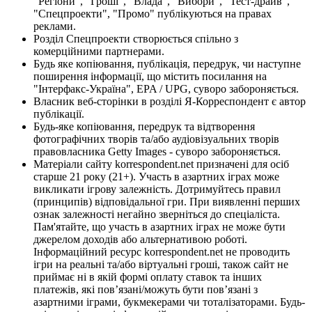
"Регіони", "Гроші", "Влада", "Вибори", "Тест-драйв",
"Спецпроекти", "Промо" публікуються на правах
реклами.
Розділ Спецпроекти створюється спільно з
комерційними партнерами.
Будь яке копіювання, публікація, передрук, чи наступне
поширення інформації, що містить посилання на
"Інтерфакс-Україна", EPA / UPG, суворо забороняється.
Власник веб-сторінки в розділі Я-Корреспондент є автор
публікації.
Будь-яке копіювання, передрук та відтворення
фотографічних творів та/або аудіовізуальних творів
правовласника Getty Images - суворо забороняється.
Матеріали сайту korrespondent.net призначені для осіб
старше 21 року (21+). Участь в азартних іграх може
викликати ігрову залежність. Дотримуйтесь правил
(принципів) відповідальної гри. При виявленні перших
ознак залежності негайно зверніться до спеціаліста.
Пам'ятайте, що участь в азартних іграх не може бути
джерелом доходів або альтернативою роботі.
Інформаційний ресурс korrespondent.net не проводить
ігри на реальні та/або віртуальні гроші, також сайт не
приймає ні в якій формі оплату ставок та інших
платежів, які пов’язані/можуть бути пов’язані з
азартними іграми, букмекерами чи тоталізаторами. Будь-