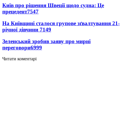
Київ про рішення Швеції щодо судна: Це
прецедент
7547
На Київщині сталося групове зґвалтування 21-
річної дівчини
7149
Зеленський зробив заяву про мирні
переговори
6999
Читати коментарі