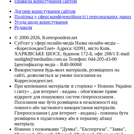
Правила користування сайтом
Договір користування сайтом
Політика у сфері конфіденційності і персональних даних
Угода щодо користування
Редакція
© 2000-2026, Korrespondent.net
Суб'єкт у сфері онлайн-медіа Назва онлайн-медіа –
«КореспонденТ.net» Адреса: 02091, місто Київ,
ХАРКІВСЬКЕ ШОСЕ, будинок 172-Б, офіс 208/1 E-mail:
sunlight@mediadim.com.ua
Телефон: 044-205-43-00
Ідентифікатор медіа – R40-06068
Використання будь-яких матеріалів, розміщених на
сайті, дозволяється за умови посилання на
Корреспондент.net.
При копіюванні матеріалів зі сторінки « Новини України
і світу» , для інтернет - видань - обов'язкове пряме
відкрите для пошукових систем гіперпосилання .
Посилання має бути розміщена в незалежності від
повного або часткового використання матеріалів.
Гіперпосилання ( для інтернет - видань) - повинна бути
розміщена в підзаголовку або в першому абзаці
матеріалу.
Новини з позначками "Думка", "Експертиза", "Заява",