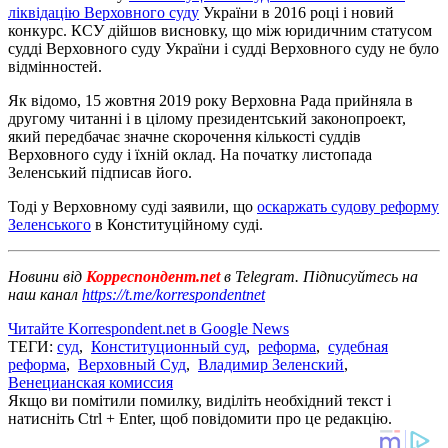
ліквідацію Верховного суду
України в 2016 році і новий
конкурс. КСУ дійшов висновку, що між юридичним статусом
судді Верховного суду України і судді Верховного суду не було
відмінностей.
Як відомо, 15 жовтня 2019 року Верховна Рада прийняла в
другому читанні і в цілому президентський законопроект,
який передбачає значне скорочення кількості суддів
Верховного суду і їхній оклад. На початку листопада
Зеленський підписав його.
Тоді у Верховному суді заявили, що
оскаржать судову реформу
Зеленського
в Конституційному суді.
Новини від
Корреспондент.net
в Telegram. Підписуйтесь на
наш канал
https://t.me/korrespondentnet
Читайте Korrespondent.net в Google News
ТЕГИ:
суд
,
Конституционный суд
,
реформа
,
судебная
реформа
,
Верховный Суд
,
Владимир Зеленский
,
Венецианская комиссия
Якщо ви помітили помилку, виділіть необхідний текст і
натисніть Ctrl + Enter, щоб повідомити про це редакцію.