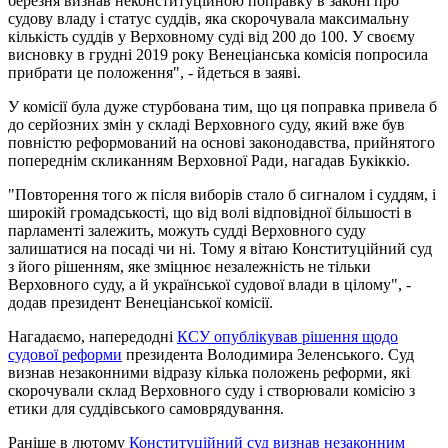
березня визнав неконституційною поправку в законі про
судову владу і статус суддів, яка скорочувала максимальну
кількість суддів у Верховному суді від 200 до 100. У своєму
висновку в грудні 2019 року Венеціанська комісія попросила
прибрати це положення", - йдеться в заяві.
У комісії була дуже стурбована тим, що ця поправка привела б
до серйозних змін у складі Верховного суду, який вже був
повністю реформований на основі законодавства, прийнятого
попереднім скликанням Верховної Ради, нагадав Букіккіо.
"Повторення того ж після виборів стало б сигналом і суддям, і
широкій громадськості, що від волі відповідної більшості в
парламенті залежить, можуть судді Верховного суду
залишатися на посаді чи ні. Тому я вітаю Конституційний суд
з його рішенням, яке зміцнює незалежність не тільки
Верховного суду, а й української судової влади в цілому", -
додав президент Венеціанської комісії.
Нагадаємо, напередодні
КСУ опублікував рішення щодо
судової реформи
президента Володимира Зеленського. Суд
визнав незаконними відразу кілька положень реформи, які
скорочували склад Верховного суду і створювали комісію з
етики для суддівського самоврядування.
Раніше в лютому
Конституційний суд визнав незаконним