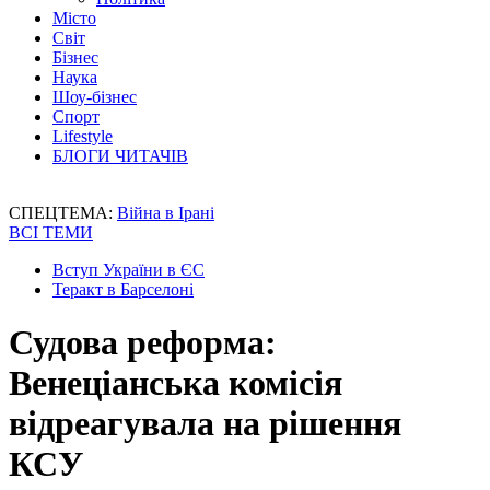
Місто
Світ
Бізнес
Наука
Шоу-бізнес
Спорт
Lifestyle
БЛОГИ ЧИТАЧІВ
СПЕЦТЕМА:
Війна в Ірані
ВСІ ТЕМИ
Вступ України в ЄС
Теракт в Барселоні
Судова реформа:
Венеціанська комісія
відреагувала на рішення
КСУ