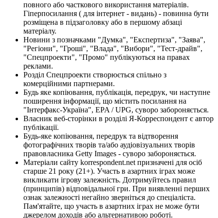
повного або часткового використання матеріалів.
Гіперпосилання ( для інтернет - видань) - повинна бути
розміщена в підзаголовку або в першому абзаці
матеріалу.
Новини з позначками "Думка", "Експертиза", "Заява",
"Регіони", "Гроші", "Влада", "Вибори", "Тест-драйв",
"Спецпроекти", "Промо" публікуються на правах
реклами.
Розділ Спецпроекти створюється спільно з
комерційними партнерами.
Будь яке копіювання, публікація, передрук, чи наступне
поширення інформації, що містить посилання на
"Інтерфакс-Україна", EPA / UPG, суворо забороняється.
Власник веб-сторінки в розділі Я-Корреспондент є автор
публікації.
Будь-яке копіювання, передрук та відтворення
фотографічних творів та/або аудіовізуальних творів
правовласника Getty Images - суворо забороняється.
Матеріали сайту korrespondent.net призначені для осіб
старше 21 року (21+). Участь в азартних іграх може
викликати ігрову залежність. Дотримуйтесь правил
(принципів) відповідальної гри. При виявленні перших
ознак залежності негайно зверніться до спеціаліста.
Пам'ятайте, що участь в азартних іграх не може бути
джерелом доходів або альтернативою роботі.