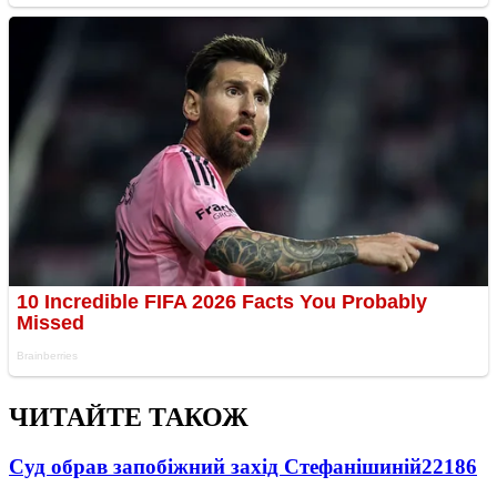
ЧИТАЙТЕ ТАКОЖ
Суд обрав запобіжний захід Стефанішиній
22186