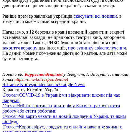
коронавірусу і дає аналітичні висновки, які будуть основою
для прийняття рішень на рівні країни", - сказав прем'єр.
Раніше прем'єр закликав українців
скасувати всі поїздки
, в
тому числі між містами всередині країни.
Нагадаємо, з 12 березня в країні введений карантин: закриті
всі навчальні заклади, не працюють театри і кіно, заборонені
масові заходи. Також, РНБО було прийнято рішення про
закриття кордону
для іноземців,
про зупинку авіасполучення
.
На даний момент обмеження діють до 3 квітня, але дата може
бути переглянута.
Новини від
Корреспондент.net
у Telegram. Підписуйтесь на наш
канал
https://t.me/korrespondentnet
Читайте Korrespondent.net в Google News
Карантин у Києві та Україні
Сюжет
COVID-19 в Україні: чи відкривати школи під час
пандемії
Сюжет
Мітинг антивакцинаторів у Києві: страх втратити
роботу або стати роботами
Сюжет
Чи варто чекати на новий локдаун в Україні, та яким
він буде
Сюжет
Коронавірус, локдаун та онлайн-навчання: якими є