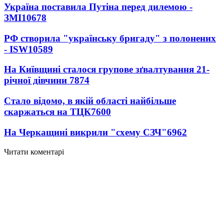
Україна поставила Путіна перед дилемою -
ЗМІ
10678
РФ створила "українську бригаду" з полонених
- ISW
10589
На Київщині сталося групове зґвалтування 21-
річної дівчини
7874
Стало відомо, в якій області найбільше
скаржаться на ТЦК
7600
На Черкащині викрили "схему СЗЧ"
6962
Читати коментарі