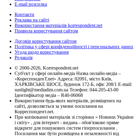
E-mail розсилка
Контакти
Реклама на сайті
Використання матеріалів korrespondent.net
Правила користування сайтом
Договір користування сайтом
Політика у сфері конфіденційності і персональних даних
Угода щодо користування
Редакція
© 2000-2026, Korrespondent.net
Суб'єкт у сфері онлайн-медіа Назва онлайн-медіа –
«КореспонденТ.net» Адреса: 02091, місто Київ,
ХАРКІВСЬКЕ ШОСЕ, будинок 172-Б, офіс 208/1 E-mail:
sunlight@mediadim.com.ua
Телефон: 044-205-43-00
Ідентифікатор медіа – R40-06068
Використання будь-яких матеріалів, розміщених на
сайті, дозволяється за умови посилання на
Корреспондент.net.
При копіюванні матеріалів зі сторінки « Новини України
і світу» , для інтернет - видань - обов'язкове пряме
відкрите для пошукових систем гіперпосилання .
Посилання має бути розміщена в незалежності від