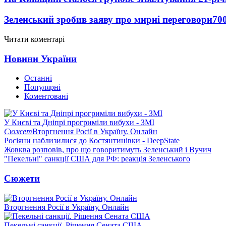
Зеленський зробив заяву про мирні переговори
70
Читати коментарі
Новини України
Останні
Популярні
Коментовані
У Києві та Дніпрі прогриміли вибухи - ЗМІ
Сюжет
Вторгнення Росії в Україну. Онлайн
Росіяни наблизилися до Костянтинівки - DeepState
Жовква розповів, про що говоритимуть Зеленський і Вучич
"Пекельні" санкції США для РФ: реакція Зеленського
Сюжети
Вторгнення Росії в Україну. Онлайн
Пекельні санкції. Рішення Сената США