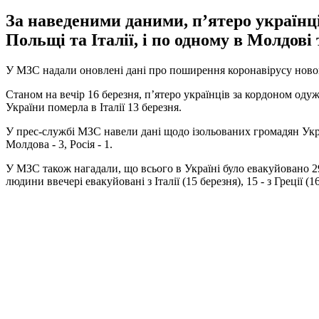
За наведеними даними, п’ятеро українці
Польщі та Італії, і по одному в Молдові
У МЗС надали оновлені дані про поширення коронавірусу нового
Станом на вечір 16 березня, п’ятеро українців за кордоном одуж
України померла в Італії 13 березня.
У прес-службі МЗС навели дані щодо ізольованих громадян України
Молдова - 3, Росія - 1.
У МЗС також нагадали, що всього в Україні було евакуйовано 294
людини ввечері евакуйовані з Італії (15 березня), 15 - з Греції (