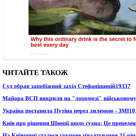
ЧИТАЙТЕ ТАКОЖ
Суд обрав запобіжний захід Стефанішиній
19337
Майора ВСП викрили на "допомозі" військовому
Україна поставила Путіна перед дилемою - ЗМІ
10
Київ про рішення Швеції щодо судна: Це прецеден
На Київщині сталося групове зґвалтування 21-річ