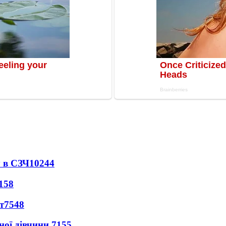
 в СЗЧ
10244
158
т
7548
ної дівчини
7155