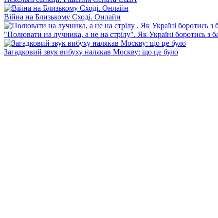
Війна на Близькому Сході. Онлайн
"Полювати на лучника, а не на стрілу". Як Україні боротись з 
Загадковий звук вибуху налякав Москву: що це було