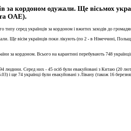
в за кордоном одужали. Ще вісьмох украї
 та ОАЕ).
 типу серед українців за кордоном і вжитих заходів до громадян
али. Ще вісім українців поки лікують (по 2 - в Німеччині, Польщ
 за кордоном. Всього на карантині перебувають 748 українців: Єги
 людини. Серед них - 45 осіб були евакуйовані з Китаю (20 лютого
16.03) і ще 74 українці були евакуйовані з Лівану (також 16 березня