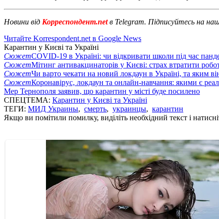
Новини від
Корреспондент.net
в Telegram. Підписуйтесь на на
Читайте Korrespondent.net в Google News
Карантин у Києві та Україні
Сюжет
COVID-19 в Україні: чи відкривати школи під час панде
Сюжет
Мітинг антивакцинаторів у Києві: страх втратити робо
Сюжет
Чи варто чекати на новий локдаун в Україні, та яким ві
Сюжет
Коронавірус, локдаун та онлайн-навчання: якими є реал
Мер Тернополя заявив, що карантин у місті буде посилено
СПЕЦТЕМА:
Карантин у Києві та Україні
ТЕГИ:
МИД Украины
,
смерть
,
украинцы
,
карантин
Якщо ви помітили помилку, виділіть необхідний текст і натисніт