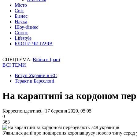
Місто
Світ
Бізнес
Наука
Шоу-бізнес
Спорт
Lifestyle
БЛОГИ ЧИТАЧІВ
СПЕЦТЕМА:
Війна в Ірані
ВСІ ТЕМИ
Вступ України в ЄС
Теракт в Барселоні
На карантині за кордоном пер
Корреспондент.net, 17 березня 2020, 05:05
0
363
З'явилися дані про поширення коронавірусу нового типу серед 