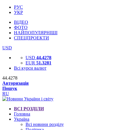
РУС
УКР
ВІДЕО
ФОТО
НАЙПОПУЛЯРНІШІ
СПЕЦПРОЕКТИ
USD
USD
44.4278
EUR
51.3281
Всі курси валют
44.4278
Авторизація
Пошук
RU
ВСІ РОЗДІЛИ
Головна
Україна
Всі новини розділу
Політика