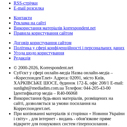
RSS-стрічки
E-mail розсилка
Контакти
Реклама на сайті
Використання матеріалів korrespondent.net
Правила користування сайтом
Договір користування сайтом
Політика у сфері конфіденційності і персональних даних
Угода щодо користування
Редакція
© 2000-2026, Korrespondent.net
Суб'єкт у сфері онлайн-медіа Назва онлайн-медіа –
«КореспонденТ.net» Адреса: 02091, місто Київ,
ХАРКІВСЬКЕ ШОСЕ, будинок 172-Б, офіс 208/1 E-mail:
sunlight@mediadim.com.ua
Телефон: 044-205-43-00
Ідентифікатор медіа – R40-06068
Використання будь-яких матеріалів, розміщених на
сайті, дозволяється за умови посилання на
Корреспондент.net.
При копіюванні матеріалів зі сторінки « Новини України
і світу» , для інтернет - видань - обов'язкове пряме
відкрите для пошукових систем гіперпосилання .