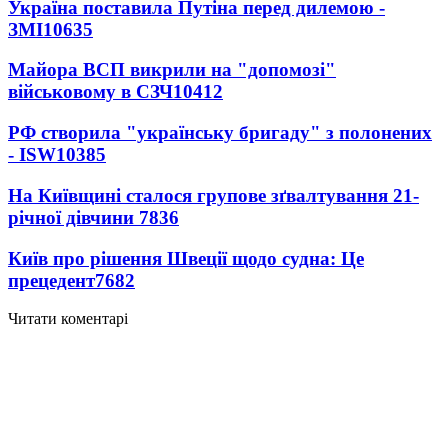
Україна поставила Путіна перед дилемою -
ЗМІ
10635
Майора ВСП викрили на "допомозі"
військовому в СЗЧ
10412
РФ створила "українську бригаду" з полонених
- ISW
10385
На Київщині сталося групове зґвалтування 21-
річної дівчини
7836
Київ про рішення Швеції щодо судна: Це
прецедент
7682
Читати коментарі