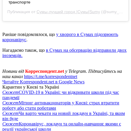
транспорте
Публикация от
Сумы-лучший город |Сумы|Sumy
(@sumy_news_)
Раніше повідомлялося, що
у хворого в Сумах підозрюють
коронавірус
.
Нагадаємо також, що
в Сумах на обсервацію відправили двох
іноземців.
Новини від
Корреспондент.net
у Telegram. Підписуйтесь на
наш канал
https://t.me/korrespondentnet
Читайте Korrespondent.net в Google News
Карантин у Києві та Україні
Сюжет
COVID-19 в Україні: чи відкривати школи під час
пандемії
Сюжет
Мітинг антивакцинаторів у Києві: страх втратити
роботу або стати роботами
Сюжет
Чи варто чекати на новий локдаун в Україні, та яким
він буде
Сюжет
Коронавірус, локдаун та онлайн-навчання: якими є
реалії української школи