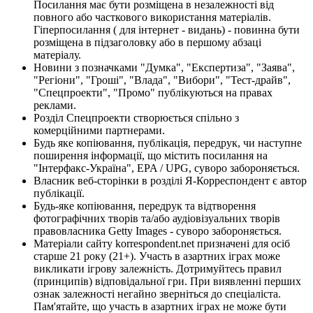
Посилання має бути розміщена в незалежності від
повного або часткового використання матеріалів.
Гіперпосилання ( для інтернет - видань) - повинна бути
розміщена в підзаголовку або в першому абзаці
матеріалу.
Новини з позначками "Думка", "Експертиза", "Заява",
"Регіони", "Гроші", "Влада", "Вибори", "Тест-драйв",
"Спецпроекти", "Промо" публікуються на правах
реклами.
Розділ Спецпроекти створюється спільно з
комерційними партнерами.
Будь яке копіювання, публікація, передрук, чи наступне
поширення інформації, що містить посилання на
"Інтерфакс-Україна", EPA / UPG, суворо забороняється.
Власник веб-сторінки в розділі Я-Корреспондент є автор
публікації.
Будь-яке копіювання, передрук та відтворення
фотографічних творів та/або аудіовізуальних творів
правовласника Getty Images - суворо забороняється.
Матеріали сайту korrespondent.net призначені для осіб
старше 21 року (21+). Участь в азартних іграх може
викликати ігрову залежність. Дотримуйтесь правил
(принципів) відповідальної гри. При виявленні перших
ознак залежності негайно зверніться до спеціаліста.
Пам'ятайте, що участь в азартних іграх не може бути