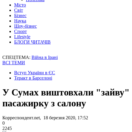
Місто
Світ
Бізнес
Наука
Шоу-бізнес
Спорт
Lifestyle
БЛОГИ ЧИТАЧІВ
СПЕЦТЕМА:
Війна в Ірані
ВСІ ТЕМИ
Вступ України в ЄС
Теракт в Барселоні
У Сумах виштовхали "зайву"
пасажирку з салону
Корреспондент.net, 18 березня 2020, 17:52
0
2245