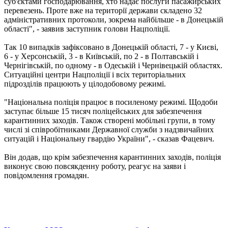
суб'єктами господарювання, хто надає послуги пасажирських
перевезень. Проте вже на території держави складено 32
адміністративних протоколи, зокрема найбільше - в Донецькій
області", - заявив заступник голови Нацполіції.
Так 10 випадків зафіксовано в Донецькій області, 7 - у Києві,
6 - у Херсонській, 3 - в Київській, по 2 - в Полтавській і
Чернігівській, по одному - в Одеській і Чернівецькій областях.
Ситуаційні центри Нацполіції і всіх територіальних
підрозділів працюють у цілодобовому режимі.
"Національна поліція працює в посиленому режимі. Щодоби
заступає більше 15 тисяч поліцейських для забезпечення
карантинних заходів. Також створені мобільні групи, в тому
числі зі співробітниками Державної служби з надзвичайних
ситуацій і Національну гвардію України", - сказав Фацевич.
Він додав, що крім забезпечення карантинних заходів, поліція
виконує свою повсякденну роботу, реагує на заяви і
повідомлення громадян.