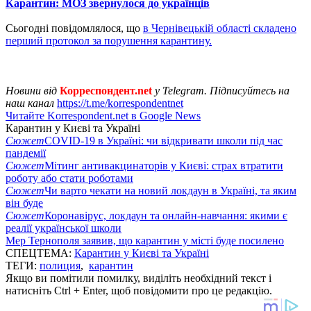
Карантин: МОЗ звернулося до українців
Сьогодні повідомлялося, що
в Чернівецькій області складено
перший протокол за порушення карантину.
Новини від
Корреспондент.net
у Telegram. Підписуйтесь на
наш канал
https://t.me/korrespondentnet
Читайте Korrespondent.net в Google News
Карантин у Києві та Україні
Сюжет
COVID-19 в Україні: чи відкривати школи під час
пандемії
Сюжет
Мітинг антивакцинаторів у Києві: страх втратити
роботу або стати роботами
Сюжет
Чи варто чекати на новий локдаун в Україні, та яким
він буде
Сюжет
Коронавірус, локдаун та онлайн-навчання: якими є
реалії української школи
Мер Тернополя заявив, що карантин у місті буде посилено
СПЕЦТЕМА:
Карантин у Києві та Україні
ТЕГИ:
полиция
,
карантин
Якщо ви помітили помилку, виділіть необхідний текст і
натисніть Ctrl + Enter, щоб повідомити про це редакцію.