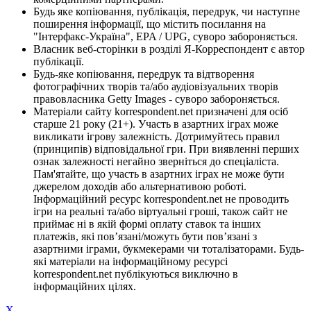
Будь яке копіювання, публікація, передрук, чи наступне
поширення інформації, що містить посилання на
"Інтерфакс-Україна", EPA / UPG, суворо забороняється.
Власник веб-сторінки в розділі Я-Корреспондент є автор
публікації.
Будь-яке копіювання, передрук та відтворення
фотографічних творів та/або аудіовізуальних творів
правовласника Getty Images - суворо забороняється.
Матеріали сайту korrespondent.net призначені для осіб
старше 21 року (21+). Участь в азартних іграх може
викликати ігрову залежність. Дотримуйтесь правил
(принципів) відповідальної гри. При виявленні перших
ознак залежності негайно зверніться до спеціаліста.
Пам'ятайте, що участь в азартних іграх не може бути
джерелом доходів або альтернативою роботі.
Інформаційний ресурс korrespondent.net не проводить
ігри на реальні та/або віртуальні гроші, також сайт не
приймає ні в якій формі оплату ставок та інших
платежів, які пов’язані/можуть бути пов’язані з
азартними іграми, букмекерами чи тоталізаторами. Будь-
які матеріали на інформаційному ресурсі
korrespondent.net публікуються виключно в
інформаційних цілях.
X