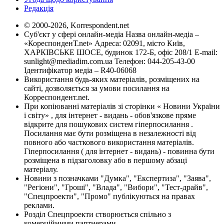
Редакція
© 2000-2026, Korrespondent.net
Суб'єкт у сфері онлайн-медіа Назва онлайн-медіа –
«КореспонденТ.net» Адреса: 02091, місто Київ,
ХАРКІВСЬКЕ ШОСЕ, будинок 172-Б, офіс 208/1 E-mail:
sunlight@mediadim.com.ua
Телефон: 044-205-43-00
Ідентифікатор медіа – R40-06068
Використання будь-яких матеріалів, розміщених на
сайті, дозволяється за умови посилання на
Корреспондент.net.
При копіюванні матеріалів зі сторінки « Новини України
і світу» , для інтернет - видань - обов'язкове пряме
відкрите для пошукових систем гіперпосилання .
Посилання має бути розміщена в незалежності від
повного або часткового використання матеріалів.
Гіперпосилання ( для інтернет - видань) - повинна бути
розміщена в підзаголовку або в першому абзаці
матеріалу.
Новини з позначками "Думка", "Експертиза", "Заява",
"Регіони", "Гроші", "Влада", "Вибори", "Тест-драйв",
"Спецпроекти", "Промо" публікуються на правах
реклами.
Розділ Спецпроекти створюється спільно з
комерційними партнерами.