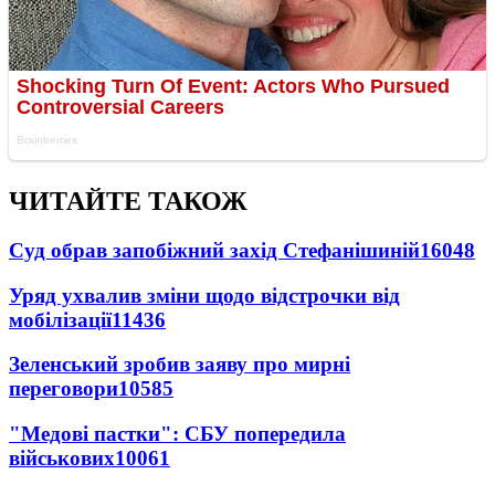
ЧИТАЙТЕ ТАКОЖ
Суд обрав запобіжний захід Стефанішиній
16048
Уряд ухвалив зміни щодо відстрочки від
мобілізації
11436
Зеленський зробив заяву про мирні
переговори
10585
"Медові пастки": СБУ попередила
військових
10061