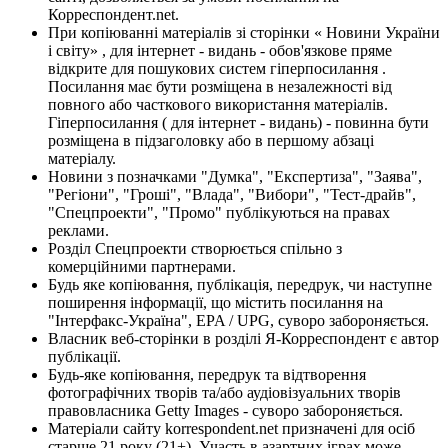
Корреспондент.net.
При копіюванні матеріалів зі сторінки « Новини України
і світу» , для інтернет - видань - обов'язкове пряме
відкрите для пошукових систем гіперпосилання .
Посилання має бути розміщена в незалежності від
повного або часткового використання матеріалів.
Гіперпосилання ( для інтернет - видань) - повинна бути
розміщена в підзаголовку або в першому абзаці
матеріалу.
Новини з позначками "Думка", "Експертиза", "Заява",
"Регіони", "Гроші", "Влада", "Вибори", "Тест-драйв",
"Спецпроекти", "Промо" публікуються на правах
реклами.
Розділ Спецпроекти створюється спільно з
комерційними партнерами.
Будь яке копіювання, публікація, передрук, чи наступне
поширення інформації, що містить посилання на
"Інтерфакс-Україна", EPA / UPG, суворо забороняється.
Власник веб-сторінки в розділі Я-Корреспондент є автор
публікації.
Будь-яке копіювання, передрук та відтворення
фотографічних творів та/або аудіовізуальних творів
правовласника Getty Images - суворо забороняється.
Матеріали сайту korrespondent.net призначені для осіб
старше 21 року (21+). Участь в азартних іграх може