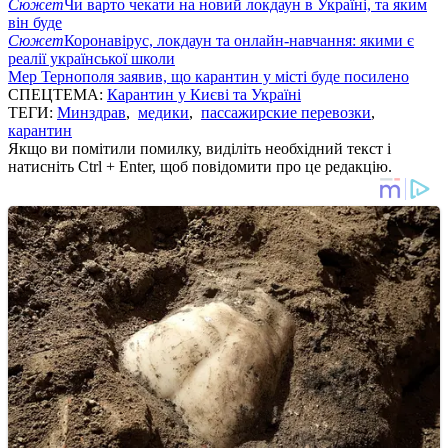
Сюжет
Чи варто чекати на новий локдаун в Україні, та яким
він буде
Сюжет
Коронавірус, локдаун та онлайн-навчання: якими є
реалії української школи
Мер Тернополя заявив, що карантин у місті буде посилено
СПЕЦТЕМА:
Карантин у Києві та Україні
ТЕГИ:
Минздрав
,
медики
,
пассажирские перевозки
,
карантин
Якщо ви помітили помилку, виділіть необхідний текст і
натисніть Ctrl + Enter, щоб повідомити про це редакцію.