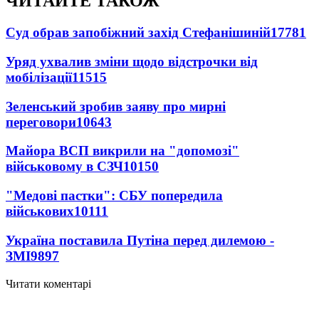
ЧИТАЙТЕ ТАКОЖ
Суд обрав запобіжний захід Стефанішиній
17781
Уряд ухвалив зміни щодо відстрочки від
мобілізації
11515
Зеленський зробив заяву про мирні
переговори
10643
Майора ВСП викрили на "допомозі"
військовому в СЗЧ
10150
"Медові пастки": СБУ попередила
військових
10111
Україна поставила Путіна перед дилемою -
ЗМІ
9897
Читати коментарі