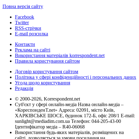
Повна версія сайту
Facebook
Twitter
RSS-стрічки
E-mail розсилка
Контакти
Реклама на сайті
Використання матеріалів korrespondent.net
Правила користування сайтом
Договір користування сайтом
Політика у сфері конфіденційності і персональних даних
Угода щодо користування
Редакція
© 2000-2026, Korrespondent.net
Суб'єкт у сфері онлайн-медіа Назва онлайн-медіа –
«КореспонденТ.net» Адреса: 02091, місто Київ,
ХАРКІВСЬКЕ ШОСЕ, будинок 172-Б, офіс 208/1 E-mail:
sunlight@mediadim.com.ua
Телефон: 044-205-43-00
Ідентифікатор медіа – R40-06068
Використання будь-яких матеріалів, розміщених на
сайті, дозволяється за умови посилання на