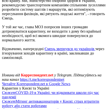
всю країну. Ми, Міністерство охорони здоров'я України,
рекомендуємо транспортним компаніям спільними зусиллями
розробити систему шатлів і маршрутів, які оптимізують
пересування фахівців, які рятують людські життя", - говорить
Ємець.
У той же час, глава МОЗ попросив інших громадян
дотримуватися карантину, не виходити з дому без крайньої
необхідності, щоб всі якомога швидше повернулися до
нормального життя.
Відзначимо, напередодні
Ємець звернувся до українців
через
ігнорування заходів карантину в країні, закликавши до
самоізоляції.
Новини від
Корреспондент.net
у Telegram. Підписуйтесь на
наш канал
https://t.me/korrespondentnet
Читайте Korrespondent.net в Google News
Карантин у Києві та Україні
Сюжет
COVID-19 в Україні: чи відкривати школи під час
пандемії
Сюжет
Мітинг антивакцинаторів у Києві: страх втратити
роботу або стати роботами