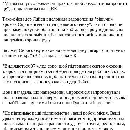
"Ми зм'якшуємо бюджетні правила, щоб дозволити їм зробити
це", - підкреслила глава ЄК.
Також фон дер Ляйєн висловила задоволення "рішучим
кроком Європейського центрального банку", який оголосив
програму покупки облігацій на 750 млрд євро у відповідь на
посилення економічних і фінансових потрясінь, викликаних
пандемією коронавірусу.
Бюджет Євросоюзу візьме на себе частину тягаря з порятунку
економіки країн ЄС, додала глава ЄК.
"Виділяються 37 млрд євро, щоб підтримати сектор охорони
здоров'я та підприємства і зберегти людей на робочих місцях. І
ми зробимо ще більше, щоб підтримати вас і ваші родини під
час цієї кризи", - анонсувала фон дер Ляйєн.
Вона нагадала, що напередодні Єврокомісія запропонувала
нові правила надання державної допомоги підприємствам, які
є "найбільш гнучкими із таких, що будь-коли існували".
"Це підтримає ваші підприємства і ваші робочі місця. Ваші
уряди тепер зможуть допомогти багатьом підприємствам, які
постраждали від цього раптового удару: готелям, ресторанам,
підприємствам транспорту, малим підприємствам, яким