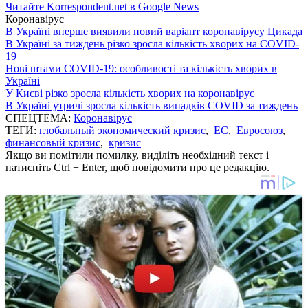
Читайте Korrespondent.net в Google News
Коронавірус
В Україні вперше виявили новий варіант коронавірусу Цикада
В Україні за тиждень різко зросла кількість хворих на COVID-
19
Нові штами COVID-19: особливості та кількість хворих в
Україні
У Києві різко зросла кількість хворих на коронавірус
В Україні утричі зросла кількість випадків COVID за тиждень
СПЕЦТЕМА:
Коронавірус
ТЕГИ:
глобальный экономический кризис
,
ЕС
,
Евросоюз
,
финансовый кризис
,
кризис
Якщо ви помітили помилку, виділіть необхідний текст і
натисніть Ctrl + Enter, щоб повідомити про це редакцію.