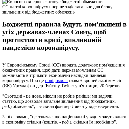
ЄС на тлі коронавірусу вперше задіє загальне для блоку
звільнення від бюджетних обмежень
Бюджетні правила будуть пом'якшені в
усіх державах-членах Союзу, щоб
протистояти кризі, викликаній
пандемією коронавірусу.
У Європейському Союзі (ЄС) вводять додаткове пом'якшення
бюджетних правил, щоб дати державам-членам ЄС
можливість витримати економічні наслідки пандемії
коронавірусу. Про це
повідомила
глава Європейської комісії
(ЄК) Урсула фон дер Ляйєн у Twitter у п'ятницю, 20 березня.
"Сьогодні - це нове, ніколи не робив раніше: ми задіяли
статтю, що дозволяє загальне звільнення від (бюджетних. -
ред.
) обмежень", - заявила фон дер Ляйєн у відеозверненні.
За її словами, "це означає, що національні уряди можуть влити
в економіку стільки (коштів. -
ред.
), скільки їм необхідно".