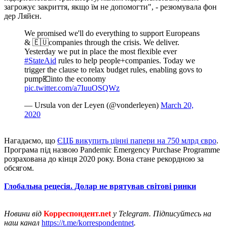
загрожує закриття, якщо їм не допомогти", - резюмувала фон
дер Ляйєн.
We promised we'll do everything to support Europeans
& 🇪🇺companies through the crisis. We deliver.
Yesterday we put in place the most flexible ever
#StateAid
rules to help people+companies. Today we
trigger the clause to relax budget rules, enabling govs to
pump💶into the economy
pic.twitter.com/a7IuuOSQWz
— Ursula von der Leyen (@vonderleyen)
March 20,
2020
Нагадаємо, що
ЄЦБ викупить цінні папери на 750 млрд євро
.
Програма під назвою Pandemic Emergency Purchase Programme
розрахована до кінця 2020 року. Вона стане рекордною за
обсягом.
Глобальна рецесія. Долар не врятував світові ринки
Новини від
Корреспондент.net
у Telegram. Підписуйтесь на
наш канал
https://t.me/korrespondentnet
.