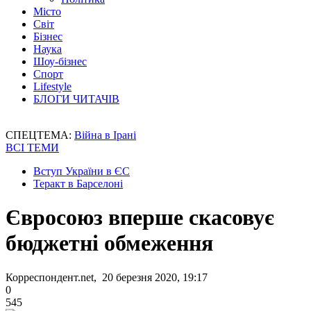
Місто
Світ
Бізнес
Наука
Шоу-бізнес
Спорт
Lifestyle
БЛОГИ ЧИТАЧІВ
СПЕЦТЕМА:
Війна в Ірані
ВСІ ТЕМИ
Вступ України в ЄС
Теракт в Барселоні
Євросоюз вперше скасовує
бюджетні обмеження
Корреспондент.net, 20 березня 2020, 19:17
0
545