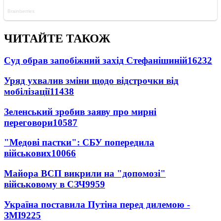
ЧИТАЙТЕ ТАКОЖ
Суд обрав запобіжний захід Стефанішиній
16232
Уряд ухвалив зміни щодо відстрочки від
мобілізації
11438
Зеленський зробив заяву про мирні
переговори
10587
"Медові пастки": СБУ попередила
військових
10066
Майора ВСП викрили на "допомозі"
військовому в СЗЧ
9959
Україна поставила Путіна перед дилемою -
ЗМІ
9225