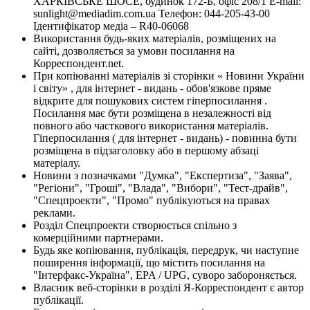
ХАРКІВСЬКЕ ШОСЕ, будинок 172-Б, офіс 208/1 E-mail:
sunlight@mediadim.com.ua
Телефон: 044-205-43-00
Ідентифікатор медіа – R40-06068
Використання будь-яких матеріалів, розміщених на
сайті, дозволяється за умови посилання на
Корреспондент.net.
При копіюванні матеріалів зі сторінки « Новини України
і світу» , для інтернет - видань - обов'язкове пряме
відкрите для пошукових систем гіперпосилання .
Посилання має бути розміщена в незалежності від
повного або часткового використання матеріалів.
Гіперпосилання ( для інтернет - видань) - повинна бути
розміщена в підзаголовку або в першому абзаці
матеріалу.
Новини з позначками "Думка", "Експертиза", "Заява",
"Регіони", "Гроші", "Влада", "Вибори", "Тест-драйв",
"Спецпроекти", "Промо" публікуються на правах
реклами.
Розділ Спецпроекти створюється спільно з
комерційними партнерами.
Будь яке копіювання, публікація, передрук, чи наступне
поширення інформації, що містить посилання на
"Інтерфакс-Україна", EPA / UPG, суворо забороняється.
Власник веб-сторінки в розділі Я-Корреспондент є автор
публікації.