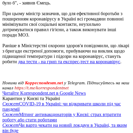
було б", - заявив Ємець.
При цьому міністр зазначив, що для ефективної боротьби з
поширенням коронавірусу в Україні всі громадяни повинні
мінімізувати свої соціальні контакти, неухильно
дотримуватися правил гігієни, а також виконувати інші
поради МОЗ.
Раніше в Міністерстві охорони здоров'я повідомили, що лікарі
з бригади екстреної допомоги, прибуваючи на виклик щодо
підвищеної температури і підозри на коронавірус, стануть
робити
два тести - на грип та експрес-тест на коронавірус
.
Новини від
Корреспондент.net
у Telegram. Підписуйтесь на наш
канал
https://t.me/korrespondentnet
Читайте Korrespondent.net в Google News
Карантин у Києві та Україні
Сюжет
COVID-19 в Україні: чи відкривати школи під час
пандемії
Сюжет
Мітинг антивакцинаторів у Києві: страх втратити
роботу або стати роботами
Сюжет
Чи варто чекати на новий локдаун в Україні, та яким
він буде