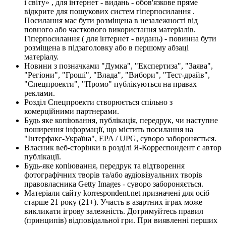
і світу» , для інтернет - видань - обов'язкове пряме
відкрите для пошукових систем гіперпосилання .
Посилання має бути розміщена в незалежності від
повного або часткового використання матеріалів.
Гіперпосилання ( для інтернет - видань) - повинна бути
розміщена в підзаголовку або в першому абзаці
матеріалу.
Новини з позначками "Думка", "Експертиза", "Заява",
"Регіони", "Гроші", "Влада", "Вибори", "Тест-драйв",
"Спецпроекти", "Промо" публікуються на правах
реклами.
Розділ Спецпроекти створюється спільно з
комерційними партнерами.
Будь яке копіювання, публікація, передрук, чи наступне
поширення інформації, що містить посилання на
"Інтерфакс-Україна", EPA / UPG, суворо забороняється.
Власник веб-сторінки в розділі Я-Корреспондент є автор
публікації.
Будь-яке копіювання, передрук та відтворення
фотографічних творів та/або аудіовізуальних творів
правовласника Getty Images - суворо забороняється.
Матеріали сайту korrespondent.net призначені для осіб
старше 21 року (21+). Участь в азартних іграх може
викликати ігрову залежність. Дотримуйтесь правил
(принципів) відповідальної гри. При виявленні перших