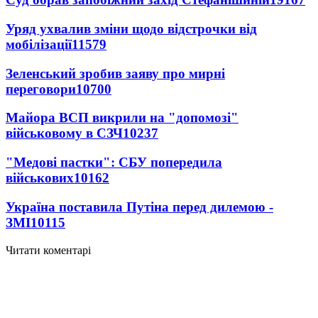
Уряд ухвалив зміни щодо відстрочки від
мобілізації
11579
Зеленський зробив заяву про мирні
переговори
10700
Майора ВСП викрили на "допомозі"
військовому в СЗЧ
10237
"Медові пастки": СБУ попередила
військових
10162
Україна поставила Путіна перед дилемою -
ЗМІ
10115
Читати коментарі