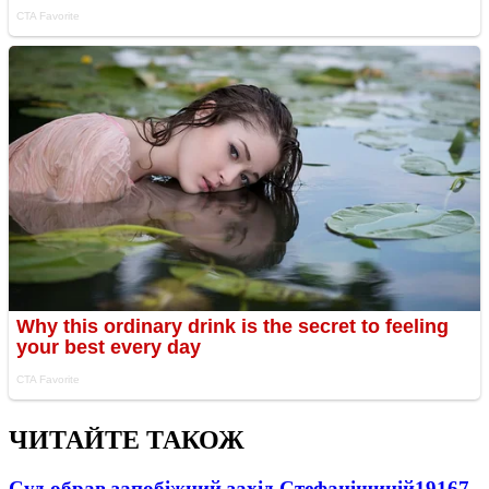
ЧИТАЙТЕ ТАКОЖ
Суд обрав запобіжний захід Стефанішиній
19167