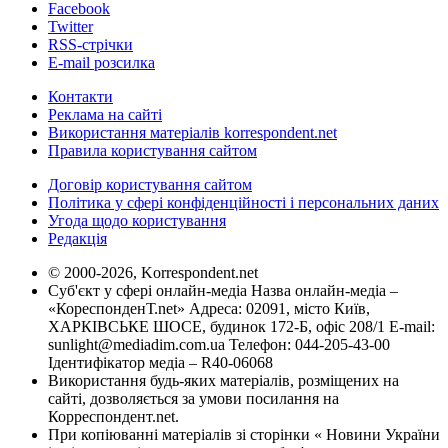
Facebook
Twitter
RSS-стрічки
E-mail розсилка
Контакти
Реклама на сайті
Використання матеріалів korrespondent.net
Правила користування сайтом
Договір користування сайтом
Політика у сфері конфіденційності і персональних даних
Угода щодо користування
Редакція
© 2000-2026, Korrespondent.net
Суб'єкт у сфері онлайн-медіа Назва онлайн-медіа –
«КореспонденТ.net» Адреса: 02091, місто Київ,
ХАРКІВСЬКЕ ШОСЕ, будинок 172-Б, офіс 208/1 E-mail:
sunlight@mediadim.com.ua
Телефон: 044-205-43-00
Ідентифікатор медіа – R40-06068
Використання будь-яких матеріалів, розміщених на
сайті, дозволяється за умови посилання на
Корреспондент.net.
При копіюванні матеріалів зі сторінки « Новини України