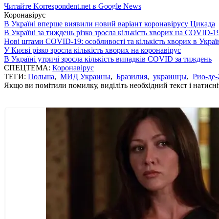
Читайте Korrespondent.net в Google News
Коронавірус
В Україні вперше виявили новий варіант коронавірусу Цикада
В Україні за тиждень різко зросла кількість хворих на COVID-1
Нові штами COVID-19: особливості та кількість хворих в Украї
У Києві різко зросла кількість хворих на коронавірус
В Україні утричі зросла кількість випадків COVID за тиждень
СПЕЦТЕМА:
Коронавірус
ТЕГИ:
Польша
,
МИД Украины
,
Бразилия
,
украинцы
,
Рио-де
Якщо ви помітили помилку, виділіть необхідний текст і натисніт