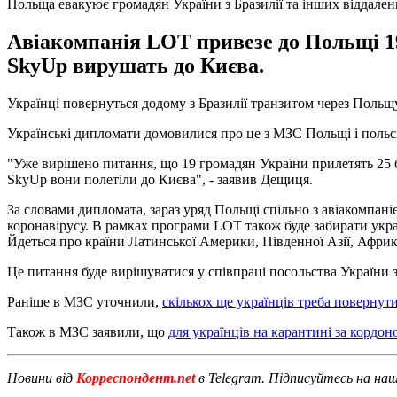
Польща евакуює громадян України з Бразилії та інших віддален
Авіакомпанія LOT привезе до Польщі 19
SkyUp вирушать до Києва.
Українці повернуться додому з Бразилії транзитом через Поль
Українські дипломати домовилися про це з МЗС Польщі і поль
"Уже вирішено питання, що 19 громадян України прилетять 25 
SkyUp вони полетіли до Києва", - заявив Дещиця.
За словами дипломата, зараз уряд Польщі спільно з авіакомпан
коронавірусу. В рамках програми LOT також буде забирати украї
Йдеться про країни Латинської Америки, Південної Азії, Африки
Це питання буде вирішуватися у співпраці посольства України 
Раніше в МЗС уточнили,
скількох ще українців треба повернут
Також в МЗС заявили, що
для українців на карантині за кордо
Новини від
Корреспондент.net
в Telegram. Підписуйтесь на на