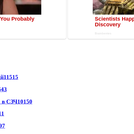
ії
11515
643
 в СЗЧ
10150
11
97