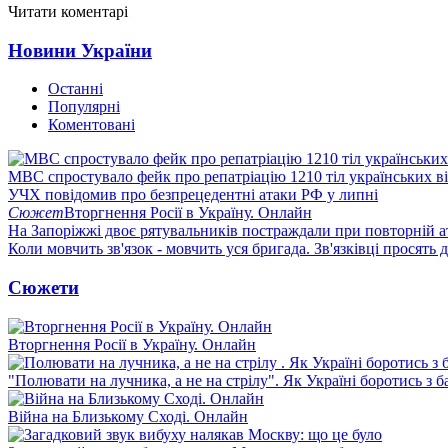
Читати коментарі
Новини України
Останні
Популярні
Коментовані
МВС спростувало фейк про репатріацію 1210 тіл українських в
УЧХ повідомив про безпрецедентні атаки РФ у липні
Сюжет
Вторгнення Росії в Україну. Онлайн
На Запоріжжі двоє рятувальників постраждали при повторній а
Коли мовчить зв'язок - мовчить уся бригада. Зв'язківці просять
Сюжети
Вторгнення Росії в Україну. Онлайн
"Полювати на лучника, а не на стрілу". Як Україні боротись з 
Війна на Близькому Сході. Онлайн