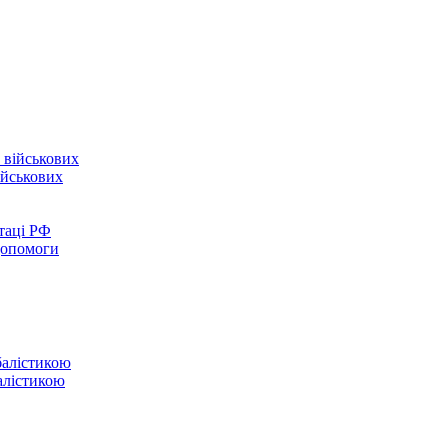
ійськових
таці РФ
 допомоги
балістикою