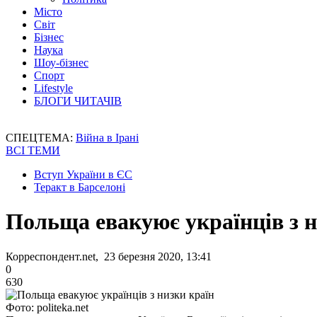
Місто
Світ
Бізнес
Наука
Шоу-бізнес
Спорт
Lifestyle
БЛОГИ ЧИТАЧІВ
СПЕЦТЕМА:
Війна в Ірані
ВСІ ТЕМИ
Вступ України в ЄС
Теракт в Барселоні
Польща евакуює українців з н
Корреспондент.net, 23 березня 2020, 13:41
0
630
Фото: politeka.net