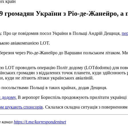
их країн
 громадян України з Ріо-де-Жанейро, а 
щу. Про це повідомив посол України в Польщі Андрій Дещиця,
пе
ською авіакомпанією LOT.
березня через Ріо-де-Жанейро до Варшави польським літаком. Ми
ією LOT проводить операцію Політ додому (LOTdodomu) для повер
нських громадян з віддалених точок планети, куди здійснюють рей
, куди не літають літаки українських авіаліній.
з посольствами Польщі в таких країнах, додав Дещиця.
и додому.
В аеропорт Бориспіль продовжують прилітати українці з
ном шукають спонсорів
. Склалася складна ситуація з поверненням
ш канал
https://t.me/korrespondentnet