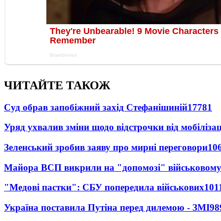
ЧИТАЙТЕ ТАКОЖ
Суд обрав запобіжний захід Стефанішиній
17781
Уряд ухвалив зміни щодо відстрочки від мобілізац
Зеленський зробив заяву про мирні переговори
10
Майора ВСП викрили на "допомозі" військовому
"Медові пастки": СБУ попередила військових
101
Україна поставила Путіна перед дилемою - ЗМІ
98