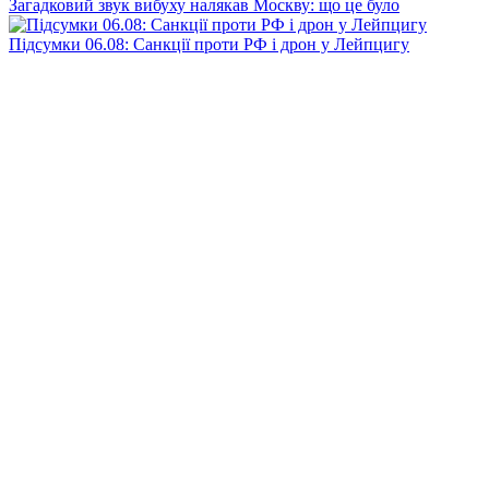
Загадковий звук вибуху налякав Москву: що це було
Підсумки 06.08: Санкції проти РФ і дрон у Лейпцигу