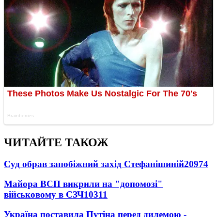
ЧИТАЙТЕ ТАКОЖ
Суд обрав запобіжний захід Стефанішиній
20974
Майора ВСП викрили на "допомозі"
військовому в СЗЧ
10311
Україна поставила Путіна перед дилемою -