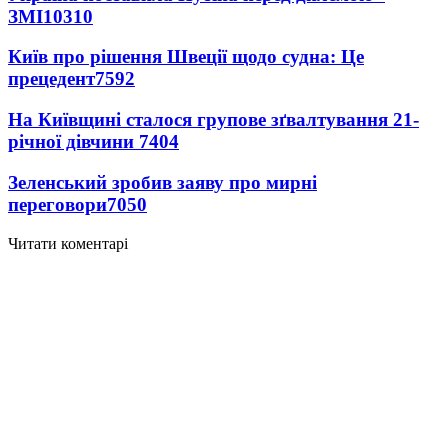
ЗМІ
10310
Київ про рішення Швеції щодо судна: Це
прецедент
7592
На Київщині сталося групове зґвалтування 21-
річної дівчини
7404
Зеленський зробив заяву про мирні
переговори
7050
Читати коментарі