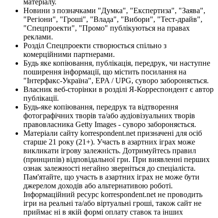
матеріалу.
Новини з позначками "Думка", "Експертиза", "Заява",
"Регіони", "Гроші", "Влада", "Вибори", "Тест-драйв",
"Спецпроекти", "Промо" публікуються на правах
реклами.
Розділ Спецпроекти створюється спільно з
комерційними партнерами.
Будь яке копіювання, публікація, передрук, чи наступне
поширення інформації, що містить посилання на
"Інтерфакс-Україна", EPA / UPG, суворо забороняється.
Власник веб-сторінки в розділі Я-Корреспондент є автор
публікації.
Будь-яке копіювання, передрук та відтворення
фотографічних творів та/або аудіовізуальних творів
правовласника Getty Images - суворо забороняється.
Матеріали сайту korrespondent.net призначені для осіб
старше 21 року (21+). Участь в азартних іграх може
викликати ігрову залежність. Дотримуйтесь правил
(принципів) відповідальної гри. При виявленні перших
ознак залежності негайно зверніться до спеціаліста.
Пам'ятайте, що участь в азартних іграх не може бути
джерелом доходів або альтернативою роботі.
Інформаційний ресурс korrespondent.net не проводить
ігри на реальні та/або віртуальні гроші, також сайт не
приймає ні в якій формі оплату ставок та інших