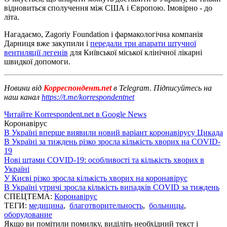
відновиться сполучення між США і Європою. Імовірно - до
літа.
Нагадаємо, Zagoriy Foundation і фармакологічна компанія
Дарниця вже закупили і
передали три апарати штучної
вентиляції легенів
для Київської міської клінічної лікарні
швидкої допомоги.
Новини від
Корреспондент.net
в Telegram. Підписуйтесь на
наш канал
https://t.me/korrespondentnet
Читайте Korrespondent.net в Google News
Коронавірус
В Україні вперше виявили новий варіант коронавірусу Цикада
В Україні за тиждень різко зросла кількість хворих на COVID-
19
Нові штами COVID-19: особливості та кількість хворих в
Україні
У Києві різко зросла кількість хворих на коронавірус
В Україні утричі зросла кількість випадків COVID за тиждень
СПЕЦТЕМА:
Коронавірус
ТЕГИ:
медицина
,
благотворительность
,
больницы
,
оборудование
Якщо ви помітили помилку, виділіть необхідний текст і