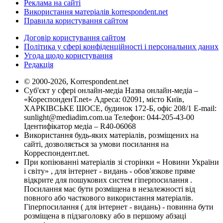
Реклама на сайті
Використання матеріалів korrespondent.net
Правила користування сайтом
Договір користування сайтом
Політика у сфері конфіденційності і персональних даних
Угода щодо користування
Редакція
© 2000-2026, Korrespondent.net
Суб'єкт у сфері онлайн-медіа Назва онлайн-медіа –
«КореспонденТ.net» Адреса: 02091, місто Київ,
ХАРКІВСЬКЕ ШОСЕ, будинок 172-Б, офіс 208/1 E-mail:
sunlight@mediadim.com.ua
Телефон: 044-205-43-00
Ідентифікатор медіа – R40-06068
Використання будь-яких матеріалів, розміщених на
сайті, дозволяється за умови посилання на
Корреспондент.net.
При копіюванні матеріалів зі сторінки « Новини України
і світу» , для інтернет - видань - обов'язкове пряме
відкрите для пошукових систем гіперпосилання .
Посилання має бути розміщена в незалежності від
повного або часткового використання матеріалів.
Гіперпосилання ( для інтернет - видань) - повинна бути
розміщена в підзаголовку або в першому абзаці