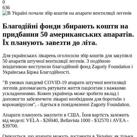
0
636
Благодійні фонди збирають кошти на
придбання 50 американських апаратів.
Їх планують завезти до літа.
Для українських лікарень оголосили збір коштів для закупівлі
50 апаратів штучної вентиляції легенів. З подібною
ініціативою виступили благодійний фонд Zagoriy Foundation і
Українська Біржа Благодійності.
"В умовах пандемії COVID-19 апарати штучної вентиляції
легенів допомагають рятувати життя пацієнтам з важкими
ускладненнями. Кожен українець може зробити вклад і
допомогти забезпечити лікарні необхідним для боротьби з
коронавірусом", - йдеться в повідомленні Zagoriy Foundation.
Апарати планують закупити в США. Їхня вартість залежить
від моделі: VELA - $26940, Bellavista 1000 - $32570 і AVEA -
$39700.
Очікується, що апарати можуть доставити в Україну, як тільки